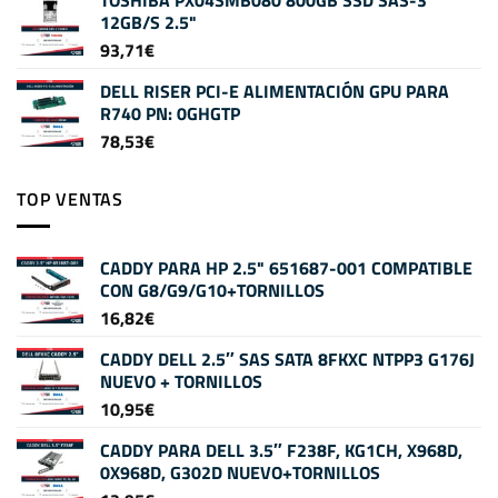
12GB/S 2.5"
93,71
€
DELL RISER PCI-E ALIMENTACIÓN GPU PARA
R740 PN: 0GHGTP
78,53
€
TOP VENTAS
CADDY PARA HP 2.5" 651687-001 COMPATIBLE
CON G8/G9/G10+TORNILLOS
16,82
€
CADDY DELL 2.5″ SAS SATA 8FKXC NTPP3 G176J
NUEVO + TORNILLOS
10,95
€
CADDY PARA DELL 3.5″ F238F, KG1CH, X968D,
0X968D, G302D NUEVO+TORNILLOS