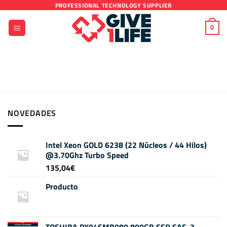
Saltar
PROFESSIONAL TECHNOLOGY SUPPLIER
al
0
contenido
NOVEDADES
Intel Xeon GOLD 6238 (22 Núcleos / 44 Hilos)
@3.70Ghz Turbo Speed
135,04
€
Producto
TOSHIBA PX04SMB080 800GB SSD SAS-3