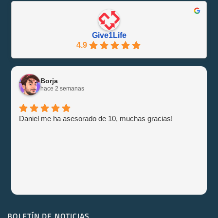
Give1Life!
Información
Give1Life
4.9
Borja
hace 2 semanas
Daniel me ha asesorado de 10, muchas gracias!
BOLETÍN DE NOTICIAS