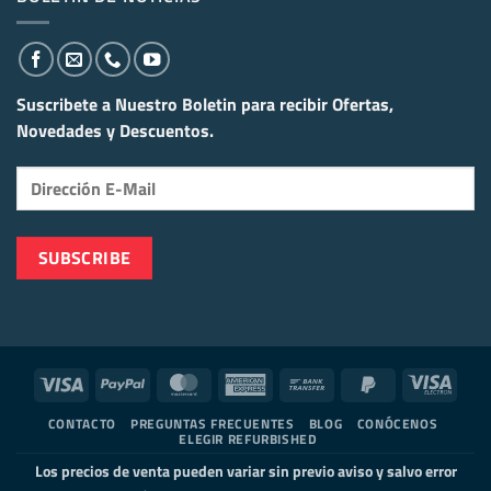
Suscribete a Nuestro Boletin para recibir
Ofertas,
Novedades y Descuentos.
Visa
PayPal
MasterCard
American
Bank
PayPal
Visa
Express
Transfer
2
Elect
CONTACTO
PREGUNTAS FRECUENTES
BLOG
CONÓCENOS
ELEGIR REFURBISHED
Los precios de venta pueden variar sin previo aviso y salvo error