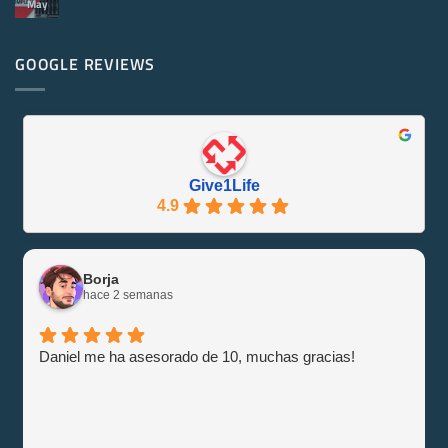
May
No
Servidores
hay
Reacondicionados
comentarios
¡Se
en
Eco-
PowerEdge
GOOGLE REVIEWS
Friendly
M1000e
y
–
Eficiente
Guía
con
e
Give1Life!
Información
Give1Life
4.9
Borja
hace 2 semanas
Daniel me ha asesorado de 10, muchas gracias!