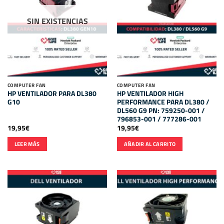
SIN EXISTENCIAS
COMPUTER FAN
COMPUTER FAN
HP VENTILADOR PARA DL380
HP VENTILADOR HIGH
G10
PERFORMANCE PARA DL380 /
DL560 G9 PN: 759250-001 /
796853-001 / 777286-001
19,95
€
19,95
€
LEER MÁS
AÑADIR AL CARRITO