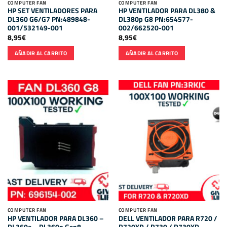
COMPUTER FAN
COMPUTER FAN
HP SET VENTILADORES PARA
HP VENTILADOR PARA DL380 &
DL360 G6/G7 PN:489848-
DL380p G8 PN:654577-
001/532149-001
002/662520-001
8,95
€
8,95
€
AÑADIR AL CARRITO
AÑADIR AL CARRITO
COMPUTER FAN
COMPUTER FAN
HP VENTILADOR PARA DL360 –
DELL VENTILADOR PARA R720 /
DL360e – DL360p Gen8
R720XD / R730 / R730XD