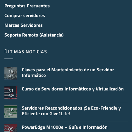
Preguntas Frecuentes
Comprar servidores
Marcas Servidores
Soporte Remoto (Asistencia)
ÚLTIMAS NOTICIAS
Claves para el Mantenimiento de un Servidor
15
Informático
Sep
No
hay
Curso de Servidores Informáticos y Virtualización
comentarios
31
en
Ago
No
Claves
hay
para
comentarios
el
en
Servidores Reacondicionados ¡Se Eco-Friendly y
Mantenimiento
18
Curso
de
Eficiente con Give1Life!
Jul
de
un
Servidores
Servidor
No
Informáticos
Informático
hay
y
PowerEdge M1000e – Guía e Información
comentarios
09
Virtualización
en