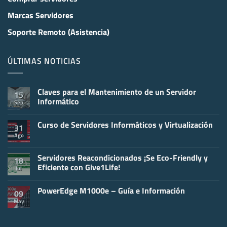
Marcas Servidores
Soporte Remoto (Asistencia)
ÚLTIMAS NOTICIAS
Claves para el Mantenimiento de un Servidor
15
Informático
Sep
No
hay
Curso de Servidores Informáticos y Virtualización
comentarios
31
en
Ago
No
Claves
hay
para
comentarios
el
en
Servidores Reacondicionados ¡Se Eco-Friendly y
Mantenimiento
18
Curso
de
Eficiente con Give1Life!
Jul
de
un
Servidores
Servidor
No
Informáticos
Informático
hay
y
PowerEdge M1000e – Guía e Información
comentarios
09
Virtualización
en
May
No
Servidores
hay
Reacondicionados
comentarios
¡Se
en
Eco-