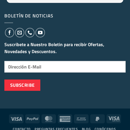
BOLETÍN DE NOTICIAS
Suscribete a Nuestro Boletin para recibir
Ofertas,
Novedades y Descuentos.
Visa
PayPal
MasterCard
American
Bank
PayPal
Visa
Express
Transfer
2
Elect
CONTACTO
PREGUNTAS FRECUENTES
BLOG
CONÓCENOS