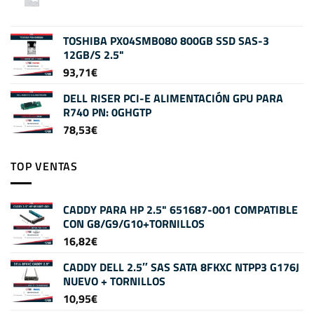
TOSHIBA PX04SMB080 800GB SSD SAS-3
12GB/S 2.5"
93,71
€
DELL RISER PCI-E ALIMENTACIÓN GPU PARA
R740 PN: 0GHGTP
78,53
€
TOP VENTAS
CADDY PARA HP 2.5" 651687-001 COMPATIBLE
CON G8/G9/G10+TORNILLOS
16,82
€
CADDY DELL 2.5″ SAS SATA 8FKXC NTPP3 G176J
NUEVO + TORNILLOS
10,95
€