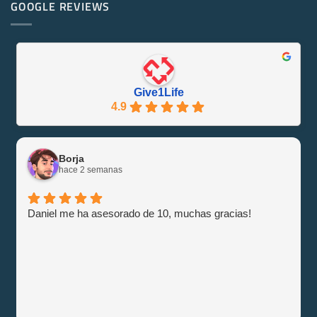
PowerEdge
GOOGLE REVIEWS
Friendly
M1000e
y
–
Eficiente
Guía
con
e
Give1Life!
Información
Give1Life
4.9
Borja
hace 2 semanas
Daniel me ha asesorado de 10, muchas gracias!