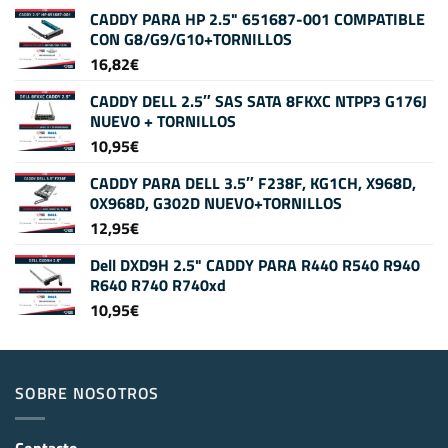
CADDY PARA HP 2.5" 651687-001 COMPATIBLE
CON G8/G9/G10+TORNILLOS
16,82
€
CADDY DELL 2.5″ SAS SATA 8FKXC NTPP3 G176J
NUEVO + TORNILLOS
10,95
€
CADDY PARA DELL 3.5″ F238F, KG1CH, X968D,
0X968D, G302D NUEVO+TORNILLOS
12,95
€
Dell DXD9H 2.5" CADDY PARA R440 R540 R940
R640 R740 R740xd
10,95
€
SOBRE NOSOTROS
Contacto