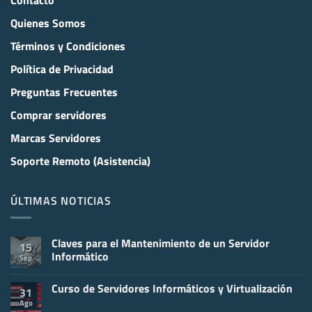
Quienes Somos
Términos y Condiciones
Política de Privacidad
Preguntas Frecuentes
Comprar servidores
Marcas Servidores
Soporte Remoto (Asistencia)
ÚLTIMAS NOTICIAS
Claves para el Mantenimiento de un Servidor
15
Informático
Sep
No
hay
Curso de Servidores Informáticos y Virtualización
comentarios
31
en
Ago
No
Claves