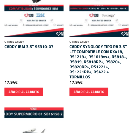
OTROS CADDY
OTROS CADDY
CADDY SYNOLOGY TIPO R8 3.5″
CADDY IBM 3.5″ 95310-07
LFF COMPATIBLE CON RX418,
RS1219+, RS1619xs+, RS818+,
RS819, RS818RP+, RS820+,
RS820RP+, RS1221+,
RS1221RP+, RS422 +
TORNILLOS
17,94
€
17,94
€
AÑADIR AL CARRITO
AÑADIR AL CARRITO