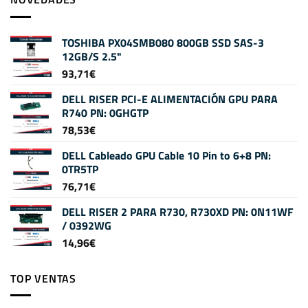
TOSHIBA PX04SMB080 800GB SSD SAS-3
12GB/S 2.5"
93,71
€
DELL RISER PCI-E ALIMENTACIÓN GPU PARA
R740 PN: 0GHGTP
78,53
€
DELL Cableado GPU Cable 10 Pin to 6+8 PN:
0TR5TP
76,71
€
DELL RISER 2 PARA R730, R730XD PN: 0N11WF
/ 0392WG
14,96
€
TOP VENTAS