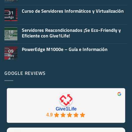
No
hay
Curso de Servidores Informáticos y Virtualización
comentarios
31
en
Ago
No
Claves
hay
para
comentarios
el
en
Servidores Reacondicionados ¡Se Eco-Friendly y
Mantenimiento
18
Curso
de
Eficiente con Give1Life!
Jul
de
un
Servidores
Servidor
No
Informáticos
Informático
hay
y
PowerEdge M1000e – Guía e Información
comentarios
09
Virtualización
en
May
No
Servidores
hay
Reacondicionados
comentarios
¡Se
en
Eco-
PowerEdge
GOOGLE REVIEWS
Friendly
M1000e
y
–
Eficiente
Guía
con
e
Give1Life!
Información
Give1Life
4.9