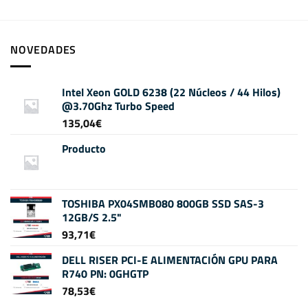
NOVEDADES
Intel Xeon GOLD 6238 (22 Núcleos / 44 Hilos)
@3.70Ghz Turbo Speed
135,04
€
Producto
TOSHIBA PX04SMB080 800GB SSD SAS-3
12GB/S 2.5"
93,71
€
DELL RISER PCI-E ALIMENTACIÓN GPU PARA
R740 PN: 0GHGTP
78,53
€