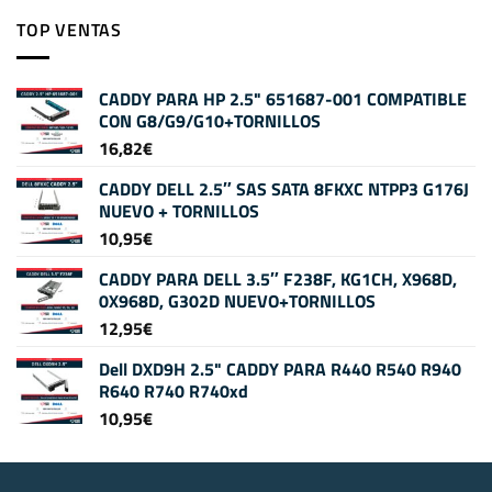
TOP VENTAS
CADDY PARA HP 2.5" 651687-001 COMPATIBLE
CON G8/G9/G10+TORNILLOS
16,82
€
CADDY DELL 2.5″ SAS SATA 8FKXC NTPP3 G176J
NUEVO + TORNILLOS
10,95
€
CADDY PARA DELL 3.5″ F238F, KG1CH, X968D,
0X968D, G302D NUEVO+TORNILLOS
12,95
€
Dell DXD9H 2.5" CADDY PARA R440 R540 R940
R640 R740 R740xd
10,95
€