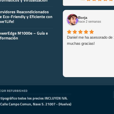
formáticos y Virtualización
ves
a
y
ervidores Reacondicionados
ntenimiento
mentarios
e Eco-Friendly y Eficiente con
Borja
so
ve1Life!
vidor
hace 2 semanas
ormático
vidores
ormáticos
y
owerEdge M1000e – Guía e
mentarios
tualización
nformación
Daniel me ha asesorado de 
vidores
condicionados
muchas gracias!
y
-
mentarios
endly
werEdge
ciente
000e
n
e1Life!
a
ormación
EGIR REFURBISHED
r tipográfico todos los precios INCLUYEN IVA.
, Calle Campo Comun, Nave 5. 21007 - (Huelva)