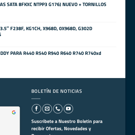
SAS SATA 8FKXC NTPP3 G176J NUEVO + TORNILLOS
3.5″ F238F, KG1CH, X968D, 0X968D, G302D
S
CADDY PARA R440 R540 R940 R640 R740 R740xd
BOLETÍN DE NOTICIAS
Suscribete a Nuestro Boletin para
recibir
Ofertas, Novedades y