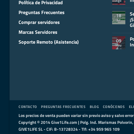
In
Ago
Política de Privacidad
Cla
par
No
el
ha
Preguntas Frecuentes
S
Ma
co
18
de
en
¡S
Jul
Comprar servidores
un
Cur
Gi
Ser
de
Inf
Ser
Marcas Servidores
No
Inf
ha
y
P
co
09
Soporte Remoto (Asistencia)
Vir
en
I
May
Ser
Rea
No
¡Se
ha
Eco
co
Fri
en
y
Po
Efi
M1
co
–
Giv
Guí
e
Inf
CONTACTO
PREGUNTAS FRECUENTES
BLOG
CONÓCENOS
EL
Los precios de venta pueden variar sin previo aviso y salvo erro
Copyright © 2014 Give1Life.com | Polg. Ind. Marismas Polvorin
GIVE1LIFE SL - CIF: B-13728324 - Tlf: +34 959 965 109