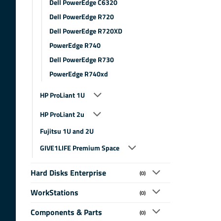
Dell PowerEdge C6320
Dell PowerEdge R720
Dell PowerEdge R720XD
PowerEdge R740
Dell PowerEdge R730
PowerEdge R740xd
HP ProLiant 1U
HP ProLiant 2u
Fujitsu 1U and 2U
GIVE1LIFE Premium Space
Hard Disks Enterprise
(0)
WorkStations
(0)
Components & Parts
(0)