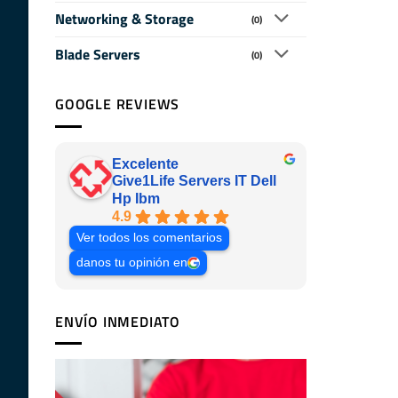
Networking & Storage
(0)
Blade Servers
(0)
GOOGLE REVIEWS
Excelente
Give1Life Servers IT Dell
Hp Ibm
4.9
Ver todos los comentarios
danos tu opinión en
ENVÍO INMEDIATO