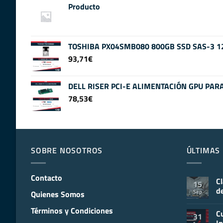
Producto
TOSHIBA PX04SMB080 800GB SSD SAS-3 12
93,71
€
DELL RISER PCI-E ALIMENTACIÓN GPU PAR
78,53
€
SOBRE NOSOTROS
ÚLTIMAS 
Contacto
C
15
de
Sep
Quienes Somos
No
ha
Términos y Condiciones
C
co
31
en