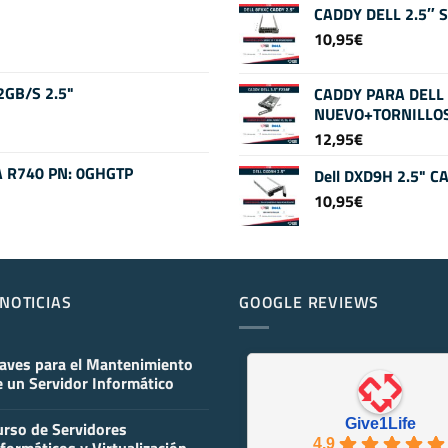
CADDY DELL 2.5″ 
10,95
€
GB/S 2.5"
CADDY PARA DELL 
NUEVO+TORNILLO
12,95
€
A R740 PN: 0GHGTP
Dell DXD9H 2.5" 
10,95
€
NOTICIAS
GOOGLE REVIEWS
laves para el Mantenimiento
 un Servidor Informático
y
Give1Life
urso de Servidores
mentarios
4.9