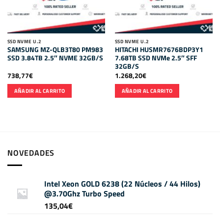
SSD NVME U.2
SSD NVME U.2
SAMSUNG MZ-QLB3T80 PM983
HITACHI HUSMR7676BDP3Y1
SSD 3.84TB 2.5″ NVME 32GB/S
7.68TB SSD NVMe 2.5″ SFF
32GB/S
738,77
€
1.268,20
€
AÑADIR AL CARRITO
AÑADIR AL CARRITO
NOVEDADES
Intel Xeon GOLD 6238 (22 Núcleos / 44 Hilos)
@3.70Ghz Turbo Speed
135,04
€