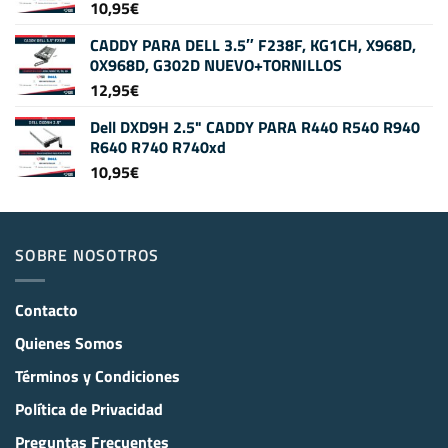
10,95
€
CADDY PARA DELL 3.5″ F238F, KG1CH, X968D,
0X968D, G302D NUEVO+TORNILLOS
12,95
€
Dell DXD9H 2.5" CADDY PARA R440 R540 R940
R640 R740 R740xd
10,95
€
SOBRE NOSOTROS
Contacto
Quienes Somos
Términos y Condiciones
Política de Privacidad
Preguntas Frecuentes