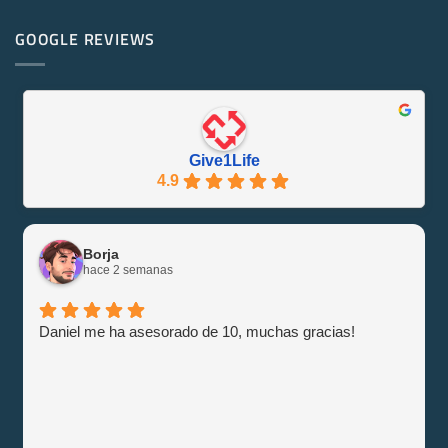
comentarios
¡Se
en
Eco-
PowerEdge
GOOGLE REVIEWS
Friendly
M1000e
y
–
Eficiente
Guía
con
e
Give1Life!
Información
Give1Life
4.9
Borja
hace 2 semanas
Daniel me ha asesorado de 10, muchas gracias!