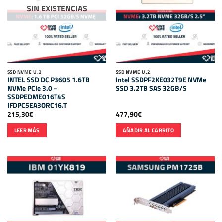
SIN EXISTENCIAS
SSD NVME U.2
SSD NVME U.2
INTEL SSD DC P3605 1.6TB
Intel SSDPF2KE032T9E NVMe
NVMe PCIe 3.0 –
SSD 3.2TB SAS 32GB/S
SSDPEDME016T4S
IFDPC5EA3ORC16.T
215,30
€
477,90
€
LEER MÁS
AÑADIR AL CARRITO