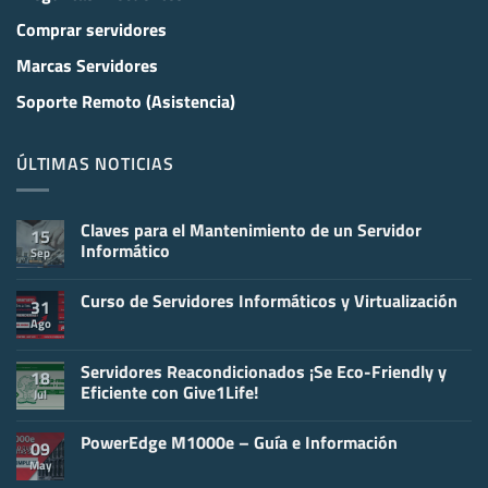
Comprar servidores
Marcas Servidores
Soporte Remoto (Asistencia)
ÚLTIMAS NOTICIAS
Claves para el Mantenimiento de un Servidor
15
Informático
Sep
No
hay
Curso de Servidores Informáticos y Virtualización
comentarios
31
en
Ago
No
Claves
hay
para
comentarios
el
en
Servidores Reacondicionados ¡Se Eco-Friendly y
Mantenimiento
18
Curso
de
Eficiente con Give1Life!
Jul
de
un
Servidores
Servidor
No
Informáticos
Informático
hay
y
PowerEdge M1000e – Guía e Información
comentarios
09
Virtualización
en
May
No
Servidores
hay
Reacondicionados