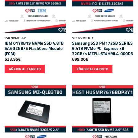
SSD NVME U.2
SSD NVME U.2
IBM 01YKB19 NVMe SSD 4.8TB
Samsung SSD PM1725B SERIES
SAS 32GB/S FlashCore Module
6.4TB NVMe PCI Express x8
(FCM)
32GB/s MZPLL6T4HMLA-000D3
533,95
€
699,00
€
AÑADIR AL CARRITO
AÑADIR AL CARRITO