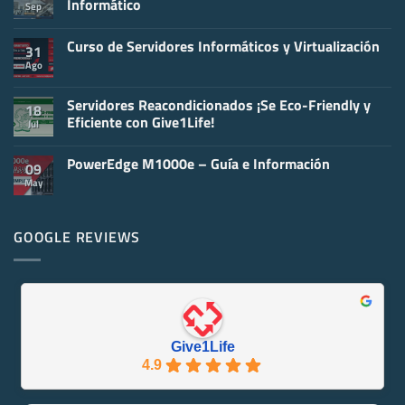
Informático
Sep
No
hay
Curso de Servidores Informáticos y Virtualización
comentarios
31
en
Ago
No
Claves
hay
para
comentarios
el
en
Servidores Reacondicionados ¡Se Eco-Friendly y
Mantenimiento
18
Curso
de
Eficiente con Give1Life!
Jul
de
un
Servidores
Servidor
No
Informáticos
Informático
hay
y
PowerEdge M1000e – Guía e Información
comentarios
09
Virtualización
en
May
No
Servidores
hay
Reacondicionados
comentarios
¡Se
en
Eco-
PowerEdge
GOOGLE REVIEWS
Friendly
M1000e
y
–
Eficiente
Guía
con
e
Give1Life!
Información
Give1Life
4.9