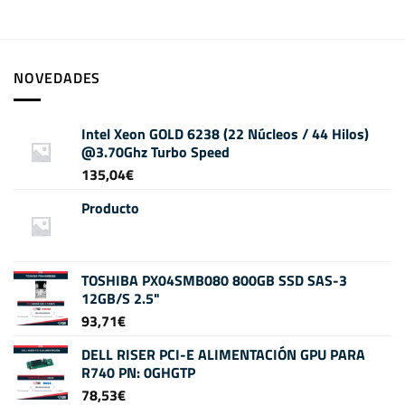
NOVEDADES
Intel Xeon GOLD 6238 (22 Núcleos / 44 Hilos)
@3.70Ghz Turbo Speed
135,04
€
Producto
TOSHIBA PX04SMB080 800GB SSD SAS-3
12GB/S 2.5"
93,71
€
DELL RISER PCI-E ALIMENTACIÓN GPU PARA
R740 PN: 0GHGTP
78,53
€