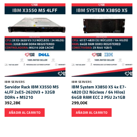
IBM SERVERS
IBM SERVERS
Servidor Rack IBM X3550 M5
IBM System X3850 X5 4x E7-
4LFF 2xE5-2620V3 + 32GB
4820 (32 Núcleos / 64 Hilos)
DDR4 + M5210
64GB RAM ECC 2 PSU 2x1GB
392,28
€
299,00
€
AÑADIR AL CARRITO
AÑADIR AL CARRITO