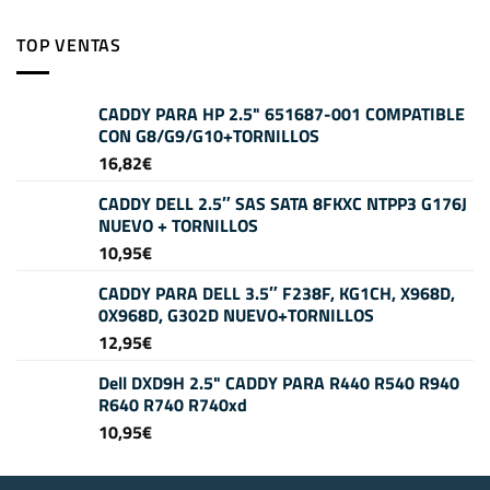
TOP VENTAS
CADDY PARA HP 2.5" 651687-001 COMPATIBLE
CON G8/G9/G10+TORNILLOS
16,82
€
CADDY DELL 2.5″ SAS SATA 8FKXC NTPP3 G176J
NUEVO + TORNILLOS
10,95
€
CADDY PARA DELL 3.5″ F238F, KG1CH, X968D,
0X968D, G302D NUEVO+TORNILLOS
12,95
€
Dell DXD9H 2.5" CADDY PARA R440 R540 R940
R640 R740 R740xd
10,95
€