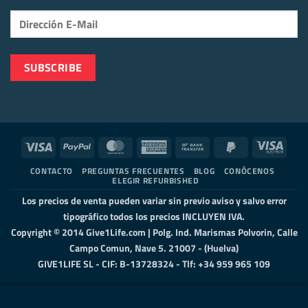
Visa
PayPal
MasterCard
American
Bank
PayPal
Visa
Express
Transfer
2
Elect
CONTACTO
PREGUNTAS FRECUENTES
BLOG
CONÓCENOS
ELEGIR REFURBISHED
Los precios de venta pueden variar sin previo aviso y salvo error
tipográfico todos los precios INCLUYEN IVA.
Copyright © 2014 Give1Life.com | Polg. Ind. Marismas Polvorin, Calle
Campo Comun, Nave 5. 21007 - (Huelva)
GIVE1LIFE SL - CIF: B-13728324 - Tlf: +34 959 965 109