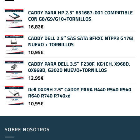
CADDY PARA HP 2.5" 651687-001 COMPATIBLE
CON G8/G9/G10+TORNILLOS
16,82
€
CADDY DELL 2.5″ SAS SATA 8FKXC NTPP3 G176J
NUEVO + TORNILLOS
10,95
€
CADDY PARA DELL 3.5″ F238F, KG1CH, X968D,
0X968D, G302D NUEVO+TORNILLOS
12,95
€
Dell DXD9H 2.5" CADDY PARA R440 R540 R940
R640 R740 R740xd
10,95
€
SOBRE NOSOTROS