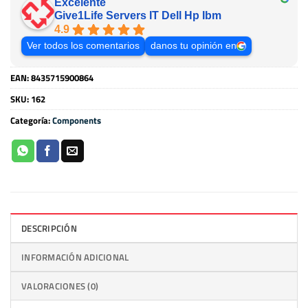
Excelente
Give1Life Servers IT Dell Hp Ibm
4.9
Ver todos los comentarios
danos tu opinión en
EAN:
8435715900864
SKU:
162
Categoría:
Components
DESCRIPCIÓN
INFORMACIÓN ADICIONAL
VALORACIONES (0)