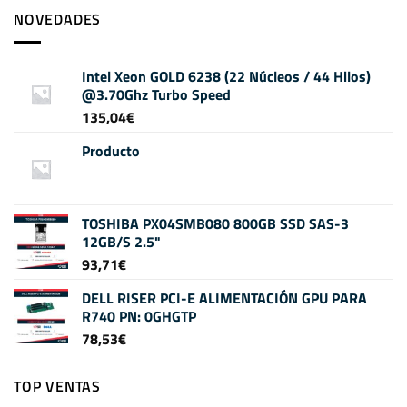
NOVEDADES
Intel Xeon GOLD 6238 (22 Núcleos / 44 Hilos)
@3.70Ghz Turbo Speed
135,04
€
Producto
TOSHIBA PX04SMB080 800GB SSD SAS-3
12GB/S 2.5"
93,71
€
DELL RISER PCI-E ALIMENTACIÓN GPU PARA
R740 PN: 0GHGTP
78,53
€
TOP VENTAS