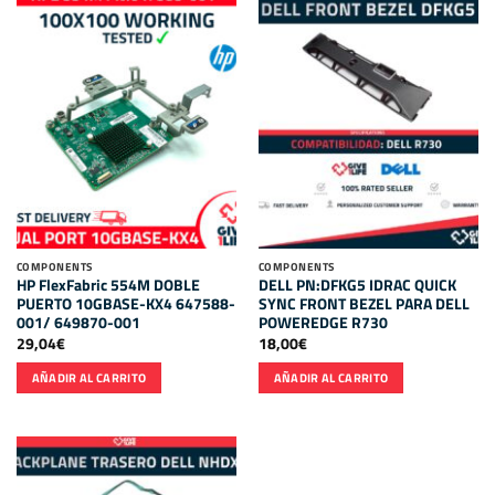
COMPONENTS
COMPONENTS
HP FlexFabric 554M DOBLE
DELL PN:DFKG5 IDRAC QUICK
PUERTO 10GBASE-KX4 647588-
SYNC FRONT BEZEL PARA DELL
001/ 649870-001
POWEREDGE R730
29,04
€
18,00
€
AÑADIR AL CARRITO
AÑADIR AL CARRITO