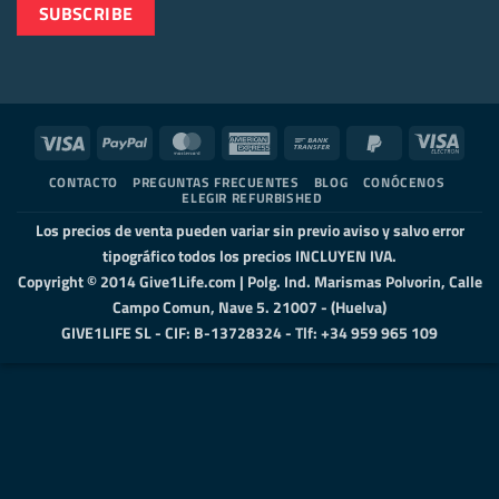
Visa
PayPal
MasterCard
American
Bank
PayPal
Visa
Express
Transfer
2
Elect
CONTACTO
PREGUNTAS FRECUENTES
BLOG
CONÓCENOS
ELEGIR REFURBISHED
Los precios de venta pueden variar sin previo aviso y salvo error
tipográfico todos los precios INCLUYEN IVA.
Copyright © 2014 Give1Life.com | Polg. Ind. Marismas Polvorin, Calle
Campo Comun, Nave 5. 21007 - (Huelva)
GIVE1LIFE SL - CIF: B-13728324 - Tlf: +34 959 965 109