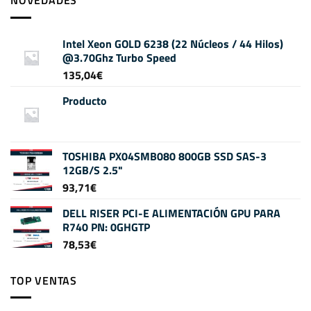
NOVEDADES
Intel Xeon GOLD 6238 (22 Núcleos / 44 Hilos)
@3.70Ghz Turbo Speed
135,04
€
Producto
TOSHIBA PX04SMB080 800GB SSD SAS-3
12GB/S 2.5"
93,71
€
DELL RISER PCI-E ALIMENTACIÓN GPU PARA
R740 PN: 0GHGTP
78,53
€
TOP VENTAS