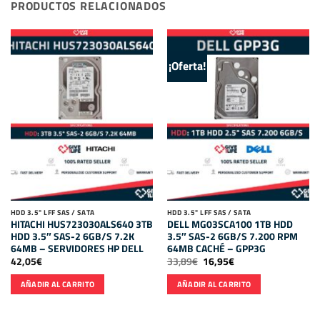
PRODUCTOS RELACIONADOS
¡Oferta!
HDD 3.5" LFF SAS / SATA
HDD 3.5" LFF SAS / SATA
HITACHI HUS723030ALS640 3TB
DELL MG03SCA100 1TB HDD
HDD 3.5″ SAS-2 6GB/S 7.2K
3.5″ SAS-2 6GB/S 7.200 RPM
64MB – SERVIDORES HP DELL
64MB CACHÉ – GPP3G
El
El
42,05
€
33,89
€
16,95
€
precio
precio
original
actual
AÑADIR AL CARRITO
AÑADIR AL CARRITO
era:
es:
33,89€.
16,95€.