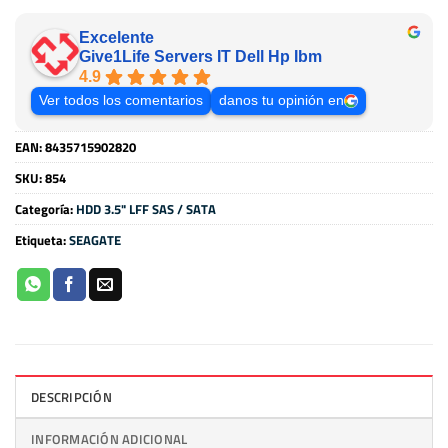
Excelente
Give1Life Servers IT Dell Hp Ibm
4.9
Ver todos los comentarios
danos tu opinión en
EAN:
8435715902820
SKU:
854
Categoría:
HDD 3.5" LFF SAS / SATA
Etiqueta:
SEAGATE
DESCRIPCIÓN
INFORMACIÓN ADICIONAL