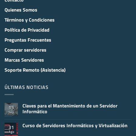
Quienes Somos
Términos y Condiciones
Política de Privacidad
Preguntas Frecuentes
Comprar servidores
Marcas Servidores
Soporte Remoto (Asistencia)
ÚLTIMAS NOTICIAS
Claves para el Mantenimiento de un Servidor
15
Informático
Sep
No
hay
Curso de Servidores Informáticos y Virtualización
comentarios
31
en
Ago
No
Claves
hay