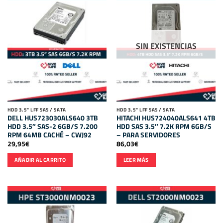
SIN EXISTENCIAS
HDD 3.5" LFF SAS / SATA
HDD 3.5" LFF SAS / SATA
DELL HUS723030ALS640 3TB
HITACHI HUS724040ALS641 4TB
HDD 3.5″ SAS-2 6GB/S 7.200
HDD SAS 3.5″ 7.2K RPM 6GB/S
RPM 64MB CACHÉ – CWJ92
– PARA SERVIDORES
29,95
€
86,03
€
AÑADIR AL CARRITO
LEER MÁS