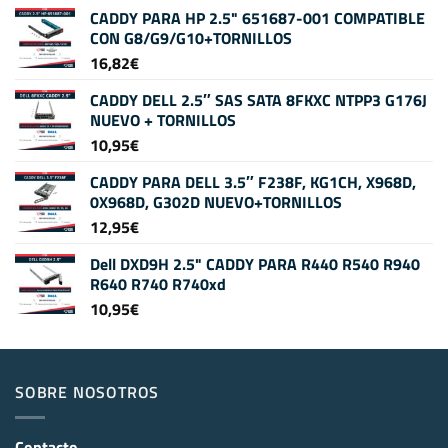
CADDY PARA HP 2.5" 651687-001 COMPATIBLE
CON G8/G9/G10+TORNILLOS
16,82
€
CADDY DELL 2.5″ SAS SATA 8FKXC NTPP3 G176J
NUEVO + TORNILLOS
10,95
€
CADDY PARA DELL 3.5″ F238F, KG1CH, X968D,
0X968D, G302D NUEVO+TORNILLOS
12,95
€
Dell DXD9H 2.5" CADDY PARA R440 R540 R940
R640 R740 R740xd
10,95
€
SOBRE NOSOTROS
Contacto