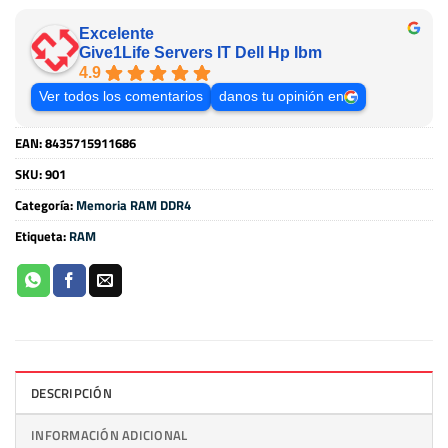
Excelente
Give1Life Servers IT Dell Hp Ibm
4.9
Ver todos los comentarios
danos tu opinión en
EAN:
8435715911686
SKU:
901
Categoría:
Memoria RAM DDR4
Etiqueta:
RAM
DESCRIPCIÓN
INFORMACIÓN ADICIONAL