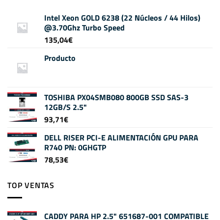
Intel Xeon GOLD 6238 (22 Núcleos / 44 Hilos)
@3.70Ghz Turbo Speed
135,04
€
Producto
TOSHIBA PX04SMB080 800GB SSD SAS-3
12GB/S 2.5"
93,71
€
DELL RISER PCI-E ALIMENTACIÓN GPU PARA
R740 PN: 0GHGTP
78,53
€
TOP VENTAS
CADDY PARA HP 2.5" 651687-001 COMPATIBLE