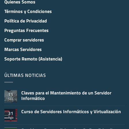
Quienes Somos
Términos y Condiciones
Política de Privacidad
Preguntas Frecuentes
Comprar servidores
Marcas Servidores
Soporte Remoto (Asistencia)
ÚLTIMAS NOTICIAS
Claves para el Mantenimiento de un Servidor
15
Informático
Sep
No
hay
Curso de Servidores Informáticos y Virtualización
comentarios
31
en
Ago
No
Claves
hay
para
comentarios
el
en