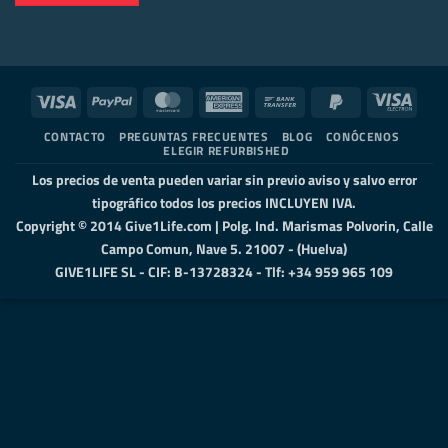
Visa
PayPal
MasterCard
American
Bank
PayPal
Visa
Express
Transfer
2
Elect
CONTACTO
PREGUNTAS FRECUENTES
BLOG
CONÓCENOS
ELEGIR REFURBISHED
Los precios de venta pueden variar sin previo aviso y salvo error
tipográfico todos los precios INCLUYEN IVA.
Copyright © 2014 Give1Life.com | Polg. Ind. Marismas Polvorin, Calle
Campo Comun, Nave 5. 21007 - (Huelva)
GIVE1LIFE SL - CIF: B-13728324 - Tlf: +34 959 965 109