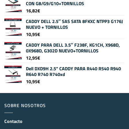
CON G8/G9/G10+TORNILLOS
16,82
€
CADDY DELL 2.5″ SAS SATA 8FKXC NTPP3 G176J
NUEVO + TORNILLOS
10,95
€
CADDY PARA DELL 3.5″ F238F, KG1CH, X968D,
0X968D, G302D NUEVO+TORNILLOS
12,95
€
Dell DXD9H 2.5" CADDY PARA R440 R540 R940
R640 R740 R740xd
10,95
€
SOBRE NOSOTROS
Contacto