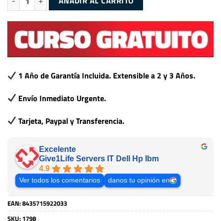
AÑADIR AL CARRITO
1 Año de Garantía Incluida. Extensible a 2 y 3 Años.
Envío Inmediato Urgente.
Tarjeta, Paypal y Transferencia.
Excelente
Give1Life Servers IT Dell Hp Ibm
4.9
Ver todos los comentarios
danos tu opinión en
EAN:
8435715922033
SKU:
1798