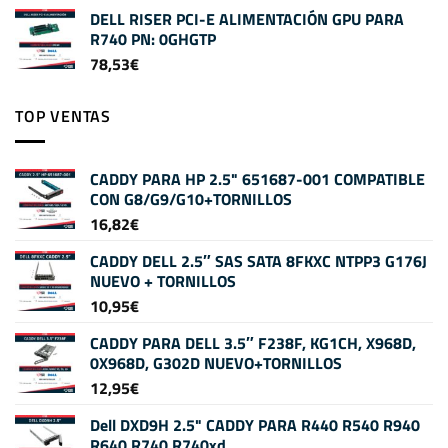
DELL RISER PCI-E ALIMENTACIÓN GPU PARA
R740 PN: 0GHGTP
78,53
€
TOP VENTAS
CADDY PARA HP 2.5" 651687-001 COMPATIBLE
CON G8/G9/G10+TORNILLOS
16,82
€
CADDY DELL 2.5″ SAS SATA 8FKXC NTPP3 G176J
NUEVO + TORNILLOS
10,95
€
CADDY PARA DELL 3.5″ F238F, KG1CH, X968D,
0X968D, G302D NUEVO+TORNILLOS
12,95
€
Dell DXD9H 2.5" CADDY PARA R440 R540 R940
R640 R740 R740xd