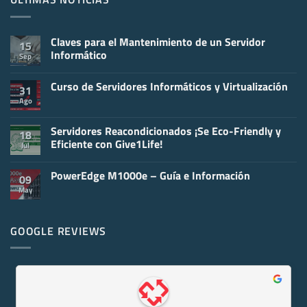
Claves para el Mantenimiento de un Servidor
15
Informático
Sep
No
hay
Curso de Servidores Informáticos y Virtualización
comentarios
31
en
Ago
No
Claves
hay
para
comentarios
el
en
Servidores Reacondicionados ¡Se Eco-Friendly y
Mantenimiento
18
Curso
de
Eficiente con Give1Life!
Jul
de
un
Servidores
Servidor
No
Informáticos
Informático
hay
y
PowerEdge M1000e – Guía e Información
comentarios
09
Virtualización
en
May
No
Servidores
hay
Reacondicionados
comentarios
¡Se
en
Eco-
PowerEdge
GOOGLE REVIEWS
Friendly
M1000e
y
–
Eficiente
Guía
con
e
Give1Life!
Información