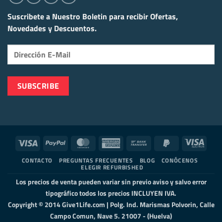
Suscribete a Nuestro Boletin para recibir
Ofertas,
Novedades y Descuentos.
Visa
PayPal
MasterCard
American
Bank
PayPal
Visa
Express
Transfer
2
Elect
CONTACTO
PREGUNTAS FRECUENTES
BLOG
CONÓCENOS
ELEGIR REFURBISHED
Los precios de venta pueden variar sin previo aviso y salvo error
tipográfico todos los precios INCLUYEN IVA.
Copyright © 2014 Give1Life.com | Polg. Ind. Marismas Polvorin, Calle
Campo Comun, Nave 5. 21007 - (Huelva)