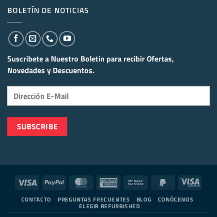
BOLETÍN DE NOTICIAS
Suscribete a Nuestro Boletin para recibir
Ofertas,
Novedades y Descuentos.
Visa
PayPal
MasterCard
American
Bank
PayPal
Visa
Express
Transfer
2
Elect
CONTACTO
PREGUNTAS FRECUENTES
BLOG
CONÓCENOS
ELEGIR REFURBISHED