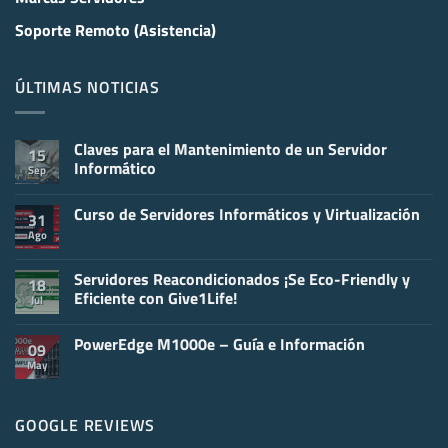
Soporte Remoto (Asistencia)
ÚLTIMAS NOTICIAS
Claves para el Mantenimiento de un Servidor
15
Informático
Sep
No
hay
Curso de Servidores Informáticos y Virtualización
comentarios
31
en
Ago
No
Claves
hay
para
comentarios
el
en
Servidores Reacondicionados ¡Se Eco-Friendly y
Mantenimiento
18
Curso
de
Eficiente con Give1Life!
Jul
de
un
Servidores
Servidor
No
Informáticos
Informático
hay
y
PowerEdge M1000e – Guía e Información
comentarios
09
Virtualización
en
May
No
Servidores
hay
Reacondicionados
comentarios
¡Se
en
Eco-
PowerEdge
GOOGLE REVIEWS
Friendly
M1000e
y
–