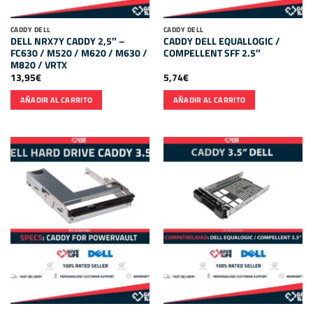
CADDY DELL
CADDY DELL
DELL NRX7Y CADDY 2,5″ –
CADDY DELL EQUALLOGIC /
FC630 / M520 / M620 / M630 /
COMPELLENT SFF 2.5″
M820 / VRTX
13,95
€
5,74
€
AÑADIR AL CARRITO
AÑADIR AL CARRITO