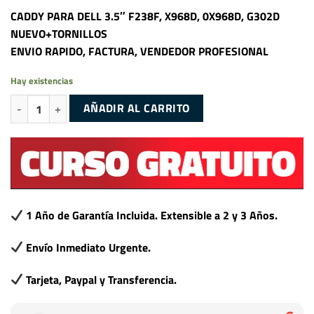
CADDY PARA DELL 3.5″ F238F, X968D, 0X968D, G302D
NUEVO+TORNILLOS
ENVIO RAPIDO, FACTURA, VENDEDOR PROFESIONAL
Hay existencias
CADDY PARA DELL 3.5″ F238F, KG1CH, X968D, 0X968D, G302D NUEVO
AÑADIR AL CARRITO
1 Año de Garantía Incluida. Extensible a 2 y 3 Años.
Envío Inmediato Urgente.
Tarjeta, Paypal y Transferencia.