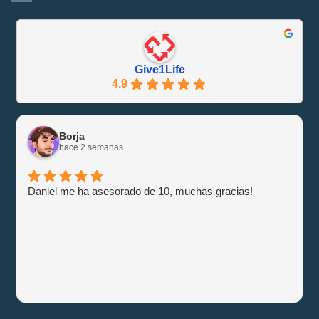
Eficiente
Guía
con
e
Give1Life!
Información
Give1Life
4.9
Borja
hace 2 semanas
Daniel me ha asesorado de 10, muchas gracias!