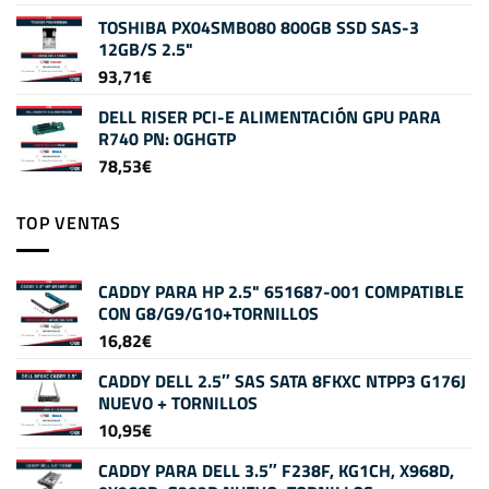
TOSHIBA PX04SMB080 800GB SSD SAS-3
12GB/S 2.5"
93,71
€
DELL RISER PCI-E ALIMENTACIÓN GPU PARA
R740 PN: 0GHGTP
78,53
€
TOP VENTAS
CADDY PARA HP 2.5" 651687-001 COMPATIBLE
CON G8/G9/G10+TORNILLOS
16,82
€
CADDY DELL 2.5″ SAS SATA 8FKXC NTPP3 G176J
NUEVO + TORNILLOS
10,95
€
CADDY PARA DELL 3.5″ F238F, KG1CH, X968D,