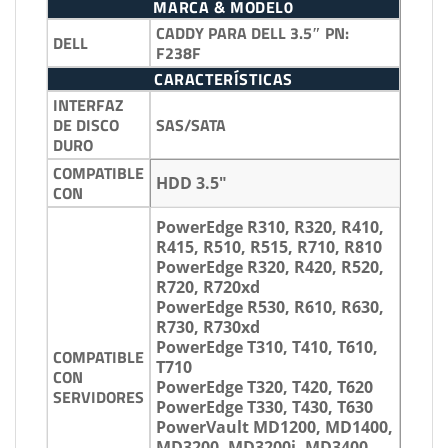
MARCA & MODEL0
CADDY PARA DELL 3.5″ PN:
DELL
F238F
CARACTERÍSTICAS
INTERFAZ
SAS/SATA
DE DISCO
DURO
COMPATIBLE
HDD 3.5″
CON
PowerEdge R310, R320, R410,
R415, R510, R515, R710, R810
PowerEdge R320, R420, R520,
R720, R720xd
PowerEdge R530, R610, R630,
R730, R730xd
PowerEdge T310, T410, T610,
COMPATIBLE
T710
CON
PowerEdge T320, T420, T620
SERVIDORES
PowerEdge T330, T430, T630
PowerVault MD1200, MD1400,
MD3200, MD3200i, MD3400,