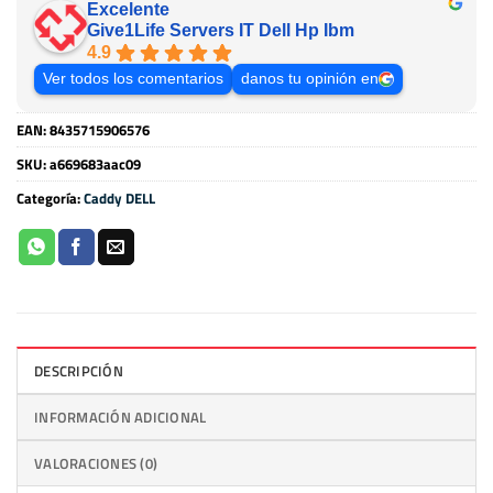
Excelente
Give1Life Servers IT Dell Hp Ibm
4.9
Ver todos los comentarios
danos tu opinión en
EAN:
8435715906576
SKU:
a669683aac09
Categoría:
Caddy DELL
DESCRIPCIÓN
INFORMACIÓN ADICIONAL
VALORACIONES (0)