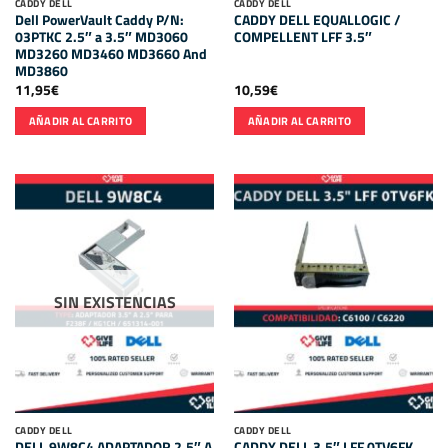
CADDY DELL
CADDY DELL
Dell PowerVault Caddy P/N:
CADDY DELL EQUALLOGIC /
03PTKC 2.5″ a 3.5″ MD3060
COMPELLENT LFF 3.5″
MD3260 MD3460 MD3660 And
MD3860
11,95
€
10,59
€
AÑADIR AL CARRITO
AÑADIR AL CARRITO
SIN EXISTENCIAS
CADDY DELL
CADDY DELL
DELL 9W8C4 ADAPTADOR 2.5″ A
CADDY DELL 3.5″ LFF 0TV6FK