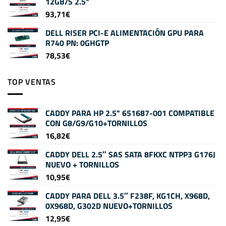
12GB/S 2.5"
93,71
€
DELL RISER PCI-E ALIMENTACIÓN GPU PARA
R740 PN: 0GHGTP
78,53
€
TOP VENTAS
CADDY PARA HP 2.5" 651687-001 COMPATIBLE
CON G8/G9/G10+TORNILLOS
16,82
€
CADDY DELL 2.5″ SAS SATA 8FKXC NTPP3 G176J
NUEVO + TORNILLOS
10,95
€
CADDY PARA DELL 3.5″ F238F, KG1CH, X968D,
0X968D, G302D NUEVO+TORNILLOS
12,95
€