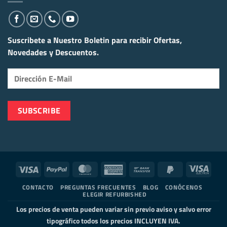
Suscribete a Nuestro Boletin para recibir
Ofertas,
Novedades y Descuentos.
Visa
PayPal
MasterCard
American
Bank
PayPal
Visa
Express
Transfer
2
Elect
CONTACTO
PREGUNTAS FRECUENTES
BLOG
CONÓCENOS
ELEGIR REFURBISHED
Los precios de venta pueden variar sin previo aviso y salvo error
tipográfico todos los precios INCLUYEN IVA.