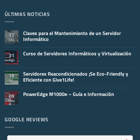
ÚLTIMAS NOTICIAS
Claves para el Mantenimiento de un Servidor
15
Informático
Sep
No
hay
Curso de Servidores Informáticos y Virtualización
comentarios
31
en
Ago
No
Claves
hay
para
comentarios
el
en
Servidores Reacondicionados ¡Se Eco-Friendly y
Mantenimiento
18
Curso
de
Eficiente con Give1Life!
Jul
de
un
Servidores
Servidor
No
Informáticos
Informático
hay
y
PowerEdge M1000e – Guía e Información
comentarios
09
Virtualización
en
May
No
Servidores
hay
Reacondicionados
comentarios
¡Se
en
Eco-
PowerEdge
GOOGLE REVIEWS
Friendly
M1000e
y
–
Eficiente
Guía
con
e
Give1Life!
Información