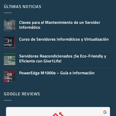
ÚLTIMAS NOTICIAS
Claves para el Mantenimiento de un Servidor
15
Informático
Sep
No
hay
Curso de Servidores Informáticos y Virtualización
comentarios
31
en
Ago
No
Claves
hay
para
comentarios
el
en
Servidores Reacondicionados ¡Se Eco-Friendly y
Mantenimiento
18
Curso
de
Eficiente con Give1Life!
Jul
de
un
Servidores
Servidor
No
Informáticos
Informático
hay
y
PowerEdge M1000e – Guía e Información
comentarios
09
Virtualización
en
May
No
Servidores
hay
Reacondicionados
comentarios
¡Se
en
Eco-
PowerEdge
GOOGLE REVIEWS
Friendly
M1000e
y
–
Eficiente
Guía
con
e
Give1Life!
Información