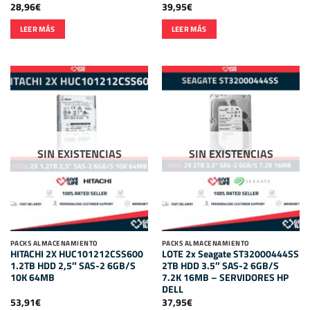
28,96
€
39,95
€
LEER MÁS
LEER MÁS
SIN EXISTENCIAS
SIN EXISTENCIAS
PACKS ALMACENAMIENTO
PACKS ALMACENAMIENTO
HITACHI 2X HUC101212CSS600
LOTE 2x Seagate ST32000444SS
1.2TB HDD 2,5″ SAS-2 6GB/S
2TB HDD 3.5″ SAS-2 6GB/S
10K 64MB
7.2K 16MB – SERVIDORES HP
DELL
53,91
€
37,95
€