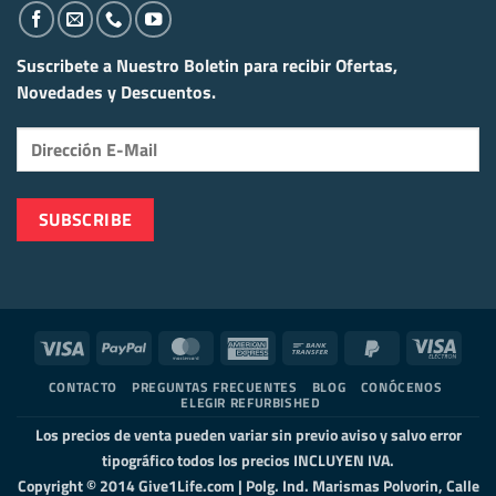
Suscribete a Nuestro Boletin para recibir
Ofertas,
Novedades y Descuentos.
Visa
PayPal
MasterCard
American
Bank
PayPal
Visa
Express
Transfer
2
Elect
CONTACTO
PREGUNTAS FRECUENTES
BLOG
CONÓCENOS
ELEGIR REFURBISHED
Los precios de venta pueden variar sin previo aviso y salvo error
tipográfico todos los precios INCLUYEN IVA.
Copyright © 2014 Give1Life.com | Polg. Ind. Marismas Polvorin, Calle