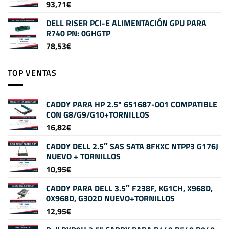
93,71
€
DELL RISER PCI-E ALIMENTACIÓN GPU PARA
R740 PN: 0GHGTP
78,53
€
TOP VENTAS
CADDY PARA HP 2.5" 651687-001 COMPATIBLE
CON G8/G9/G10+TORNILLOS
16,82
€
CADDY DELL 2.5″ SAS SATA 8FKXC NTPP3 G176J
NUEVO + TORNILLOS
10,95
€
CADDY PARA DELL 3.5″ F238F, KG1CH, X968D,
0X968D, G302D NUEVO+TORNILLOS
12,95
€