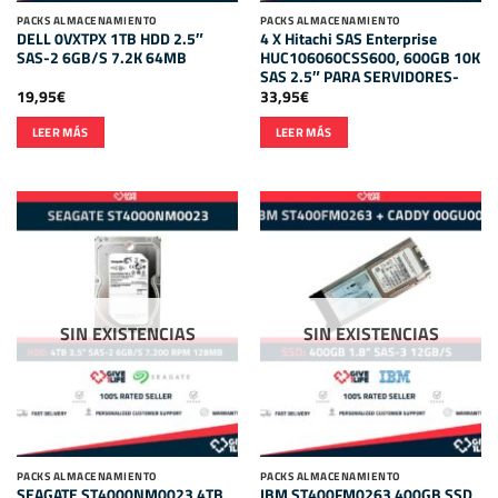
PACKS ALMACENAMIENTO
PACKS ALMACENAMIENTO
DELL 0VXTPX 1TB HDD 2.5″
4 X Hitachi SAS Enterprise
SAS-2 6GB/S 7.2K 64MB
HUC106060CSS600, 600GB 10K
SAS 2.5″ PARA SERVIDORES-
19,95
€
33,95
€
LEER MÁS
LEER MÁS
SIN EXISTENCIAS
SIN EXISTENCIAS
PACKS ALMACENAMIENTO
PACKS ALMACENAMIENTO
SEAGATE ST4000NM0023 4TB
IBM ST400FM0263 400GB SSD