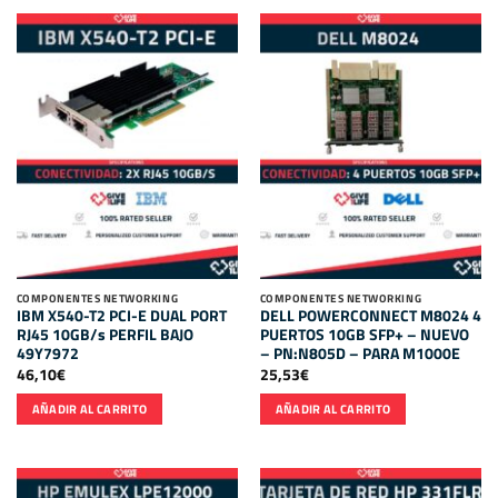
COMPONENTES NETWORKING
COMPONENTES NETWORKING
IBM X540-T2 PCI-E DUAL PORT
DELL POWERCONNECT M8024 4
RJ45 10GB/s PERFIL BAJO
PUERTOS 10GB SFP+ – NUEVO
49Y7972
– PN:N805D – PARA M1000E
46,10
€
25,53
€
AÑADIR AL CARRITO
AÑADIR AL CARRITO