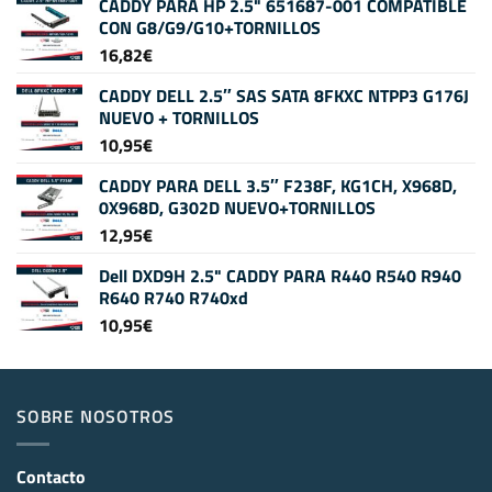
CADDY PARA HP 2.5" 651687-001 COMPATIBLE
CON G8/G9/G10+TORNILLOS
16,82
€
CADDY DELL 2.5″ SAS SATA 8FKXC NTPP3 G176J
NUEVO + TORNILLOS
10,95
€
CADDY PARA DELL 3.5″ F238F, KG1CH, X968D,
0X968D, G302D NUEVO+TORNILLOS
12,95
€
Dell DXD9H 2.5" CADDY PARA R440 R540 R940
R640 R740 R740xd
10,95
€
SOBRE NOSOTROS
Contacto