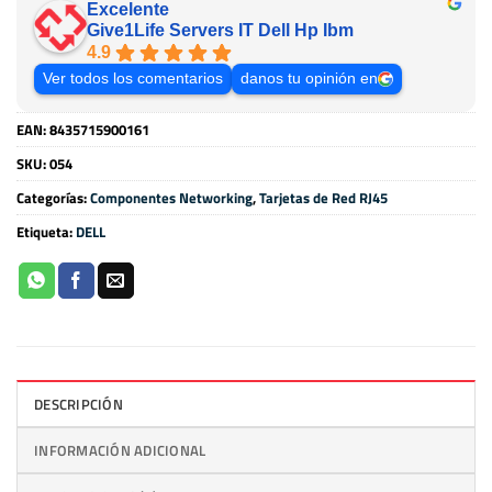
Excelente
Give1Life Servers IT Dell Hp Ibm
4.9
Ver todos los comentarios
danos tu opinión en
EAN:
8435715900161
SKU:
054
Categorías:
Componentes Networking
,
Tarjetas de Red RJ45
Etiqueta:
DELL
DESCRIPCIÓN
INFORMACIÓN ADICIONAL