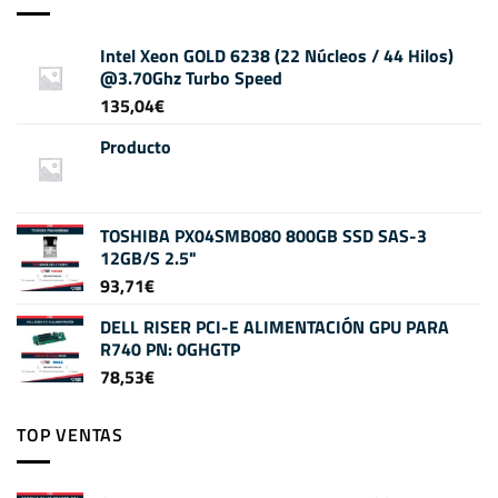
Intel Xeon GOLD 6238 (22 Núcleos / 44 Hilos)
@3.70Ghz Turbo Speed
135,04
€
Producto
TOSHIBA PX04SMB080 800GB SSD SAS-3
12GB/S 2.5"
93,71
€
DELL RISER PCI-E ALIMENTACIÓN GPU PARA
R740 PN: 0GHGTP
78,53
€
TOP VENTAS