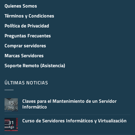
Quienes Somos
Términos y Condiciones
Política de Privacidad
Preguntas Frecuentes
Comprar servidores
Marcas Servidores
Soporte Remoto (Asistencia)
ÚLTIMAS NOTICIAS
Claves para el Mantenimiento de un Servidor
15
Informático
Sep
No
hay
Curso de Servidores Informáticos y Virtualización
comentarios
31
en
Ago
No
Claves
hay
para
comentarios