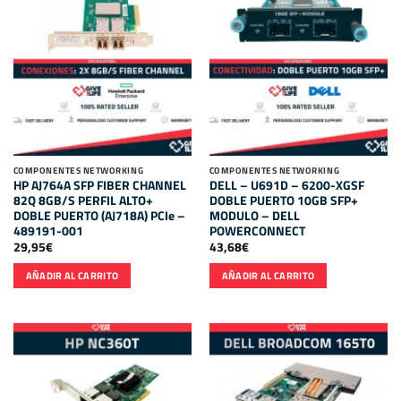
COMPONENTES NETWORKING
COMPONENTES NETWORKING
HP AJ764A SFP FIBER CHANNEL
DELL – U691D – 6200-XGSF
82Q 8GB/S PERFIL ALTO+
DOBLE PUERTO 10GB SFP+
DOBLE PUERTO (AJ718A) PCIe –
MODULO – DELL
489191-001
POWERCONNECT
29,95
€
43,68
€
AÑADIR AL CARRITO
AÑADIR AL CARRITO