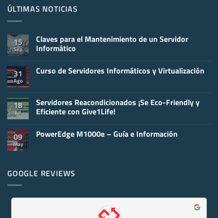
ÚLTIMAS NOTICIAS
Claves para el Mantenimiento de un Servidor
15
Informático
Sep
No
hay
Curso de Servidores Informáticos y Virtualización
comentarios
31
en
Ago
No
Claves
hay
para
comentarios
el
en
Servidores Reacondicionados ¡Se Eco-Friendly y
Mantenimiento
18
Curso
de
Eficiente con Give1Life!
Jul
de
un
Servidores
Servidor
No
Informáticos
Informático
hay
y
PowerEdge M1000e – Guía e Información
comentarios
09
Virtualización
en
May
No
Servidores
hay
Reacondicionados
comentarios
¡Se
en
Eco-
PowerEdge
GOOGLE REVIEWS
Friendly
M1000e
y
–
Eficiente
Guía
con
e
Give1Life!
Información