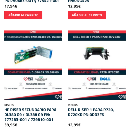
PN:750685-001 y 775421-001
PN:0NG4V5
17,94
€
12,95
€
AÑADIR AL CARRITO
AÑADIR AL CARRITO
RISERS
RISERS
HP RISER SECUNDARIO PARA
DELL RISER 1 PARA R720,
DL380 G9 / DL388 G9 PN:
R720XD PN:0DD3F6
777283-001 / 729810-001
39,95
€
12,95
€