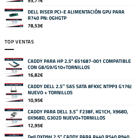
93,71
€
DELL RISER PCI-E ALIMENTACIÓN GPU PARA
R740 PN: 0GHGTP
78,53
€
TOP VENTAS
CADDY PARA HP 2.5" 651687-001 COMPATIBLE
CON G8/G9/G10+TORNILLOS
16,82
€
CADDY DELL 2.5″ SAS SATA 8FKXC NTPP3 G176J
NUEVO + TORNILLOS
10,95
€
CADDY PARA DELL 3.5″ F238F, KG1CH, X968D,
0X968D, G302D NUEVO+TORNILLOS
12,95
€
Dell DXD9H 2.5" CADDY PARA R440 R540 R940