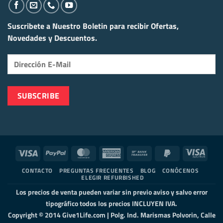
Suscribete a Nuestro Boletin para recibir
Ofertas,
Novedades y Descuentos.
Visa
PayPal
MasterCard
American
Bank
PayPal
Visa
Express
Transfer
2
Elect
CONTACTO
PREGUNTAS FRECUENTES
BLOG
CONÓCENOS
ELEGIR REFURBISHED
Los precios de venta pueden variar sin previo aviso y salvo error
tipográfico todos los precios INCLUYEN IVA.
Copyright © 2014 Give1Life.com | Polg. Ind. Marismas Polvorin, Calle