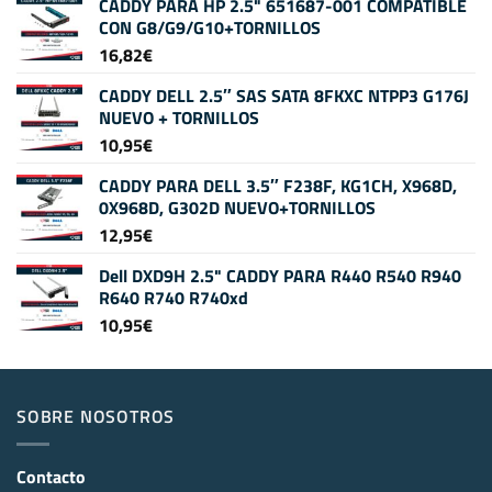
CADDY PARA HP 2.5" 651687-001 COMPATIBLE
CON G8/G9/G10+TORNILLOS
16,82
€
CADDY DELL 2.5″ SAS SATA 8FKXC NTPP3 G176J
NUEVO + TORNILLOS
10,95
€
CADDY PARA DELL 3.5″ F238F, KG1CH, X968D,
0X968D, G302D NUEVO+TORNILLOS
12,95
€
Dell DXD9H 2.5" CADDY PARA R440 R540 R940
R640 R740 R740xd
10,95
€
SOBRE NOSOTROS
Contacto