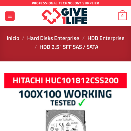
Saltar
PROFESSIONAL TECHNOLOGY SUPPLIER
al
0
contenido
Inicio
/
Hard Disks Enterprise
/
HDD Enterprise
/
HDD 2.5" SFF SAS / SATA