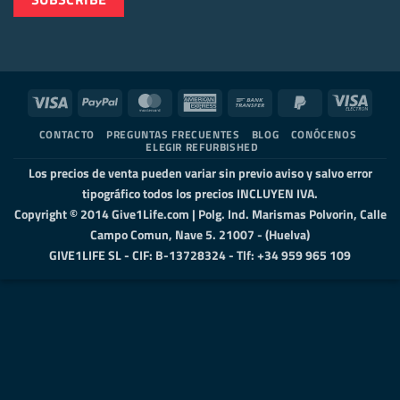
Visa
PayPal
MasterCard
American
Bank
PayPal
Visa
Express
Transfer
2
Elect
CONTACTO
PREGUNTAS FRECUENTES
BLOG
CONÓCENOS
ELEGIR REFURBISHED
Los precios de venta pueden variar sin previo aviso y salvo error
tipográfico todos los precios INCLUYEN IVA.
Copyright © 2014 Give1Life.com | Polg. Ind. Marismas Polvorin, Calle
Campo Comun, Nave 5. 21007 - (Huelva)
GIVE1LIFE SL - CIF: B-13728324 - Tlf: +34 959 965 109