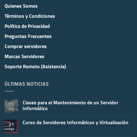
Quienes Somos
Términos y Condiciones
Política de Privacidad
Preguntas Frecuentes
Comprar servidores
Marcas Servidores
Soporte Remoto (Asistencia)
ÚLTIMAS NOTICIAS
Claves para el Mantenimiento de un Servidor
15
Informático
Sep
No
hay
Curso de Servidores Informáticos y Virtualización
comentarios
31
en
Ago
No
Claves
hay
para
comentarios