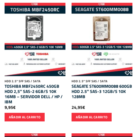
HDD 2.5" SFF SAS / SATA
HDD 2.5" SFF SAS / SATA
TOSHIBA MBF2450RC 450GB
SEAGATE ST600MM0088 600GB
HDD 2,5″ SAS-2 6GB/S 10K
HDD 2.5″ SAS-3 12GB/S 10K
16MB – SERVIDOR DELL / HP /
128MB
IBM
9,95
€
24,95
€
AÑADIR AL CARRITO
AÑADIR AL CARRITO