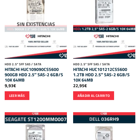
SIN EXISTENCIAS
HDD 2.5" SFF SAS / SATA
HDD 2.5" SFF SAS / SATA
HITACHI HUC109090CSS600
HITACHI HUC101212CSS600
900GB HDD 2.5″ SAS-2 6GB/S
1.2TB HDD 2.5″ SAS-2 6GB/S
10K 64MB
10K 64MB
9,93
€
22,95
€
LEER MÁS
AÑADIR AL CARRITO