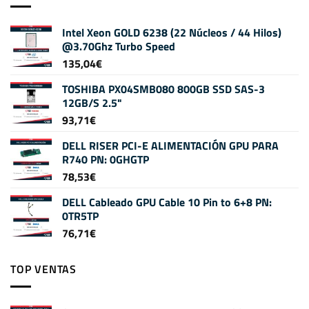
Intel Xeon GOLD 6238 (22 Núcleos / 44 Hilos)
@3.70Ghz Turbo Speed
135,04
€
TOSHIBA PX04SMB080 800GB SSD SAS-3
12GB/S 2.5"
93,71
€
DELL RISER PCI-E ALIMENTACIÓN GPU PARA
R740 PN: 0GHGTP
78,53
€
DELL Cableado GPU Cable 10 Pin to 6+8 PN:
0TR5TP
76,71
€
TOP VENTAS