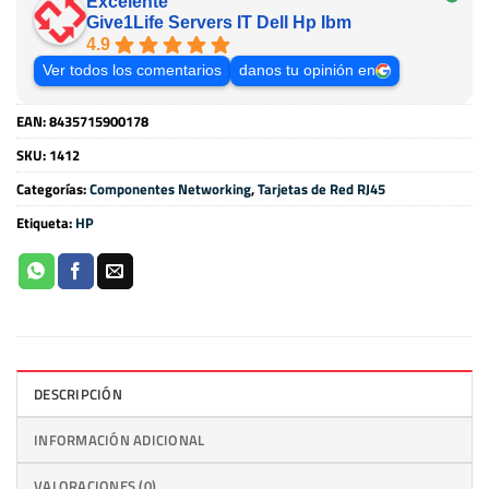
Excelente
Give1Life Servers IT Dell Hp Ibm
4.9
Ver todos los comentarios
danos tu opinión en
EAN:
8435715900178
SKU:
1412
Categorías:
Componentes Networking
,
Tarjetas de Red RJ45
Etiqueta:
HP
DESCRIPCIÓN
INFORMACIÓN ADICIONAL
VALORACIONES (0)