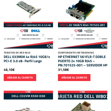
TARJETAS DE RED RJ45
COMPONENTES NETWORKING
DELL 033M0K 4x RJ45 10GB/s
HP ETHERNET 561FLR-T DOBLE
PCI-E 3.0 x8- Perfil Largo
PUERTO 2x 10GB RJ45 –
PN:701525-001 – SERVIDOR HP
46,10
€
31,58
€
AÑADIR AL CARRITO
AÑADIR AL CARRITO