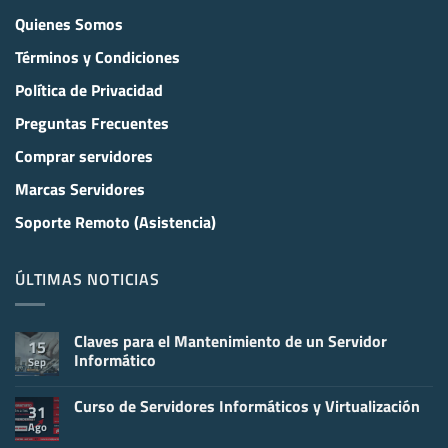
Quienes Somos
Términos y Condiciones
Política de Privacidad
Preguntas Frecuentes
Comprar servidores
Marcas Servidores
Soporte Remoto (Asistencia)
ÚLTIMAS NOTICIAS
Claves para el Mantenimiento de un Servidor
15
Informático
Sep
No
hay
Curso de Servidores Informáticos y Virtualización
comentarios
31
en
Ago
No
Claves
hay
para