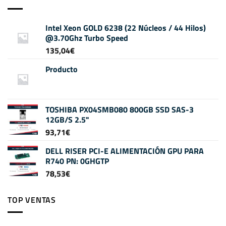
Intel Xeon GOLD 6238 (22 Núcleos / 44 Hilos)
@3.70Ghz Turbo Speed
135,04
€
Producto
TOSHIBA PX04SMB080 800GB SSD SAS-3
12GB/S 2.5"
93,71
€
DELL RISER PCI-E ALIMENTACIÓN GPU PARA
R740 PN: 0GHGTP
78,53
€
TOP VENTAS