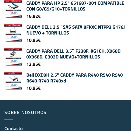
CADDY PARA HP 2.5" 651687-001 COMPATIBLE
CON G8/G9/G10+TORNILLOS
16,82
€
CADDY DELL 2.5″ SAS SATA 8FKXC NTPP3 G176J
NUEVO + TORNILLOS
10,95
€
CADDY PARA DELL 3.5″ F238F, KG1CH, X968D,
0X968D, G302D NUEVO+TORNILLOS
12,95
€
Dell DXD9H 2.5" CADDY PARA R440 R540 R940
R640 R740 R740xd
10,95
€
SOBRE NOSOTROS
Contacto