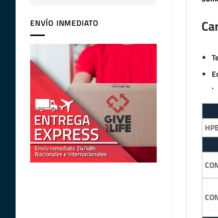
Car
ENVÍO INMEDIATO
T
E
.
HP
COM
CON