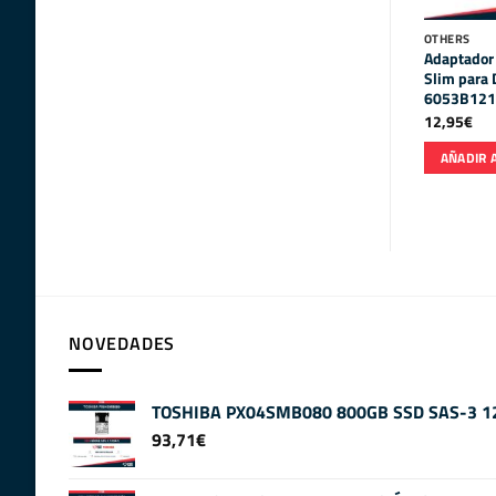
OTHERS
Adaptador 
Slim para
6053B121
12,95
€
AÑADIR 
NOVEDADES
TOSHIBA PX04SMB080 800GB SSD SAS-3 12
93,71
€