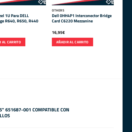
OTHERS
zel 1U Para DELL
Dell 0HH4P1 Interconector Bridge
ge R640, R650, R440
Card C6220 Mezzanine
16,95
€
 AL CARRITO
AÑADIR AL CARRITO
.5" 651687-001 COMPATIBLE CON
LLOS