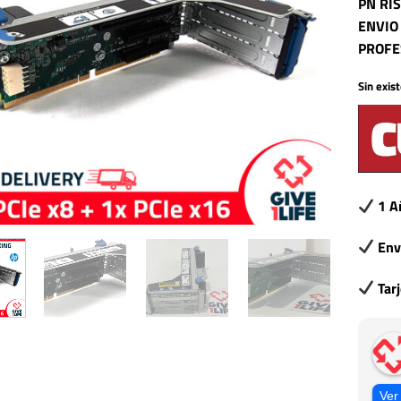
PN RI
ENVIO
PROFE
Sin exis
1 A
Env
Tar
Ver