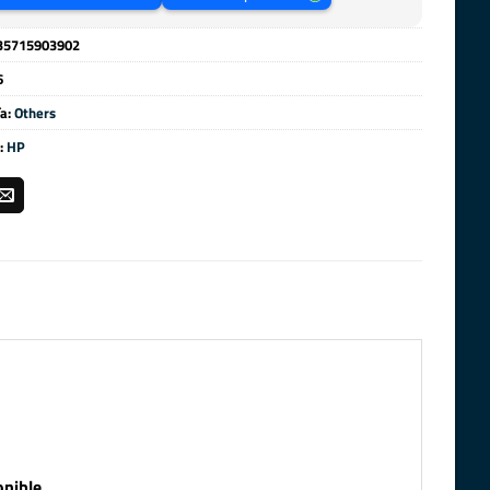
35715903902
6
ía:
Others
:
HP
nible.