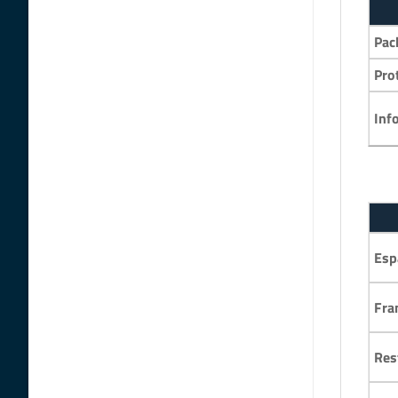
Pac
Pro
Inf
Esp
Fra
Res