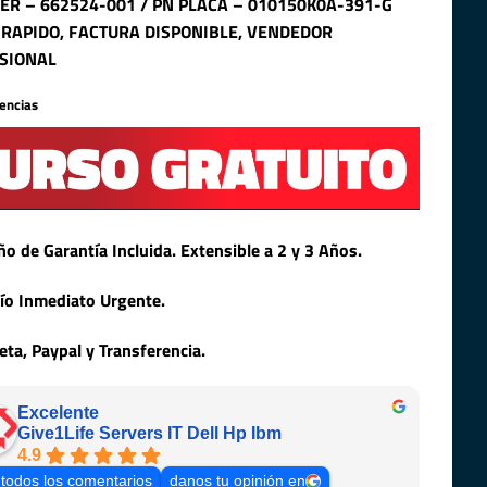
SER – 662524-001 / PN PLACA – 010150K0A-391-G
 RAPIDO, FACTURA DISPONIBLE, VENDEDOR
SIONAL
tencias
ño de Garantía Incluida. Extensible a 2 y 3 Años.
ío Inmediato Urgente.
jeta, Paypal y Transferencia.
Excelente
Give1Life Servers IT Dell Hp Ibm
4.9
 todos los comentarios
danos tu opinión en