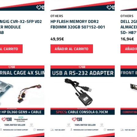
OTHERS
OTHERS
NGIG CVR-X2-SFP V02
HP FLASH MEMORY DDR2
DELL 2G
ER MODULE
FBDIMM 320GB 507152-001
ALMACEN
AB
SD- H87
49,95
€
16,94
€
AL CARRITO
AÑADIR AL CARRITO
AÑADIR