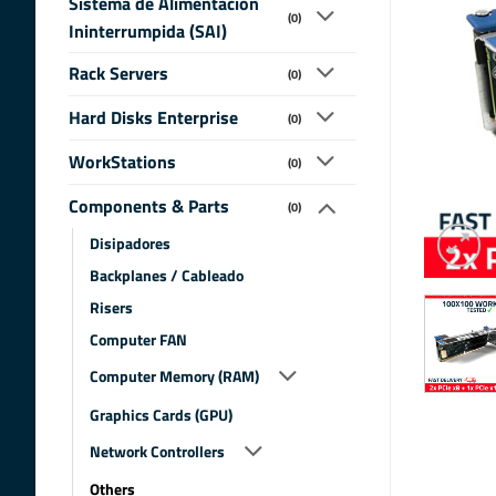
Sistema de Alimentacion
(0)
Ininterrumpida (SAI)
Rack Servers
(0)
Hard Disks Enterprise
(0)
WorkStations
(0)
Components & Parts
(0)
Disipadores
Backplanes / Cableado
Risers
Computer FAN
Computer Memory (RAM)
Graphics Cards (GPU)
Network Controllers
Others