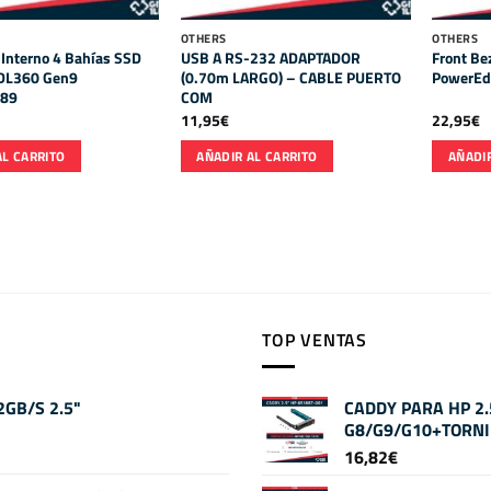
OTHERS
OTHERS
Interno 4 Bahías SSD
USB A RS-232 ADAPTADOR
Front Be
 DL360 Gen9
(0.70m LARGO) – CABLE PUERTO
PowerEd
89
COM
11,95
€
22,95
€
AL CARRITO
AÑADIR AL CARRITO
AÑADIR
TOP VENTAS
GB/S 2.5"
CADDY PARA HP 2
G8/G9/G10+TORNI
16,82
€