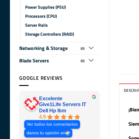
Power Supplies (PSU)
Processors (CPU)
Server Rails
Storage Controllers (RAID)
Networking & Storage
(0)
Blade Servers
(0)
GOOGLE REVIEWS
DESCRI
Excelente
Give1Life Servers IT
¡Bie
Dell Hp Ibm
4.9
Siem
Ver todos los comentarios
danos tu opinión en
Somo