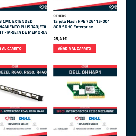
OTHERS
B CMC EXTENDED
Tarjeta Flash HPE 726115-001
AMIENTO PLUS TARJETA
8GB SDHC Enterprise
1T -TARJETA DE MEMORIA
25,41
€
 AL CARRITO
AÑADIR AL CARRITO