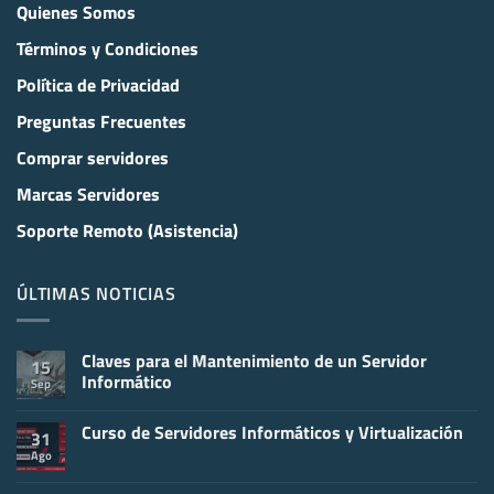
Quienes Somos
Términos y Condiciones
Política de Privacidad
Preguntas Frecuentes
Comprar servidores
Marcas Servidores
Soporte Remoto (Asistencia)
ÚLTIMAS NOTICIAS
Claves para el Mantenimiento de un Servidor
15
Informático
Sep
No
hay
Curso de Servidores Informáticos y Virtualización
comentarios
31
en
Ago
No
Claves
hay
para
comentarios
el