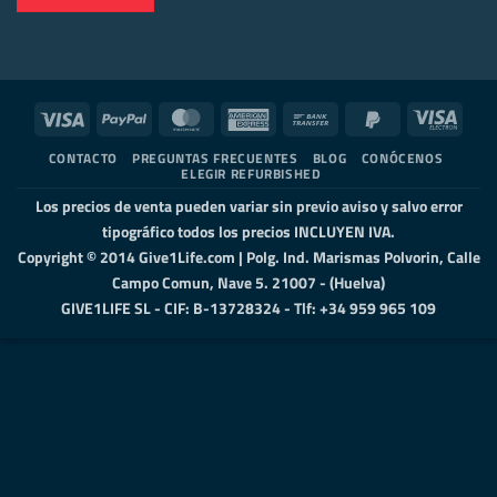
Visa
PayPal
MasterCard
American
Bank
PayPal
Visa
Express
Transfer
2
Elect
CONTACTO
PREGUNTAS FRECUENTES
BLOG
CONÓCENOS
ELEGIR REFURBISHED
Los precios de venta pueden variar sin previo aviso y salvo error
tipográfico todos los precios INCLUYEN IVA.
Copyright © 2014 Give1Life.com | Polg. Ind. Marismas Polvorin, Calle
Campo Comun, Nave 5. 21007 - (Huelva)
GIVE1LIFE SL - CIF: B-13728324 - Tlf: +34 959 965 109