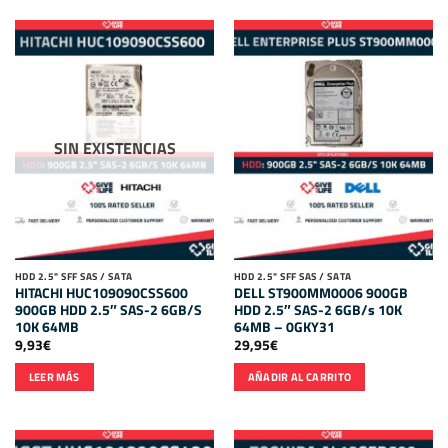
SIN EXISTENCIAS
HDD 2.5" SFF SAS / SATA
HDD 2.5" SFF SAS / SATA
HITACHI HUC109090CSS600
DELL ST900MM0006 900GB
900GB HDD 2.5″ SAS-2 6GB/S
HDD 2.5″ SAS-2 6GB/s 10K
10K 64MB
64MB – 0GKY31
9,93
€
29,95
€
LEER MÁS
AÑADIR AL CARRITO