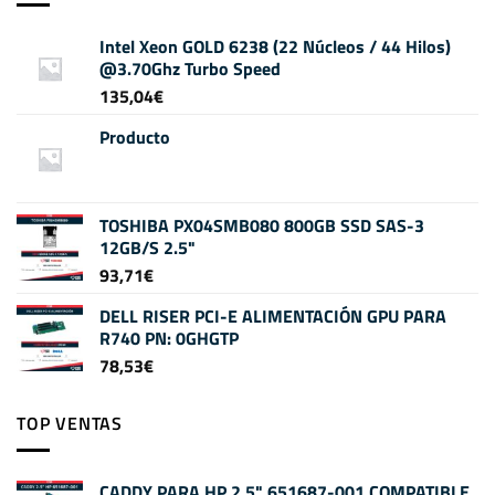
Intel Xeon GOLD 6238 (22 Núcleos / 44 Hilos)
@3.70Ghz Turbo Speed
135,04
€
Producto
TOSHIBA PX04SMB080 800GB SSD SAS-3
12GB/S 2.5"
93,71
€
DELL RISER PCI-E ALIMENTACIÓN GPU PARA
R740 PN: 0GHGTP
78,53
€
TOP VENTAS
CADDY PARA HP 2.5" 651687-001 COMPATIBLE