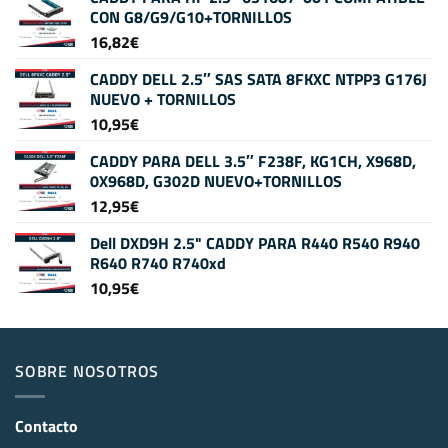
CON G8/G9/G10+TORNILLOS
16,82
€
CADDY DELL 2.5″ SAS SATA 8FKXC NTPP3 G176J
NUEVO + TORNILLOS
10,95
€
CADDY PARA DELL 3.5″ F238F, KG1CH, X968D,
0X968D, G302D NUEVO+TORNILLOS
12,95
€
Dell DXD9H 2.5" CADDY PARA R440 R540 R940
R640 R740 R740xd
10,95
€
SOBRE NOSOTROS
Contacto