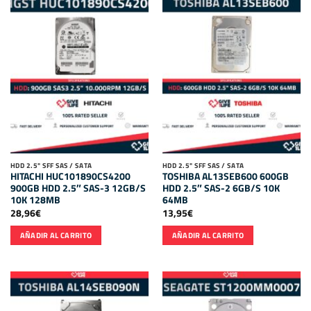
HDD 2.5" SFF SAS / SATA
HDD 2.5" SFF SAS / SATA
HITACHI HUC101890CS4200
TOSHIBA AL13SEB600 600GB
900GB HDD 2.5″ SAS-3 12GB/S
HDD 2.5″ SAS-2 6GB/S 10K
10K 128MB
64MB
28,96
€
13,95
€
AÑADIR AL CARRITO
AÑADIR AL CARRITO