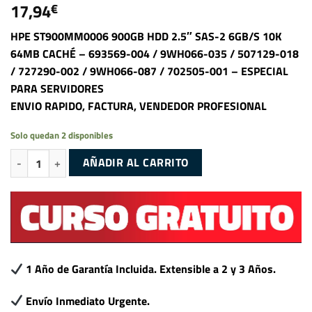
17,94
€
HPE ST900MM0006 900GB HDD 2.5″ SAS-2 6GB/S 10K
64MB CACHÉ – 693569-004 / 9WH066-035 / 507129-018
/ 727290-002 / 9WH066-087 / 702505-001 – ESPECIAL
PARA SERVIDORES
ENVIO RAPIDO, FACTURA, VENDEDOR PROFESIONAL
Solo quedan 2 disponibles
HPE ST900MM0006 900GB HDD 2.5" SAS-2 6GB/S 10K 64MB - 693569
AÑADIR AL CARRITO
1 Año de Garantía Incluida. Extensible a 2 y 3 Años.
Envío Inmediato Urgente.