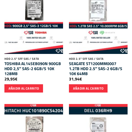
HDD 2.5" SFF SAS / SATA
HDD 2.5" SFF SAS / SATA
TOSHIBA AL14SEB090N 900GB
SEAGATE ST1200MM0007
HDD 2,5″ SAS-2 6GB/S 10K
1.2TB HDD 2.5″ SAS-2 6GB/S
128MB
10K 64MB
29,95
€
31,94
€
AÑADIR AL CARRITO
AÑADIR AL CARRITO