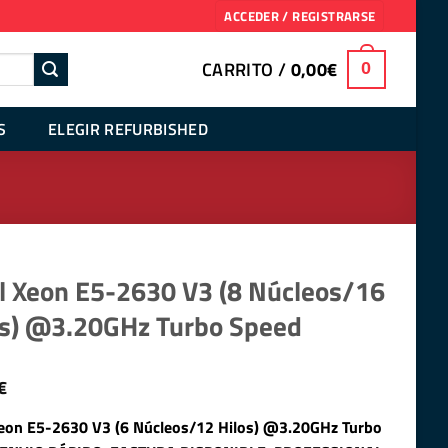
ACCEDER / REGISTRARSE
CARRITO /
0,00
€
0
S
ELEGIR REFURBISHED
el Xeon E5-2630 V3 (8 Núcleos/16
os) @3.20GHz Turbo Speed
€
Xeon E5-2630 V3 (6 Núcleos/12 Hilos) @3.20GHz Turbo