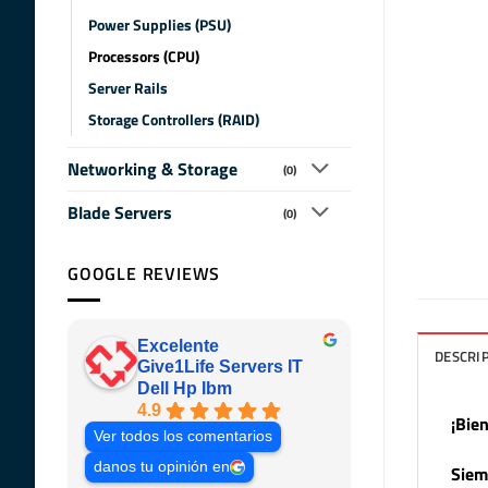
Power Supplies (PSU)
Processors (CPU)
Server Rails
Storage Controllers (RAID)
Networking & Storage
(0)
Blade Servers
(0)
GOOGLE REVIEWS
Excelente
DESCRI
Give1Life Servers IT
Dell Hp Ibm
4.9
¡Bie
Ver todos los comentarios
danos tu opinión en
Siem