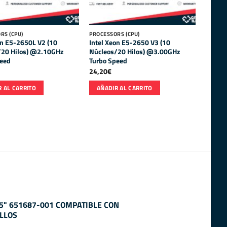
RS (CPU)
PROCESSORS (CPU)
on E5-2650L V2 (10
Intel Xeon E5-2650 V3 (10
/20 Hilos) @2.10GHz
Núcleos/20 Hilos) @3.00GHz
peed
Turbo Speed
24,20
€
 AL CARRITO
AÑADIR AL CARRITO
.5" 651687-001 COMPATIBLE CON
LLOS