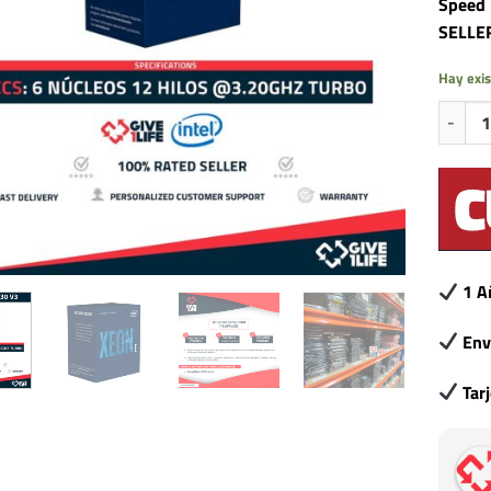
Speed
SELLE
Hay exis
Intel X
1 A
Env
Tar