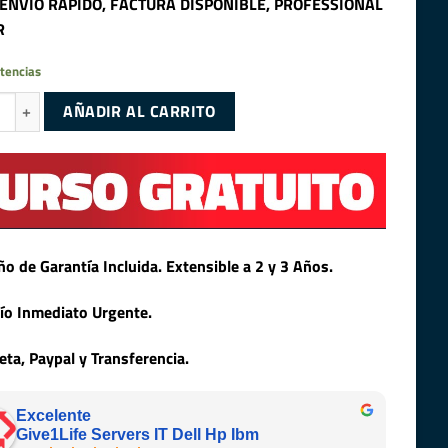
 ENVIO RÁPIDO, FACTURA DISPONIBLE, PROFESSIONAL
R
tencias
eon E5-2630 V3 (8 Núcleos/16 Hilos) @3.20GHz Turbo Speed cantidad
AÑADIR AL CARRITO
ño de Garantía Incluida. Extensible a 2 y 3 Años.
ío Inmediato Urgente.
jeta, Paypal y Transferencia.
Excelente
Give1Life Servers IT Dell Hp Ibm