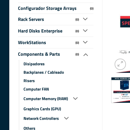
Configurador Storage Arrays
(0)
Rack Servers
(0)
Hard Disks Enterprise
(0)
WorkStations
(0)
Components & Parts
(0)
Disipadores
Backplanes / Cableado
Risers
Computer FAN
Computer Memory (RAM)
Graphics Cards (GPU)
Network Controllers
Others