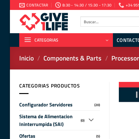
Saltar
CONTACTAR
8:30 - 14:30 / 15:30 - 17:30
+34 95
al
contenido
Buscar
por:
CONTACT
CATEGORIAS
Inicio
/
Components & Parts
/
Processor
CATEGORIAS PRODUCTOS
Configurador Servidores
(20)
Sistema de Alimentacion
(0)
Ininterrumpida (SAI)
Ofertas
(5)