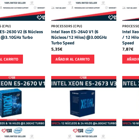
 (CPU)
PROCESSORS (CPU)
PROCESSO
 E5-2630 V2 (6 Núcleos
Intel Xeon E5-2640 V1 (6
Intel Xe
s) @3.10GHz Turbo
Núcleos/12 Hilos) @3.00GHz
/ 12 Hil
Turbo Speed
Speed
5,35
€
7,87
€
AL CARRITO
AÑADIR AL CARRITO
AÑADIR