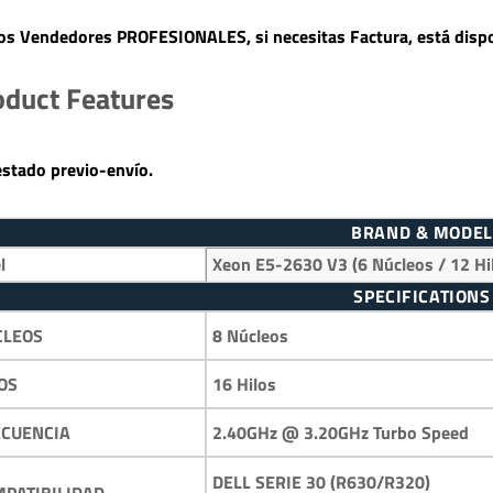
s Vendedores PROFESIONALES, si necesitas Factura, está dispo
oduct Features
estado previo-envío.
BRAND & MODEL
l
Xeon E5-2630 V3 (6 Núcleos / 12 H
SPECIFICATIONS
8 Núcleos
CLEOS
16 Hilos
OS
2.40GHz @ 3.20GHz Turbo Speed
ECUENCIA
DELL SERIE 30 (R630/R320)
PATIBILIDAD