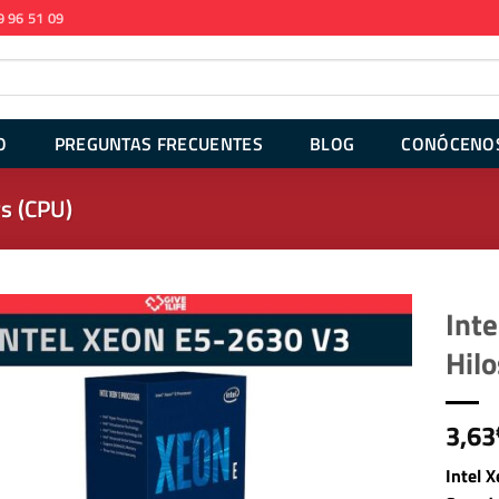
9 96 51 09
O
PREGUNTAS FRECUENTES
BLOG
CONÓCENO
s (CPU)
Int
Hil
3,63
Intel 