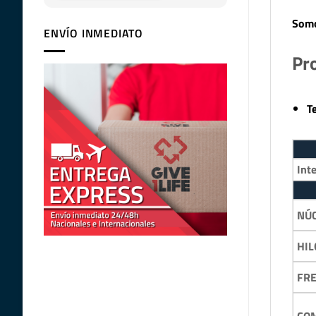
Somo
ENVÍO INMEDIATO
Pr
T
Inte
NÚ
HIL
FR
COM