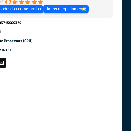
4.9
 todos los comentarios
danos tu opinión en
35715909379
1
ía:
Processors (CPU)
:
INTEL