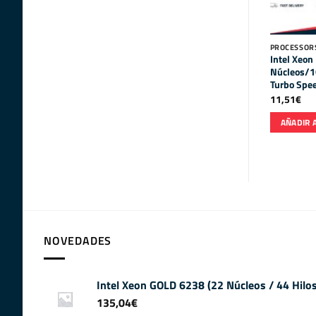
PROCESSORS
Intel Xeon
Núcleos/1
Turbo Spe
11,51
€
AÑADIR 
NOVEDADES
Intel Xeon GOLD 6238 (22 Núcleos / 44 Hil
135,04
€