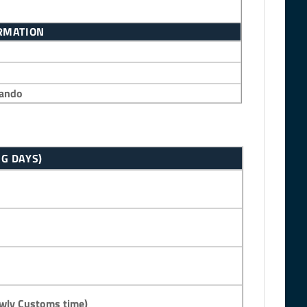
ORMATION
nando
G DAYS)
wly Customs time)