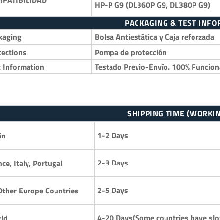
HP-P G9 (DL360P G9, DL380P G9)
PACKAGING & TEST INF
kaging
Bolsa Antiestática y Caja reforzada
tections
Pompa de protección
t Information
Testado Previo-Envío. 100% Funcio
SHIPPING TIME (WORKIN
1-2 Days
in
2-3 Days
ce, Italy, Portugal
2-5 Days
 Other Europe Countries
4-20 Days(Some countries have slo
ld