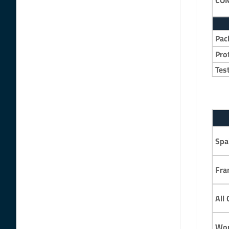
Pac
Pro
Tes
Spa
Fran
All
Wor