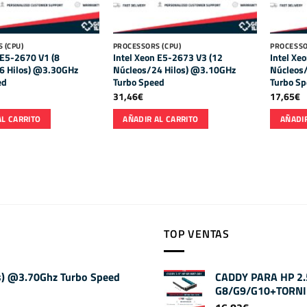
 (CPU)
PROCESSORS (CPU)
PROCESSO
 E5-2670 V1 (8
Intel Xeon E5-2673 V3 (12
Intel Xe
6 Hilos) @3.30GHz
Núcleos/24 Hilos) @3.10GHz
Núcleos
ed
Turbo Speed
Turbo S
31,46
€
17,65
€
AL CARRITO
AÑADIR AL CARRITO
AÑADIR
TOP VENTAS
os) @3.70Ghz Turbo Speed
CADDY PARA HP 2
G8/G9/G10+TORNI