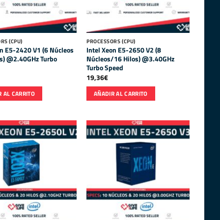
RS (CPU)
PROCESSORS (CPU)
on E5-2420 V1 (6 Núcleos
Intel Xeon E5-2650 V2 (8
os) @2.40GHz Turbo
Núcleos/16 Hilos) @3.40GHz
Turbo Speed
19,36
€
 AL CARRITO
AÑADIR AL CARRITO