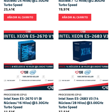
Núcleos/24 Hilos) @2.50GHz
Núcleos / 12 Hilos) @2.80GHz
Turbo Speed
Turbo Speed
25,41
€
19,97
€
AÑADIR AL CARRITO
AÑADIR AL CARRITO
PROCESSORS (CPU)
PROCESSORS (CPU)
Intel Xeon E5-2670 V1 (8
Intel Xeon E5-2683 V3 (14
Núcleos/16 Hilos) @3.30GHz
Núcleos/28 Hilos) @3.00GHz
Turbo Speed
Turbo Speed
11,51
€
37,51
€