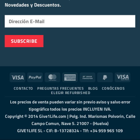
Novedades y Descuentos.
Visa
PayPal
MasterCard
American
Bank
PayPal
Visa
Express
Transfer
2
Elect
CONTACTO
PREGUNTAS FRECUENTES
BLOG
CONÓCENOS
ELEGIR REFURBISHED
Los precios de venta pueden variar sin previo aviso y salvo error
tipográfico todos los precios INCLUYEN IVA.
Copyright © 2014 Give1Life.com | Polg. Ind. Marismas Polvorin, Calle
Campo Comun, Nave 5. 21007 - (Huelva)
GIVE1LIFE SL - CIF: B-13728324 - Tlf: +34 959 965 109