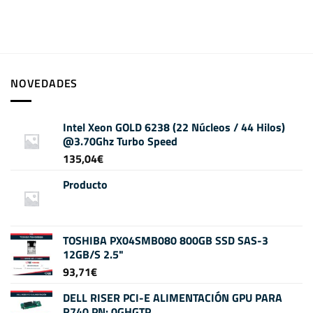
NOVEDADES
Intel Xeon GOLD 6238 (22 Núcleos / 44 Hilos)
@3.70Ghz Turbo Speed
135,04
€
Producto
TOSHIBA PX04SMB080 800GB SSD SAS-3
12GB/S 2.5"
93,71
€
DELL RISER PCI-E ALIMENTACIÓN GPU PARA
R740 PN: 0GHGTP