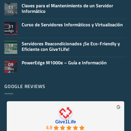
Claves para el Mantenimiento de un Servidor
15
Informático
Sep
No
hay
Curso de Servidores Informáticos y Virtualización
comentarios
31
en
Ago
No
Claves
hay
para
comentarios
el
en
Servidores Reacondicionados ¡Se Eco-Friendly y
Mantenimiento
18
Curso
de
Eficiente con Give1Life!
Jul
de
un
Servidores
Servidor
No
Informáticos
Informático
hay
y
PowerEdge M1000e – Guía e Información
comentarios
09
Virtualización
en
May
No
Servidores
hay
Reacondicionados
comentarios
¡Se
en
Eco-
PowerEdge
GOOGLE REVIEWS
Friendly
M1000e
y
–
Eficiente
Guía
con
e
Give1Life!
Información
Give1Life
4.9