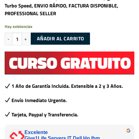
Turbo Speed, ENVIO RÁPIDO, FACTURA DISPONIBLE,
PROFESSIONAL SELLER
Hay existencias
Intel Xeon E5-2670 V3 (12 Núcleos/24 Hilos) @3.10GHz Turbo Speed c
AÑADIR AL CARRITO
1 Año de Garantía Incluida. Extensible a 2 y 3 Años.
Envío Inmediato Urgente.
Tarjeta, Paypal y Transferencia.
Excelente
Give1Life Servers IT Dell Hp Ibm