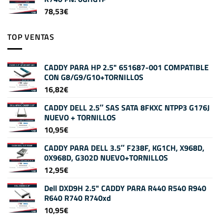
78,53
€
TOP VENTAS
CADDY PARA HP 2.5" 651687-001 COMPATIBLE
CON G8/G9/G10+TORNILLOS
16,82
€
CADDY DELL 2.5″ SAS SATA 8FKXC NTPP3 G176J
NUEVO + TORNILLOS
10,95
€
CADDY PARA DELL 3.5″ F238F, KG1CH, X968D,
0X968D, G302D NUEVO+TORNILLOS
12,95
€
Dell DXD9H 2.5" CADDY PARA R440 R540 R940
R640 R740 R740xd
10,95
€