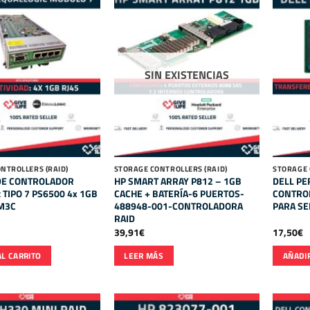
SIN EXISTENCIAS
NTROLLERS (RAID)
STORAGE CONTROLLERS (RAID)
STORAGE 
DE CONTROLADOR
HP SMART ARRAY P812 – 1GB
DELL PE
c TIPO 7 PS6500 4x 1GB
CACHE + BATERÍA-6 PUERTOS-
CONTROL
PM3C
488948-001-CONTROLADORA
PARA SE
RAID
39,91
€
17,50
€
AL CARRITO
LEER MÁS
AÑADIR