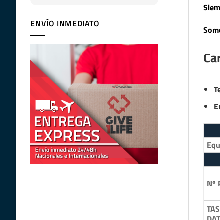
Siem
ENVÍO INMEDIATO
Somo
Car
T
E
Equ
Nº 
TAS
DA