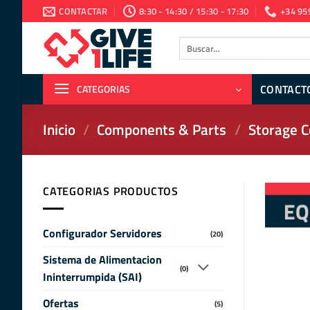
Saltar
CONTACTAR
8:30 - 14:30 / 15:30 - 17:30
+34 95
al
contenido
Buscar
por:
CONTACT
CATEGORIAS
Inicio
/
Components & Parts
/
Storage C
CATEGORIAS PRODUCTOS
Configurador Servidores
(20)
Sistema de Alimentacion
(0)
Ininterrumpida (SAI)
Ofertas
(5)