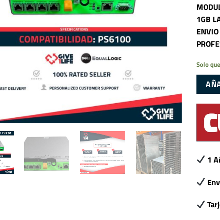
MODUL
1GB L
ENVIO
PROFE
Solo que
AÑA
1 A
Env
Tar