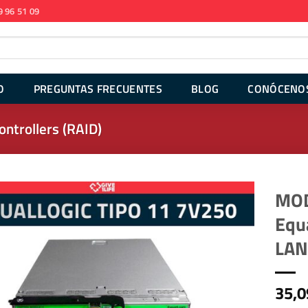
9 96 51 09
O
PREGUNTAS FRECUENTES
BLOG
CONÓCENO
ontrollers (RAID)
MOD
Equ
LAN
35,0