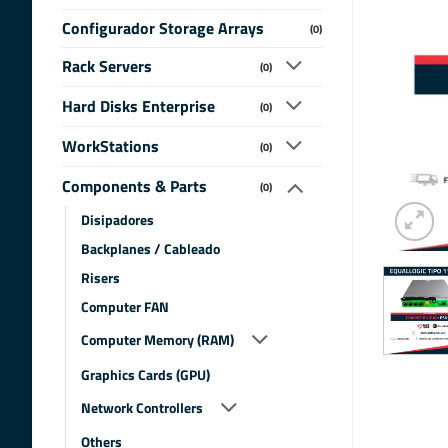
Configurador Storage Arrays
(0)
Rack Servers
(0)
Hard Disks Enterprise
(0)
WorkStations
(0)
Components & Parts
(0)
Disipadores
Backplanes / Cableado
Risers
Computer FAN
Computer Memory (RAM)
Graphics Cards (GPU)
Network Controllers
Others