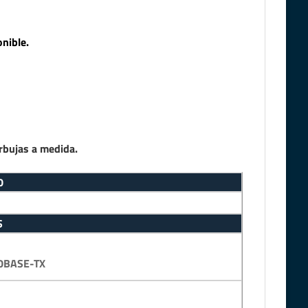
nible.
rbujas a medida.
0
S
0BASE-TX