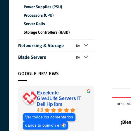
Power Supplies (PSU)
Processors (CPU)
Server Rails
Storage Controllers (RAID)
Networking & Storage
(0)
Blade Servers
(0)
GOOGLE REVIEWS
Excelente
Give1Life Servers IT
DESCRI
Dell Hp Ibm
4.9
Ver todos los comentarios
¡Bie
danos tu opinión en