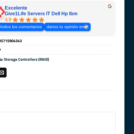
Excelente
Give1Life Servers IT Dell Hp Ibm
4.9
 todos los comentarios
danos tu opinión en
35715904343
7
ía:
Storage Controllers (RAID)