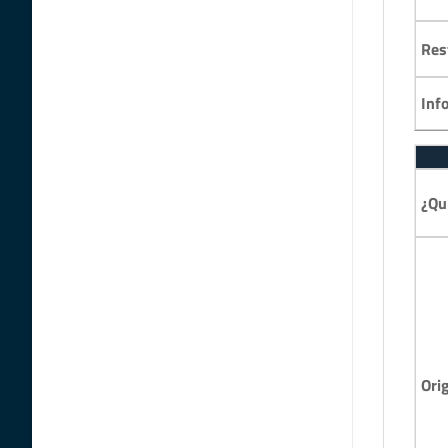
Res
Inf
¿Qu
Ori