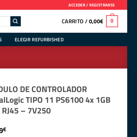
ACCEDER / REGISTRARSE
CARRITO /
0,00
€
0
S
ELEGIR REFURBISHED
ULO DE CONTROLADOR
alLogic TIPO 11 PS6100 4x 1GB
 RJ45 – 7V250
9
€