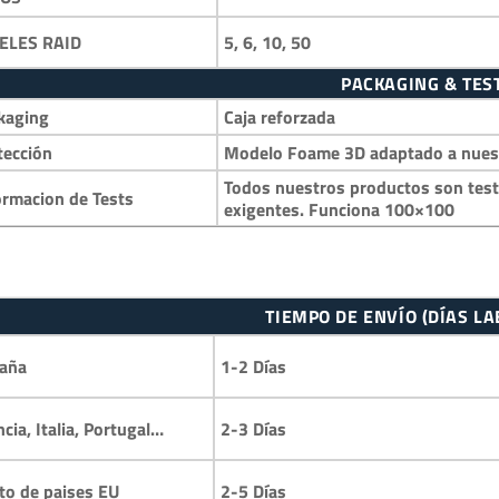
5, 6, 10, 50
ELES RAID
PACKAGING & TES
kaging
Caja reforzada
tección
Modelo Foame 3D adaptado a nuestr
Todos nuestros productos son test
ormacion de Tests
exigentes. Funciona 100×100
TIEMPO DE ENVÍO (DÍAS L
1-2 Días
aña
2-3 Días
ncia, Italia, Portugal…
2-5 Días
to de paises EU