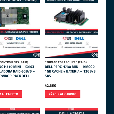
CONTROLLERS (RAID)
STORAGE CONTROLLERS (RAID)
RC H310 MINI – K09CJ –
DELL PERC H730 MINI – KMCCD –
ADORA RAID 6GB/S –
1GB CACHE + BATERIA – 12GB/S
RVIDOR RACK DELL
SAS
42,35
€
 AL CARRITO
AÑADIR AL CARRITO