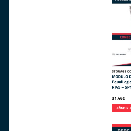
STORAGE CO
MODULO 
EqualLogi
RJ45 – 5
31,46
€
AÑADIR 