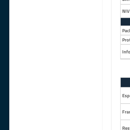
NIV
Pac
Pro
Inf
Esp
Fra
Res