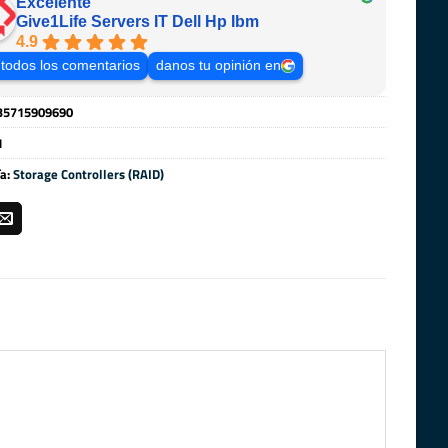
Excelente
Give1Life Servers IT Dell Hp Ibm
4.9
 todos los comentarios
danos tu opinión en
35715909690
1
ía:
Storage Controllers (RAID)