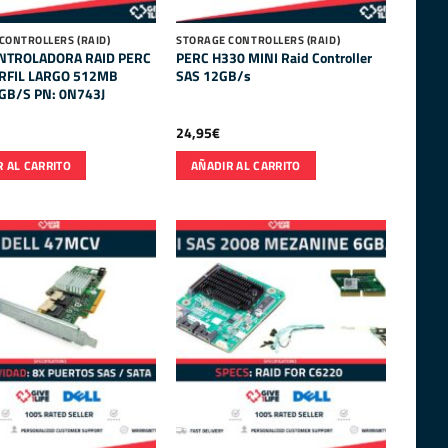
CONTROLLERS (RAID)
STORAGE CONTROLLERS (RAID)
NTROLADORA RAID PERC
PERC H330 MINI Raid Controller
RFIL LARGO 512MB
SAS 12GB/s
GB/S PN: 0N743J
24,95
€
 AL CARRITO
AÑADIR AL CARRITO