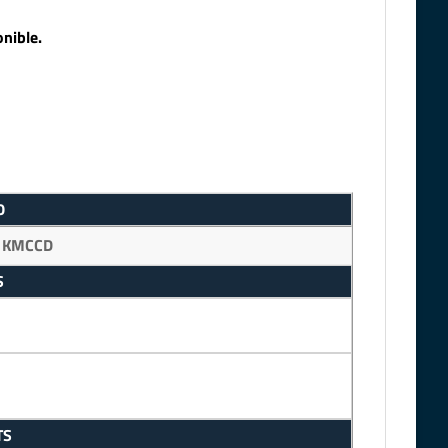
nible.
0
:
KMCCD
S
TS