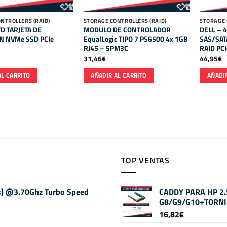
NTROLLERS (RAID)
STORAGE CONTROLLERS (RAID)
STORAGE 
D TARJETA DE
MODULO DE CONTROLADOR
DELL – 
N NVMe SSD PCIe
EqualLogic TIPO 7 PS6500 4x 1GB
SAS/SA
RJ45 – 5PM3C
RAID PCI
31,46
€
44,95
€
AL CARRITO
AÑADIR AL CARRITO
AÑADIR
TOP VENTAS
os) @3.70Ghz Turbo Speed
CADDY PARA HP 2
G8/G9/G10+TORNI
16,82
€