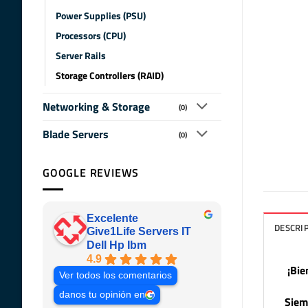
Power Supplies (PSU)
Processors (CPU)
Server Rails
Storage Controllers (RAID)
Networking & Storage
(0)
Blade Servers
(0)
GOOGLE REVIEWS
Excelente
DESCRI
Give1Life Servers IT
Dell Hp Ibm
4.9
¡Bie
Ver todos los comentarios
danos tu opinión en
Siem