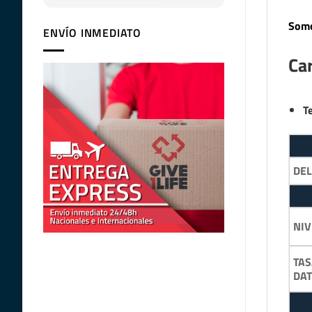
Somo
ENVÍO INMEDIATO
Car
T
DE
NIV
TAS
DA