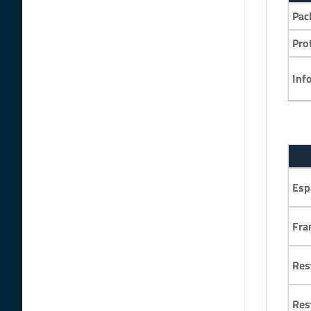
Pac
Pro
Inf
Esp
Fra
Res
Res