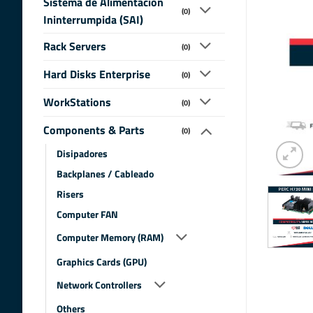
Sistema de Alimentacion
(0)
Ininterrumpida (SAI)
Rack Servers
(0)
Hard Disks Enterprise
(0)
WorkStations
(0)
Components & Parts
(0)
Disipadores
Backplanes / Cableado
Risers
Computer FAN
Computer Memory (RAM)
Graphics Cards (GPU)
Network Controllers
Others