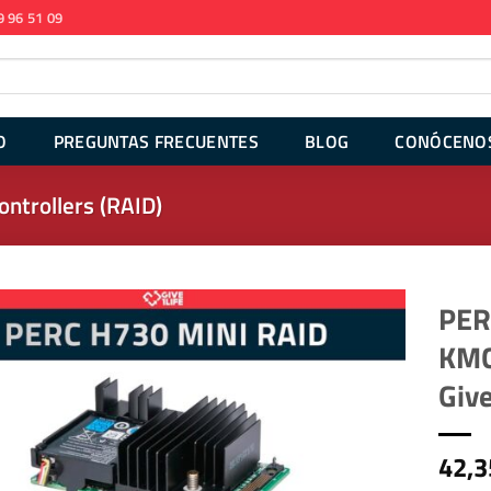
9 96 51 09
O
PREGUNTAS FRECUENTES
BLOG
CONÓCENO
ontrollers (RAID)
PER
KMC
Give
42,3