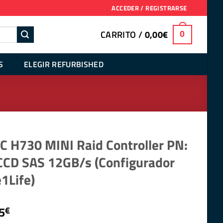
ACCEDER / REGISTRARSE
CARRITO /
0,00
€
0
S
ELEGIR REFURBISHED
C H730 MINI Raid Controller PN:
CD SAS 12GB/s (Configurador
1Life)
5
€