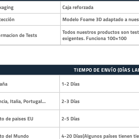
kaging
Caja reforzada
tección
Modelo Foame 3D adaptado a nuestr
Todos nuestros productos son test
ormacion de Tests
exigentes. Funciona 100×100
TIEMPO DE ENVÍO (DÍAS L
1-2 Días
aña
2-3 Días
ncia, Italia, Portugal…
2-5 Días
to de paises EU
4-20 Días(Algunos países tienen ti
to del Mundo