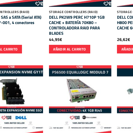
NTROLLERS (RAID)
STORAGE CONTROLLERS (RAID)
STORAGE 
 SAS a SATA (Serial ATA)
DELL PK2W9 PERC H710P 1GB
DELL CO
-001, 4 conectores
CACHE + BATERÍA 70K80 –
H800 PE
CONTROLADORA RAID PARA
CACHE 6
BLADES
44,95
€
26,62
€
AL CARRITO
AÑADIR AL CARRITO
AÑADIR