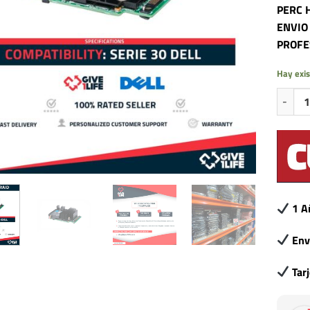
PERC H
ENVIO
PROFE
Hay exis
PERC H7
1 A
Env
Tar