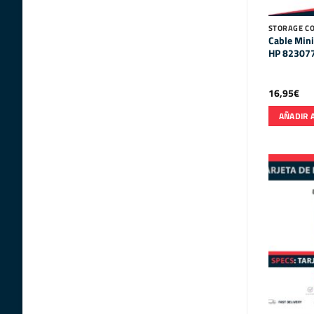
STORAGE CO
Cable Mini
HP 823077
16,95
€
AÑADIR 