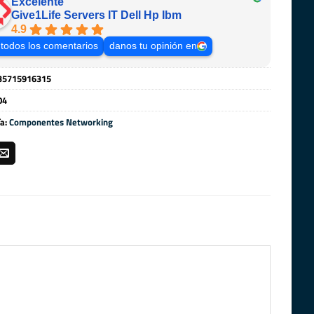
Excelente
Give1Life Servers IT Dell Hp Ibm
4.9
 todos los comentarios
danos tu opinión en
35715916315
04
ía:
Componentes Networking