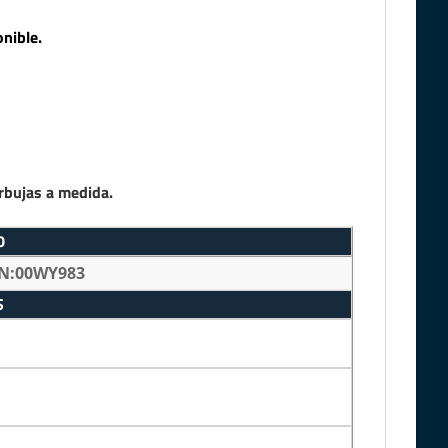
nible.
rbujas a medida.
0
N:00WY983
S