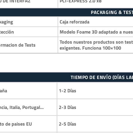
PCI-EXPRESS 2.0 x8
O DE INTERFAZ
PACKAGING & TES
kaging
Caja reforzada
tección
Modelo Foame 3D adaptado a nuestr
Todos nuestros productos son test
ormacion de Tests
exigentes. Funciona 100×100
TIEMPO DE ENVÍO (DÍAS L
1-2 Días
aña
2-3 Días
ncia, Italia, Portugal…
2-5 Días
to de paises EU