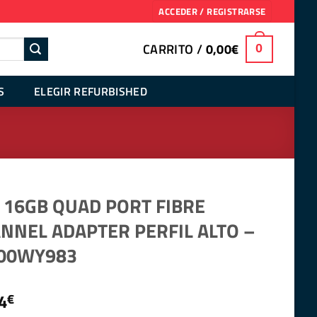
ACCEDER / REGISTRARSE
CARRITO /
0,00
€
0
S
ELEGIR REFURBISHED
 16GB QUAD PORT FIBRE
NNEL ADAPTER PERFIL ALTO –
00WY983
4
€