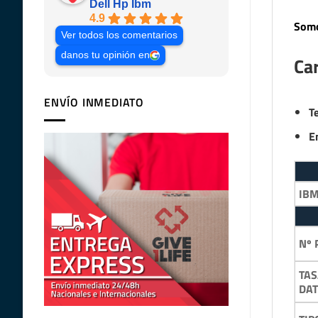
Dell Hp Ibm
4.9
Somo
Ver todos los comentarios
danos tu opinión en
Car
ENVÍO INMEDIATO
T
E
IB
Nº 
TAS
DA