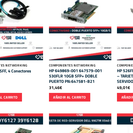
ES NETWORKING
COMPONENTES NETWORKING
COMPONE
HP 649869-001 647579-001
HP 526F
SFF, 4 Conectores
530FLR 10GB SFP+ DOBLE
– TARJE
PUERTO PN:647581-B21
SERVID
31,46
€
49,01
€
AL CARRITO
AÑADIR AL CARRITO
AÑADIR