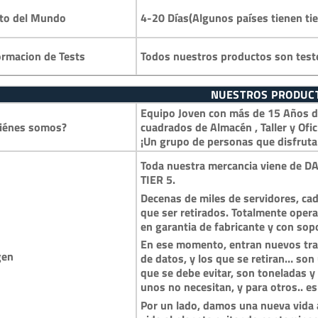
4-20 Días(Algunos países tienen ti
to del Mundo
Todos nuestros productos son test
ormacion de Tests
NUESTROS PRODUC
Equipo Joven con más de 15 Años de
iénes somos?
cuadrados de Almacén , Taller y Ofic
¡Un grupo de personas que disfruta
Toda nuestra mercancia viene de DA
TIER 5.
Decenas de miles de servidores, cad
que ser retirados. Totalmente opera
en garantia de fabricante y con so
En ese momento, entran nuevos trai
gen
de datos, y los que se retiran… so
que se debe evitar, son toneladas 
unos no necesitan, y para otros.. es
Por un lado, damos una nueva vida a