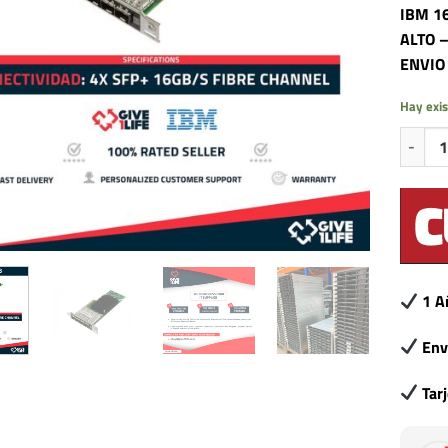
IBM 1
ALTO 
ENVIO
Hay exis
IBM 16
1 A
Env
Tar