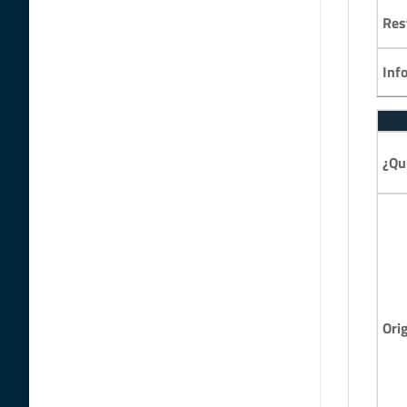
Res
Inf
¿Qu
Ori