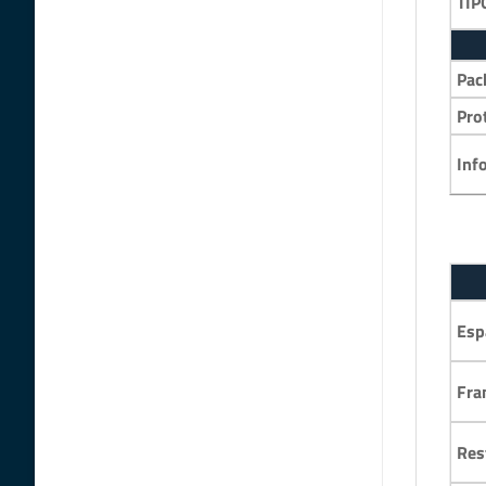
TIP
Pac
Pro
Inf
Esp
Fra
Res