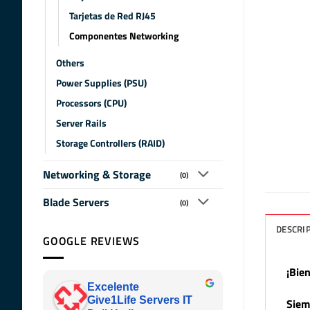
Tarjetas de Red RJ45
Componentes Networking
Others
Power Supplies (PSU)
Processors (CPU)
Server Rails
Storage Controllers (RAID)
Networking & Storage
(0)
Blade Servers
(0)
DESCRI
GOOGLE REVIEWS
¡Bie
Excelente
Give1Life Servers IT
Siem