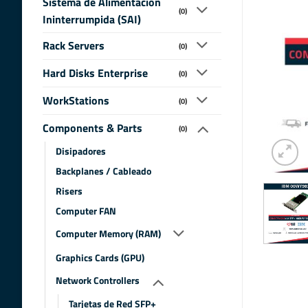
Sistema de Alimentacion
(0)
Ininterrumpida (SAI)
Rack Servers
(0)
Hard Disks Enterprise
(0)
WorkStations
(0)
Components & Parts
(0)
Disipadores
Backplanes / Cableado
Risers
Computer FAN
Computer Memory (RAM)
Graphics Cards (GPU)
Network Controllers
Tarjetas de Red SFP+