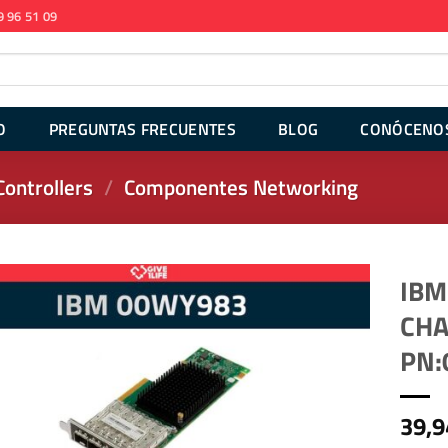
9 96 51 09
O
PREGUNTAS FRECUENTES
BLOG
CONÓCENO
ontrollers
/
Componentes Networking
IBM
CHA
PN:
39,9