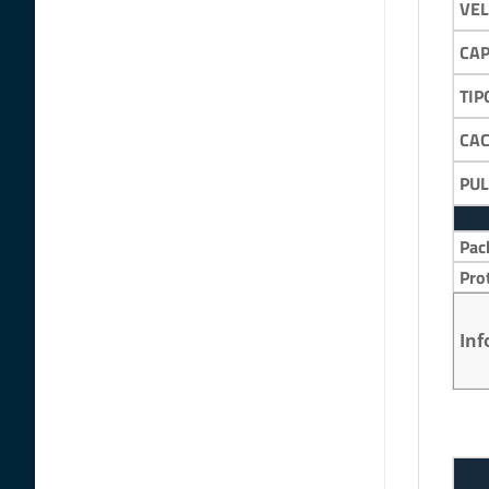
VEL
CA
TIP
CA
PU
Pac
Pro
Inf