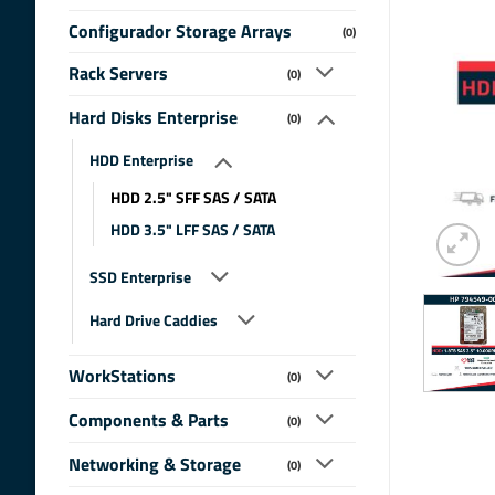
Configurador Storage Arrays
(0)
Rack Servers
(0)
Hard Disks Enterprise
(0)
HDD Enterprise
HDD 2.5" SFF SAS / SATA
HDD 3.5" LFF SAS / SATA
SSD Enterprise
Hard Drive Caddies
WorkStations
(0)
Components & Parts
(0)
Networking & Storage
(0)