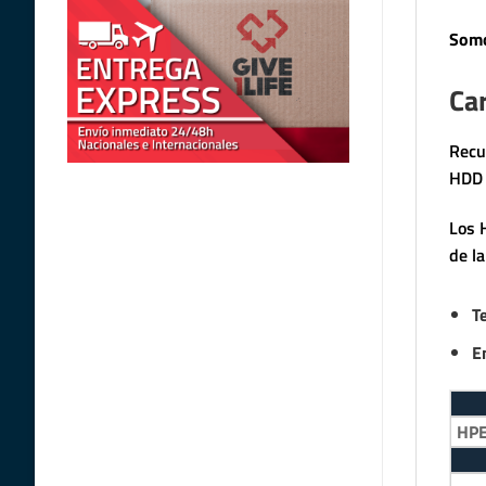
Somo
Car
Recu
HDD 
Los 
de l
T
E
HP