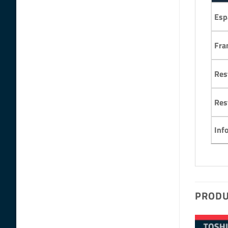
Esp
Fra
Res
Res
Inf
PRODU