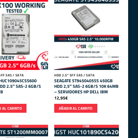
SFF SAS / SATA
HDD 2.5" SFF SAS / SATA
 HUC109045CSS600
SEAGATE ST9450405SS 450GB
DD 2.5″ SAS-2 6GB/S
HDD 2,5″ SAS-2 6GB/S 10K 64MB
MB
– SERVIDORES HP DELL IBM
12,95
€
 AL CARRITO
AÑADIR AL CARRITO