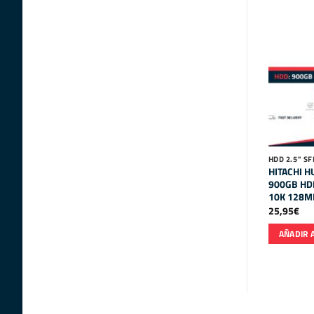
HDD 2.5" SF
HITACHI 
900GB HDD
10K 128M
25,95
€
AÑADIR 