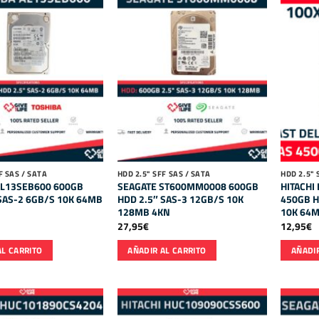
F SAS / SATA
HDD 2.5" SFF SAS / SATA
HDD 2.5" 
AL13SEB600 600GB
SEAGATE ST600MM0008 600GB
HITACHI
SAS-2 6GB/S 10K 64MB
HDD 2.5″ SAS-3 12GB/S 10K
450GB H
128MB 4KN
10K 64
27,95
€
12,95
€
AL CARRITO
AÑADIR AL CARRITO
AÑADIR