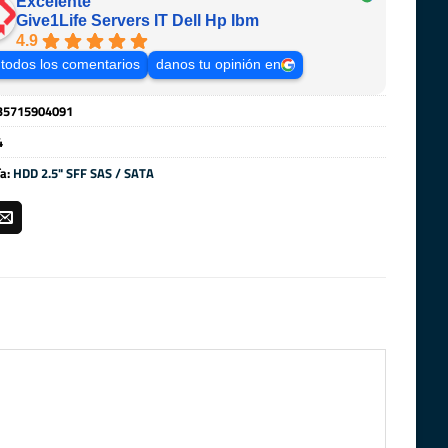
Excelente
Give1Life Servers IT Dell Hp Ibm
4.9
 todos los comentarios
danos tu opinión en
35715904091
4
ía:
HDD 2.5" SFF SAS / SATA