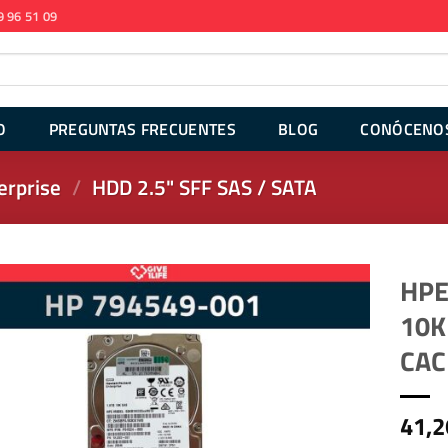
9 96 51 09
O
PREGUNTAS FRECUENTES
BLOG
CONÓCENO
erprise
/
HDD 2.5" SFF SAS / SATA
HPE
10K
CAC
41,2