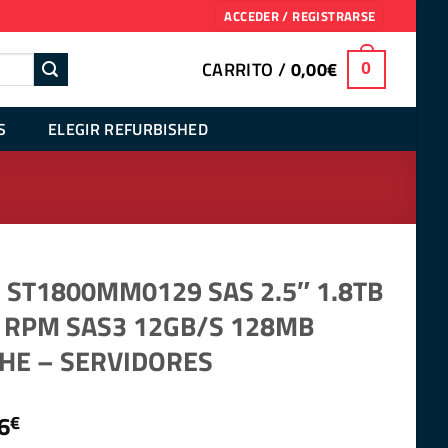
ACCEDER / REGISTRARSE
CARRITO /
0,00
€
0
S
ELEGIR REFURBISHED
 ST1800MM0129 SAS 2.5″ 1.8TB
 RPM SAS3 12GB/S 128MB
HE – SERVIDORES
6
€