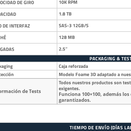
10K RPM
OCIDAD DE GIRO
1.8 TB
PACIDAD
SAS-3 12GB/S
O DE INTERFAZ
128 MB
CHÉ
2.5″
LGADAS
PACKAGING & TES
kaging
Caja reforzada
tección
Modelo Foame 3D adaptado a nuestr
Todos nuestros productos son test
exigentes.
ormación de Tests
Funciona 100×100, además los 
garantizados.
TIEMPO DE ENVÍO (DÍAS L