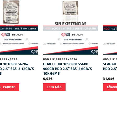
SIN EXISTENCIAS
F SAS / SATA
HDD 2.5" SFF SAS / SATA
HDD 2.5" 
HUC101890CS4204
HITACHI HUC109090CSS600
SEAGAT
 2,5″ SAS-3 12GB/S
900GB HDD 2.5″ SAS-2 6GB/S
HDD 2.5
B
10K 64MB
9,93
€
31,94
€
AL CARRITO
LEER MÁS
AÑADIR