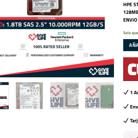
HPE S
128MB
ENVIO
Solo que
AÑA
1 A
Env
Tar