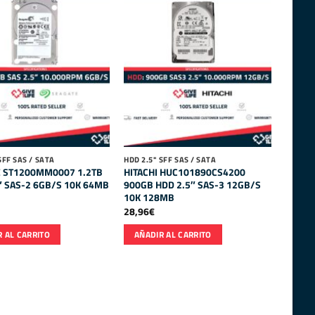
SFF SAS / SATA
HDD 2.5" SFF SAS / SATA
E ST1200MM0007 1.2TB
HITACHI HUC101890CS4200
″ SAS-2 6GB/S 10K 64MB
900GB HDD 2.5″ SAS-3 12GB/S
10K 128MB
28,96
€
 AL CARRITO
AÑADIR AL CARRITO