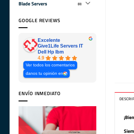
Blade Servers
(0)
GOOGLE REVIEWS
Excelente
Give1Life Servers IT
Dell Hp Ibm
4.9
Ver todos los comentarios
danos tu opinión en
ENVÍO INMEDIATO
DESCRI
¡Bie
Siem