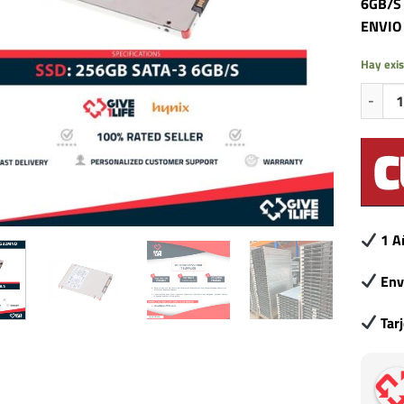
6GB/S
ENVIO
Hay exis
SK HYN
1 A
Env
Tar