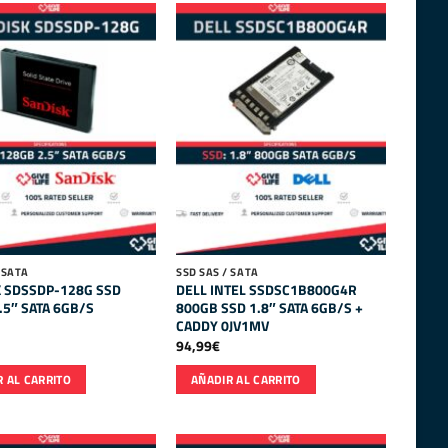
 SATA
SSD SAS / SATA
 SDSSDP-128G SSD
DELL INTEL SSDSC1B800G4R
.5″ SATA 6GB/S
800GB SSD 1.8″ SATA 6GB/S +
CADDY 0JV1MV
94,99
€
 AL CARRITO
AÑADIR AL CARRITO