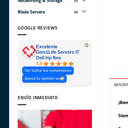
Networking & Storage
(0)
Blade Servers
(0)
GOOGLE REVIEWS
Excelente
Give1Life Servers IT
Dell Hp Ibm
4.9
Ver todos los comentarios
danos tu opinión en
DESCRI
ENVÍO INMEDIATO
¡Bie
Siem