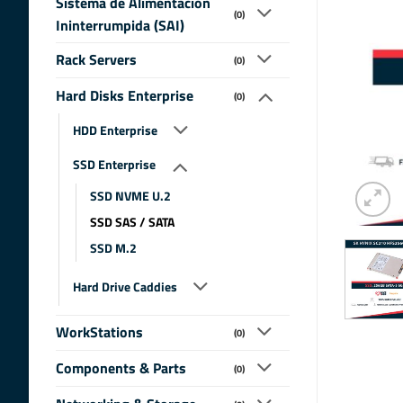
Sistema de Alimentacion
(0)
Ininterrumpida (SAI)
Rack Servers
(0)
Hard Disks Enterprise
(0)
HDD Enterprise
SSD Enterprise
SSD NVME U.2
SSD SAS / SATA
SSD M.2
Hard Drive Caddies
WorkStations
(0)
Components & Parts
(0)