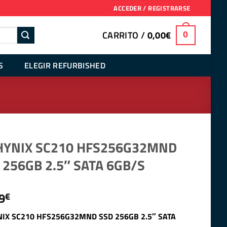
ACCEDER / REGISTRARSE
CARRITO /
0,00
€
0
S
ELEGIR REFURBISHED
HYNIX SC210 HFS256G32MND
 256GB 2.5″ SATA 6GB/S
9
€
NIX SC210 HFS256G32MND SSD 256GB 2.5″ SATA