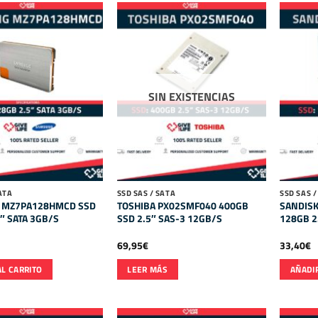
SIN EXISTENCIAS
ATA
SSD SAS / SATA
SSD SAS /
 MZ7PA128HMCD SSD
TOSHIBA PX02SMF040 400GB
SANDISK
″ SATA 3GB/S
SSD 2.5″ SAS-3 12GB/S
128GB 2
69,95
€
33,40
€
AL CARRITO
LEER MÁS
AÑADIR