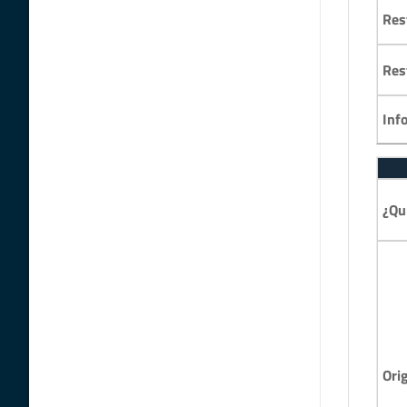
Res
Res
Inf
¿Qu
Ori