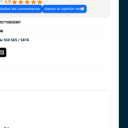
4.9
 todos los comentarios
danos tu opinión en
35715920367
38
ía:
SSD SAS / SATA