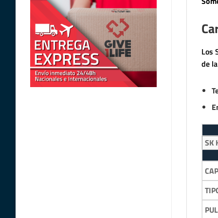
Somo
Car
Los 
de l
T
E
SK 
CA
TIP
PU