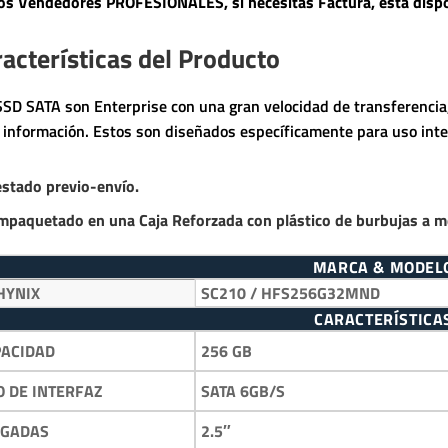
s Vendedores PROFESIONALES, si necesitas Factura, está dispo
acterísticas del Producto
SSD SATA son Enterprise con una gran velocidad de transferencia,
a información. Estos son diseñados específicamente para uso inte
estado previo-envío.
mpaquetado en una Caja Reforzada con plástico de burbujas a m
MARCA & MODEL
HYNIX
SC210 / HFS256G32MND
CARACTERÍSTICA
256 GB
PACIDAD
SATA 6GB/S
O DE INTERFAZ
2.5″
LGADAS