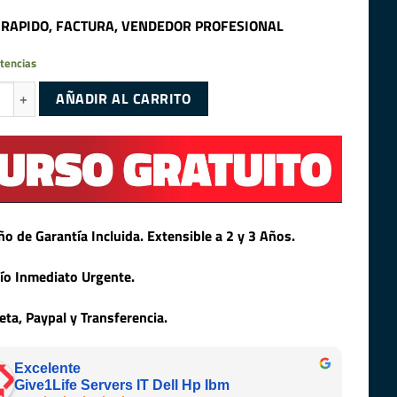
 RAPIDO, FACTURA, VENDEDOR PROFESIONAL
tencias
IX SC210 HFS256G32MND SSD 256GB 2.5″ SATA 6GB/S cantidad
AÑADIR AL CARRITO
ño de Garantía Incluida. Extensible a 2 y 3 Años.
ío Inmediato Urgente.
jeta, Paypal y Transferencia.
Excelente
Give1Life Servers IT Dell Hp Ibm