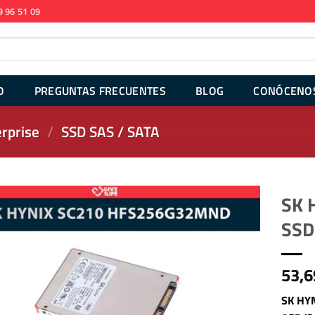
9 96 51 09
O
PREGUNTAS FRECUENTES
BLOG
CONÓCENO
rprise
/
SSD SAS / SATA
SK 
SSD
53,6
SK HY