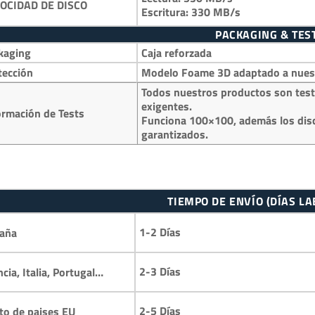
OCIDAD DE DISCO
Escritura: 330 MB/s
PACKAGING & TES
kaging
Caja reforzada
tección
Modelo Foame 3D adaptado a nuestr
Todos nuestros productos son test
exigentes.
ormación de Tests
Funciona 100×100, además los disc
garantizados.
TIEMPO DE ENVÍO (DÍAS L
1-2 Días
aña
2-3 Días
ncia, Italia, Portugal…
2-5 Días
to de paises EU