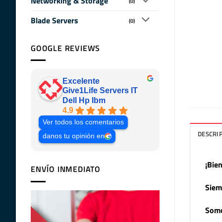
Networking & Storage
(0)
Blade Servers
(0)
GOOGLE REVIEWS
Excelente
Give1Life Servers IT
Dell Hp Ibm
4.9
Ver todos los comentarios
DESCRI
danos tu opinión en
¡Bie
ENVÍO INMEDIATO
Siem
Somo