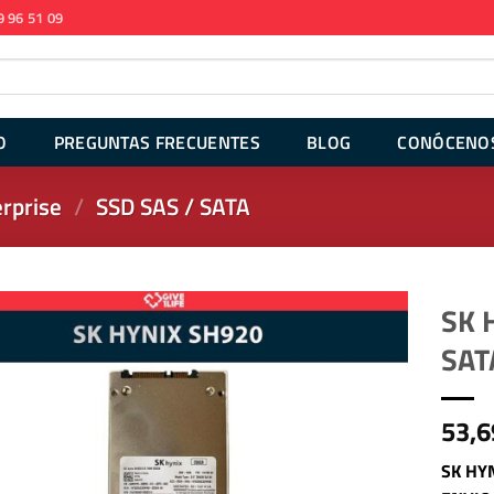
9 96 51 09
O
PREGUNTAS FRECUENTES
BLOG
CONÓCENO
rprise
/
SSD SAS / SATA
SK 
SAT
53,6
SK HYN