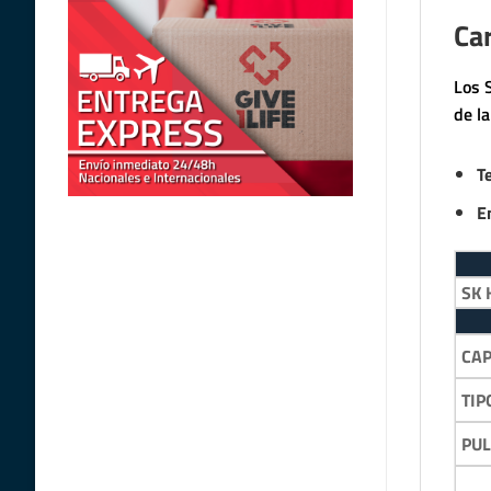
Car
Los 
de l
T
E
SK 
CA
TIP
PU