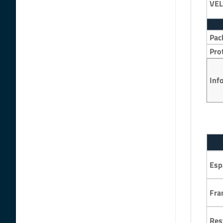
VEL
Pac
Pro
Inf
Esp
Fra
Res