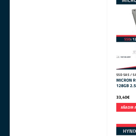
SSD SAS / S
MICRON R
128GB 2.5
33,40
€
AÑADIR 