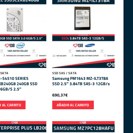
 SATA
SSD SAS / SATA
3-S4510 SERIES
Samsung PM1643 MZ-ILT3T8A
KB240G8 240GB SSD
SSD 2.5″ 3.84TB SAS-3 12GB/s
 6GB/S 2.5″
690,37
€
 AL CARRITO
AÑADIR AL CARRITO