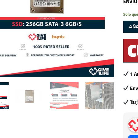
ENVIO
Solo que
AÑA
1 A
Env
Tar