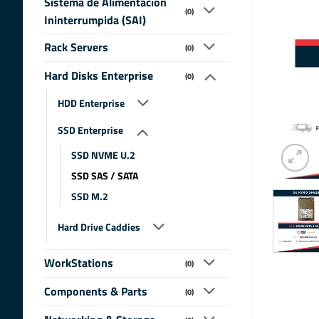
Sistema de Alimentacion
(0)
Ininterrumpida (SAI)
Rack Servers
(0)
Hard Disks Enterprise
(0)
HDD Enterprise
SSD Enterprise
SSD NVME U.2
SSD SAS / SATA
SSD M.2
Hard Drive Caddies
WorkStations
(0)
Components & Parts
(0)