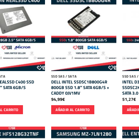
ATA
SSD SAS / SATA
SSD SAS /
EALSSD C400 SSD
DELL INTEL SSDSC1B800G4R
INTEL D
″ SATA 6GB/S
800GB SSD 1.8″ SATA 6GB/S +
SSDSC2
CADDY 0JV1MV
SATA 3.0
94,99
€
51,27
€
AL CARRITO
AÑADIR AL CARRITO
AÑADIR