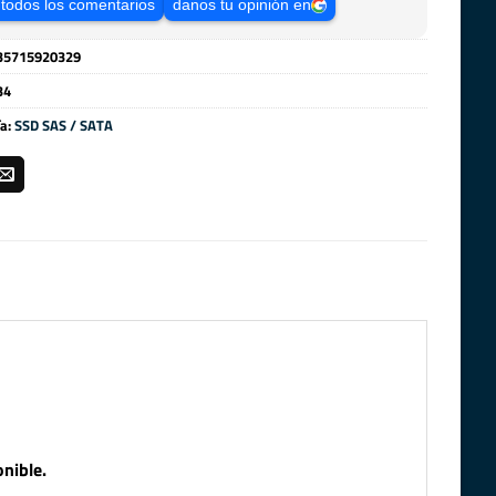
 todos los comentarios
danos tu opinión en
35715920329
34
ía:
SSD SAS / SATA
nible.