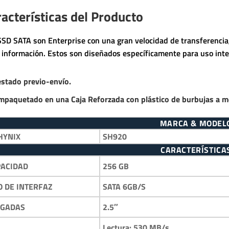
acterísticas del Producto
SSD SATA son Enterprise con una gran velocidad de transferencia,
a información. Estos son diseñados específicamente para uso inte
estado previo-envío.
mpaquetado en una Caja Reforzada con plástico de burbujas a m
MARCA & MODEL
HYNIX
SH920
CARACTERÍSTICA
256 GB
PACIDAD
SATA 6GB/S
O DE INTERFAZ
2.5″
LGADAS
Lectura: 530 MB/s