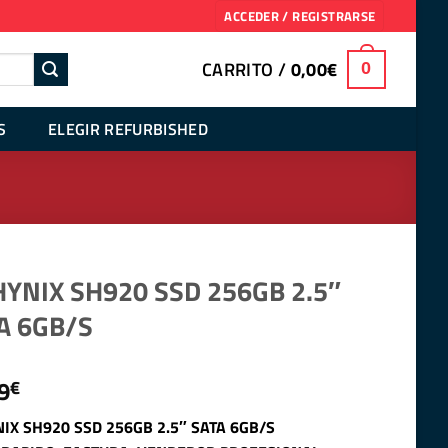
ACCEDER / REGISTRARSE
CARRITO /
0,00
€
0
S
ELEGIR REFURBISHED
HYNIX SH920 SSD 256GB 2.5″
A 6GB/S
9
€
IX SH920 SSD 256GB 2.5″ SATA 6GB/S