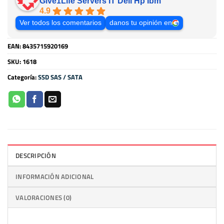
Give1Life Servers IT Dell Hp Ibm
4.9
Ver todos los comentarios
danos tu opinión en
EAN:
8435715920169
SKU:
1618
Categoría:
SSD SAS / SATA
DESCRIPCIÓN
INFORMACIÓN ADICIONAL
VALORACIONES (0)