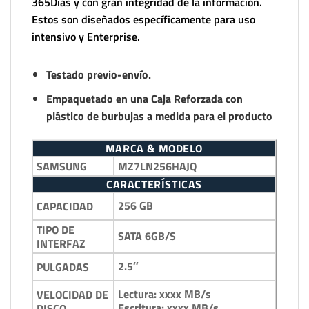
365Días y con gran integridad de la información.
Estos son diseñados específicamente para uso
intensivo y Enterprise.
Testado previo-envío.
Empaquetado en una Caja Reforzada con
plástico de burbujas a medida para el producto
MARCA & MODELO
SAMSUNG
MZ7LN256HAJQ
CARACTERÍSTICAS
256 GB
CAPACIDAD
TIPO DE
SATA 6GB/S
INTERFAZ
2.5″
PULGADAS
Lectura: xxxx MB/s
VELOCIDAD DE
Escritura: xxxx MB/s
DISCO