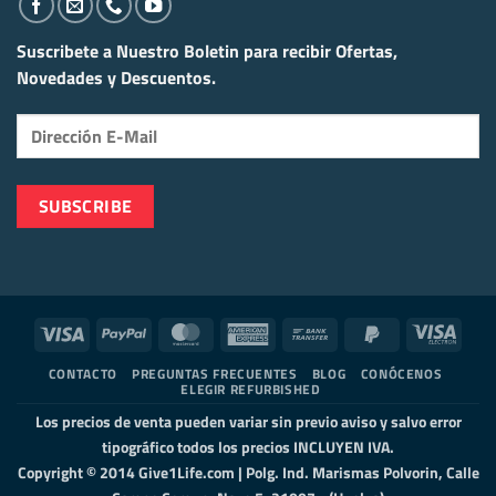
Suscribete a Nuestro Boletin para recibir
Ofertas,
Novedades y Descuentos.
Visa
PayPal
MasterCard
American
Bank
PayPal
Visa
Express
Transfer
2
Elect
CONTACTO
PREGUNTAS FRECUENTES
BLOG
CONÓCENOS
ELEGIR REFURBISHED
Los precios de venta pueden variar sin previo aviso y salvo error
tipográfico todos los precios INCLUYEN IVA.
Copyright © 2014 Give1Life.com | Polg. Ind. Marismas Polvorin, Calle