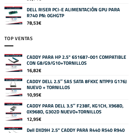
DELL RISER PCI-E ALIMENTACIÓN GPU PARA
R740 PN: 0GHGTP
78,53
€
TOP VENTAS
CADDY PARA HP 2.5" 651687-001 COMPATIBLE
CON G8/G9/G10+TORNILLOS
16,82
€
CADDY DELL 2.5″ SAS SATA 8FKXC NTPP3 G176J
NUEVO + TORNILLOS
10,95
€
CADDY PARA DELL 3.5″ F238F, KG1CH, X968D,
0X968D, G302D NUEVO+TORNILLOS
12,95
€
Dell DXD9H 2.5" CADDY PARA R440 R540 R940