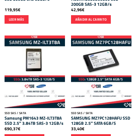
200GB SAS-3 12GB/s
119,95
€
42,96
€
LEER MÁS
AÑADIR AL CARRITO
SSD SAS / SATA
SSD SAS / SATA
Samsung PM1643 MZ-ILT3T8A
SAMSUNG MZ7PC128HAFU SSD
SSD 2.5″ 3.84TB SAS-3 12GB/s
128GB 2.5″ SATA 6GB/S
690,37
€
33,40
€