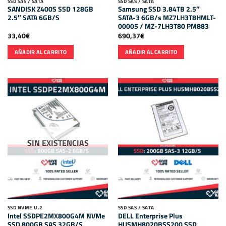
SSD SAS / SATA
SSD SAS / SATA
SANDISK Z400S SSD 128GB
Samsung SSD 3.84TB 2.5″
2.5″ SATA 6GB/S
SATA-3 6GB/s MZ7LH3T8HMLT-
00005 / MZ-7LH3T80 PM883
33,40
€
690,37
€
AÑADIR AL CARRITO
AÑADIR AL CARRITO
SIN EXISTENCIAS
SSD NVME U.2
SSD SAS / SATA
Intel SSDPE2MX800G4M NVMe
DELL Enterprise Plus
SSD 800GB SAS 32GB/S
HUSMH8020BSS200 SSD