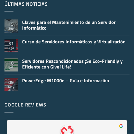
ÚLTIMAS NOTICIAS
Claves para el Mantenimiento de un Servidor
15
Informático
Sep
No
hay
Curso de Servidores Informáticos y Virtualización
comentarios
31
en
Ago
No
Claves
hay
para
comentarios
el
en
Servidores Reacondicionados ¡Se Eco-Friendly y
Mantenimiento
18
Curso
de
Eficiente con Give1Life!
Jul
de
un
Servidores
Servidor
No
Informáticos
Informático
hay
y
PowerEdge M1000e – Guía e Información
comentarios
09
Virtualización
en
May
No
Servidores
hay
Reacondicionados
comentarios
¡Se
en
Eco-
PowerEdge
GOOGLE REVIEWS
Friendly
M1000e
y
–
Eficiente
Guía
con
e
Give1Life!
Información