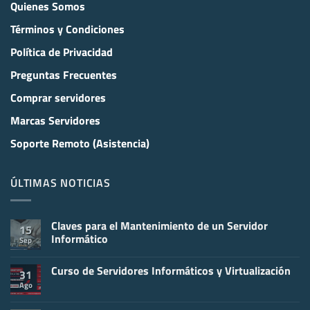
Quienes Somos
Términos y Condiciones
Política de Privacidad
Preguntas Frecuentes
Comprar servidores
Marcas Servidores
Soporte Remoto (Asistencia)
ÚLTIMAS NOTICIAS
Claves para el Mantenimiento de un Servidor
15
Informático
Sep
No
hay
Curso de Servidores Informáticos y Virtualización
comentarios
31
en
Ago
No
Claves
hay
para
comentarios
el