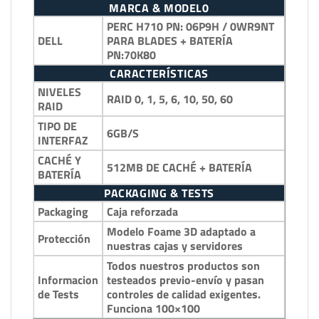
MARCA & MODEL0
PERC H710 PN: 06P9H / 0WR9NT
DELL
PARA BLADES + BATERÍA
PN:70K80
CARACTERÍSTICAS
NIVELES
RAID 0, 1, 5, 6, 10, 50, 60
RAID
TIPO DE
6GB/S
INTERFAZ
CACHÉ Y
512MB DE CACHÉ + BATERÍA
BATERÍA
PACKAGING & TESTS
Packaging
Caja reforzada
Modelo Foame 3D adaptado a
Protección
nuestras cajas y servidores
Todos nuestros productos son
Informacion
testeados previo-envío y pasan
de Tests
controles de calidad exigentes.
Funciona 100×100