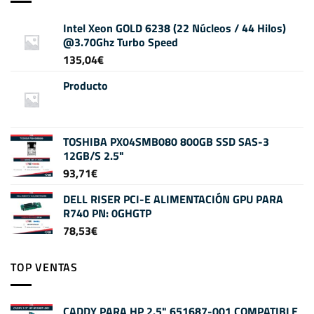
Intel Xeon GOLD 6238 (22 Núcleos / 44 Hilos)
@3.70Ghz Turbo Speed
135,04
€
Producto
TOSHIBA PX04SMB080 800GB SSD SAS-3
12GB/S 2.5"
93,71
€
DELL RISER PCI-E ALIMENTACIÓN GPU PARA
R740 PN: 0GHGTP
78,53
€
TOP VENTAS
CADDY PARA HP 2.5" 651687-001 COMPATIBLE