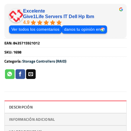
Excelente
Give1Life Servers IT Dell Hp Ibm
4.9
Ver todos los comentarios
danos tu opinión en
EAN:
8435715921012
SKU:
1698
Categoría:
Storage Controllers (RAID)
DESCRIPCIÓN
INFORMACIÓN ADICIONAL