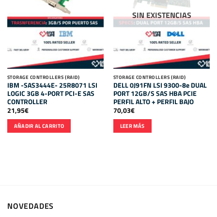
SIN EXISTENCIAS
STORAGE CONTROLLERS (RAID)
STORAGE CONTROLLERS (RAID)
IBM -SAS3444E- 25R8071 LSI
DELL 0J91FN LSI 9300-8e DUAL
LOGIC 3GB 4-PORT PCI-E SAS
PORT 12GB/S SAS HBA PCIE
CONTROLLER
PERFIL ALTO + PERFIL BAJO
21,95
€
70,03
€
AÑADIR AL CARRITO
LEER MÁS
NOVEDADES