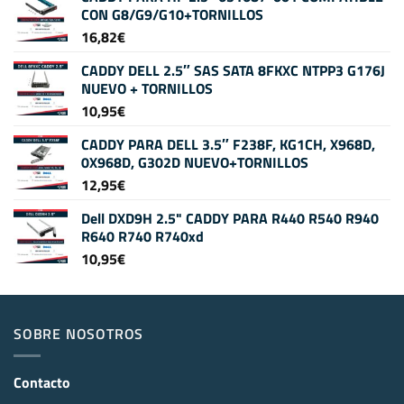
CON G8/G9/G10+TORNILLOS
16,82
€
CADDY DELL 2.5″ SAS SATA 8FKXC NTPP3 G176J
NUEVO + TORNILLOS
10,95
€
CADDY PARA DELL 3.5″ F238F, KG1CH, X968D,
0X968D, G302D NUEVO+TORNILLOS
12,95
€
Dell DXD9H 2.5" CADDY PARA R440 R540 R940
R640 R740 R740xd
10,95
€
SOBRE NOSOTROS
Contacto