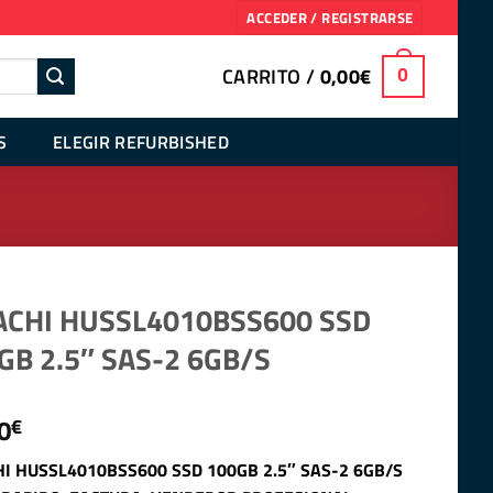
ACCEDER / REGISTRARSE
CARRITO /
0,00
€
0
S
ELEGIR REFURBISHED
ACHI HUSSL4010BSS600 SSD
GB 2.5″ SAS-2 6GB/S
0
€
HI HUSSL4010BSS600 SSD 100GB 2.5″ SAS-2 6GB/S