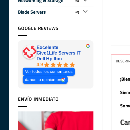
Networking & Storage
(0)
Blade Servers
(0)
GOOGLE REVIEWS
Excelente
Give1Life Servers IT
Dell Hp Ibm
DESCRI
4.9
Ver todos los comentarios
¡Bie
danos tu opinión en
Siem
ENVÍO INMEDIATO
Somo
Car