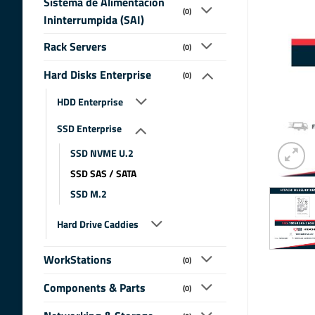
Sistema de Alimentacion
(0)
Ininterrumpida (SAI)
Rack Servers
(0)
Hard Disks Enterprise
(0)
HDD Enterprise
SSD Enterprise
SSD NVME U.2
SSD SAS / SATA
SSD M.2
Hard Drive Caddies
WorkStations
(0)
Components & Parts
(0)