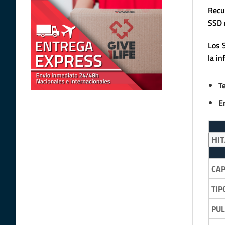
Recu
SSD 
Los 
la i
T
E
HI
CA
TIP
PU