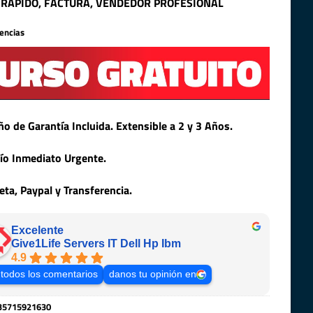
 RAPIDO, FACTURA, VENDEDOR PROFESIONAL
tencias
ño de Garantía Incluida. Extensible a 2 y 3 Años.
ío Inmediato Urgente.
jeta, Paypal y Transferencia.
Excelente
Give1Life Servers IT Dell Hp Ibm
4.9
 todos los comentarios
danos tu opinión en
35715921630