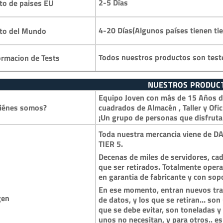
2-5 Días
to de paises EU
4-20 Días(Algunos países tienen ti
to del Mundo
Todos nuestros productos son test
ormacion de Tests
NUESTROS PRODUC
Equipo Joven con más de 15 Años de
iénes somos?
cuadrados de Almacén , Taller y Ofic
¡Un grupo de personas que disfruta
Toda nuestra mercancia viene de DA
TIER 5.
Decenas de miles de servidores, cad
que ser retirados. Totalmente opera
en garantia de fabricante y con so
En ese momento, entran nuevos trai
gen
de datos, y los que se retiran… so
que se debe evitar, son toneladas 
unos no necesitan, y para otros.. es