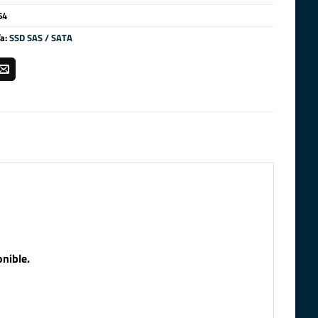
64
ía:
SSD SAS / SATA
nible.