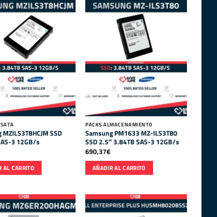
 SATA
PACKS ALMACENAMIENTO
 MZILS3T8HCJM SSD
Samsung PM1633 MZ-ILS3T80
SAS-3 12GB/s
SSD 2.5″ 3.84TB SAS-3 12GB/s
690,37
€
 AL CARRITO
AÑADIR AL CARRITO