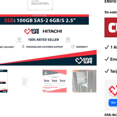
ENVIO
Sin exis
1 A
Env
Tar
Ver
EAN:
84