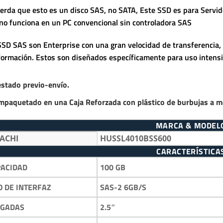
erda que esto es un disco SAS, no SATA, Este SSD es para Servid
no funciona en un PC convencional sin controladora SAS
SSD SAS son Enterprise con una gran velocidad de transferencia, 
nformación. Estos son diseñados específicamente para uso intensi
estado previo-envío.
mpaquetado en una Caja Reforzada con plástico de burbujas a m
MARCA & MODEL
TACHI
HUSSL4010BSS600
CARACTERÍSTICA
100 GB
PACIDAD
SAS-2 6GB/S
O DE INTERFAZ
2.5″
LGADAS