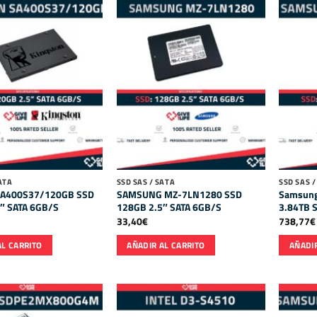
ATA
SSD SAS / SATA
SSD SAS /
 SA400S37/120GB SSD
SAMSUNG MZ-7LN1280 SSD
Samsung
″ SATA 6GB/S
128GB 2.5″ SATA 6GB/S
3.84TB 
33,40
€
738,77
€
AL CARRITO
AÑADIR AL CARRITO
AÑADIR