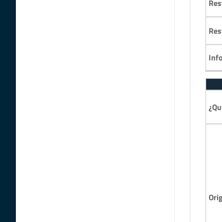
Res
Res
Inf
¿Qu
Ori