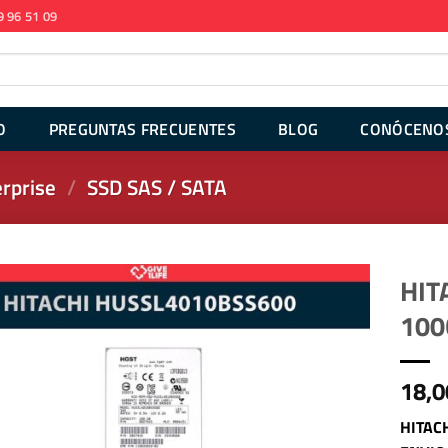
9 96 51 09
O
PREGUNTAS FRECUENTES
BLOG
CONÓCENO
rprise
/
SSD SAS / SATA
HIT
100
18,0
HITAC