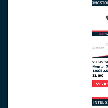
SSD SAS / S
Kingston
120GB 2.5
32,19
€
AÑADIR 