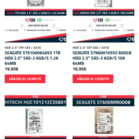
HDD 2.5" SFF SAS / SATA
HDD 2.5" SFF SAS / SATA
SEAGATE ST91000640SS 1TB
SEAGATE ST9600105SS 600GB
HDD 2.5″ SAS-2 6GB/S 7.2K
HDD 2.5″ SAS-2 6GB/S 10K
64MB
64MB
19,95
€
16,95
€
AÑADIR AL CARRITO
AÑADIR AL CARRITO