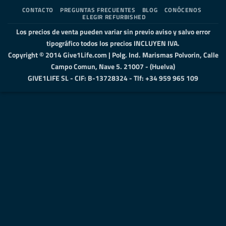
Express
Transfer
2
Elect
CONTACTO
PREGUNTAS FRECUENTES
BLOG
CONÓCENOS
ELEGIR REFURBISHED
Los precios de venta pueden variar sin previo aviso y salvo error
tipográfico todos los precios INCLUYEN IVA.
Copyright © 2014 Give1Life.com | Polg. Ind. Marismas Polvorin, Calle
Campo Comun, Nave 5. 21007 - (Huelva)
GIVE1LIFE SL - CIF: B-13728324 - Tlf: +34 959 965 109