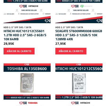
HDD 2.5" SFF SAS / SATA
HDD 2.5" SFF SAS / SATA
HITACHI HUC101212CSS601
SEAGATE ST600MM0008 600GB
1.2TB HDD 2.5″ SAS-2 6GB/S
HDD 2.5″ SAS-3 12GB/S 10K
10K 64MB
128MB 4KN
29,95
€
27,95
€
AÑADIR AL CARRITO
AÑADIR AL CARRITO