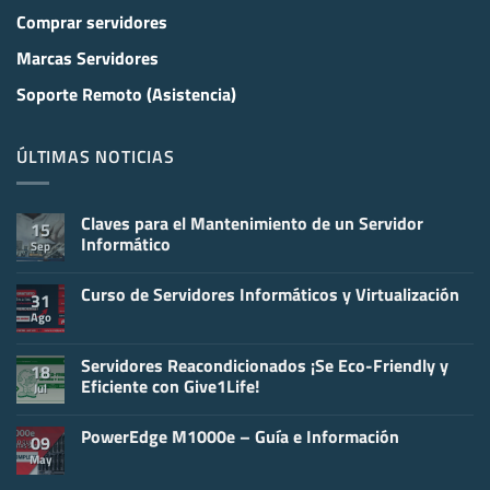
Comprar servidores
Marcas Servidores
Soporte Remoto (Asistencia)
ÚLTIMAS NOTICIAS
Claves para el Mantenimiento de un Servidor
15
Informático
Sep
No
hay
Curso de Servidores Informáticos y Virtualización
comentarios
31
en
Ago
No
Claves
hay
para
comentarios
el
en
Servidores Reacondicionados ¡Se Eco-Friendly y
Mantenimiento
18
Curso
de
Eficiente con Give1Life!
Jul
de
un
Servidores
Servidor
No
Informáticos
Informático
hay
y
PowerEdge M1000e – Guía e Información
comentarios
09
Virtualización
en
May
No
Servidores
hay
Reacondicionados
comentarios