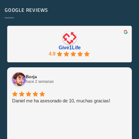
¡Se
en
Eco-
PowerEdge
GOOGLE REVIEWS
Friendly
M1000e
y
–
Eficiente
Guía
con
e
Give1Life!
Información
Give1Life
4.9
Borja
hace 2 semanas
Daniel me ha asesorado de 10, muchas gracias!