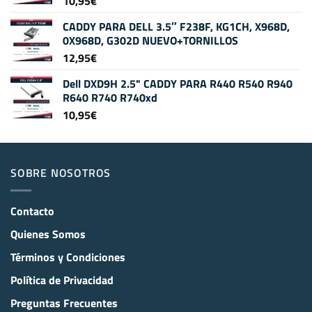
10,95
€
CADDY PARA DELL 3.5″ F238F, KG1CH, X968D,
0X968D, G302D NUEVO+TORNILLOS
12,95
€
Dell DXD9H 2.5" CADDY PARA R440 R540 R940
R640 R740 R740xd
10,95
€
SOBRE NOSOTROS
Contacto
Quienes Somos
Términos y Condiciones
Política de Privacidad
Preguntas Frecuentes