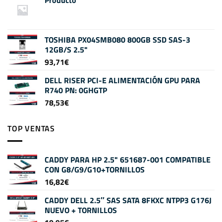
Producto
TOSHIBA PX04SMB080 800GB SSD SAS-3
12GB/S 2.5"
93,71
€
DELL RISER PCI-E ALIMENTACIÓN GPU PARA
R740 PN: 0GHGTP
78,53
€
TOP VENTAS
CADDY PARA HP 2.5" 651687-001 COMPATIBLE
CON G8/G9/G10+TORNILLOS
16,82
€
CADDY DELL 2.5″ SAS SATA 8FKXC NTPP3 G176J
NUEVO + TORNILLOS