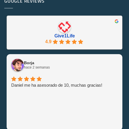
GOOGLE REVIEWS
Friendly
M1000e
y
–
Eficiente
Guía
con
e
Give1Life!
Información
Give1Life
4.9
Borja
hace 2 semanas
Daniel me ha asesorado de 10, muchas gracias!