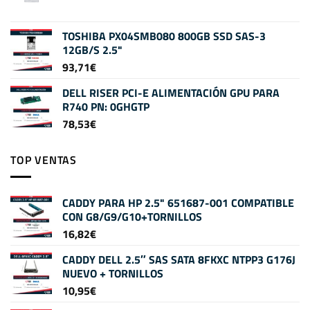
TOSHIBA PX04SMB080 800GB SSD SAS-3
12GB/S 2.5"
93,71
€
DELL RISER PCI-E ALIMENTACIÓN GPU PARA
R740 PN: 0GHGTP
78,53
€
TOP VENTAS
CADDY PARA HP 2.5" 651687-001 COMPATIBLE
CON G8/G9/G10+TORNILLOS
16,82
€
CADDY DELL 2.5″ SAS SATA 8FKXC NTPP3 G176J
NUEVO + TORNILLOS
10,95
€