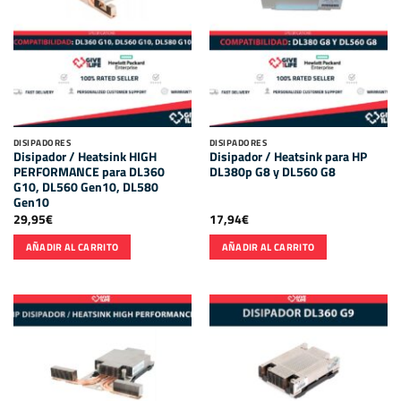
DISIPADORES
DISIPADORES
Disipador / Heatsink HIGH
Disipador / Heatsink para HP
PERFORMANCE para DL360
DL380p G8 y DL560 G8
G10, DL560 Gen10, DL580
Gen10
29,95
€
17,94
€
AÑADIR AL CARRITO
AÑADIR AL CARRITO