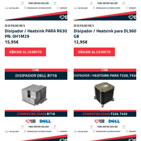
DISIPADORES
DISIPADORES
Disipador / Heatsink PARA R630
Disipador / Heatsink para DL360
PN: 0H1M29
G8
15,95
€
12,95
€
AÑADIR AL CARRITO
AÑADIR AL CARRITO