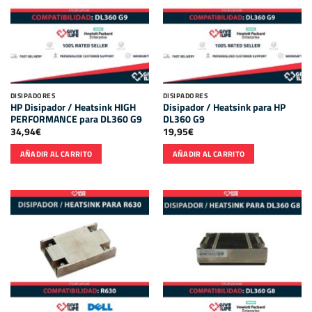
DISIPADORES
DISIPADORES
HP Disipador / Heatsink HIGH
Disipador / Heatsink para HP
PERFORMANCE para DL360 G9
DL360 G9
34,94
€
19,95
€
AÑADIR AL CARRITO
AÑADIR AL CARRITO