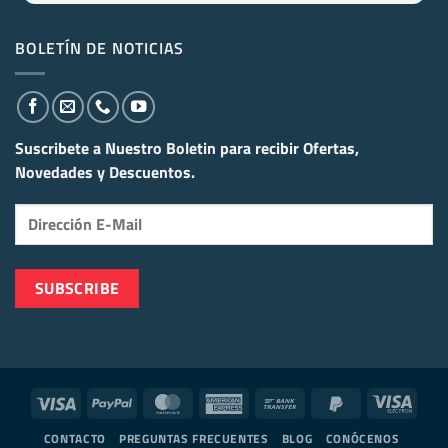
BOLETÍN DE NOTICIAS
Suscribete a Nuestro Boletin para recibir
Ofertas,
Novedades y Descuentos.
Visa
PayPal
MasterCard
American
Bank
PayPal
Visa
Express
Transfer
2
Elect
CONTACTO
PREGUNTAS FRECUENTES
BLOG
CONÓCENOS