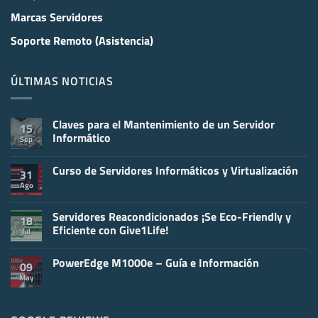
Marcas Servidores
Soporte Remoto (Asistencia)
ÚLTIMAS NOTICIAS
Claves para el Mantenimiento de un Servidor
15
Informático
Sep
No
hay
Curso de Servidores Informáticos y Virtualización
comentarios
31
en
Ago
No
Claves
hay
para
comentarios
el
en
Servidores Reacondicionados ¡Se Eco-Friendly y
Mantenimiento
18
Curso
de
Eficiente con Give1Life!
Jul
de
un
Servidores
Servidor
No
Informáticos
Informático
hay
y
PowerEdge M1000e – Guía e Información
comentarios
09
Virtualización
en
May
No
Servidores
hay
Reacondicionados
comentarios
¡Se
en
Eco-
PowerEdge