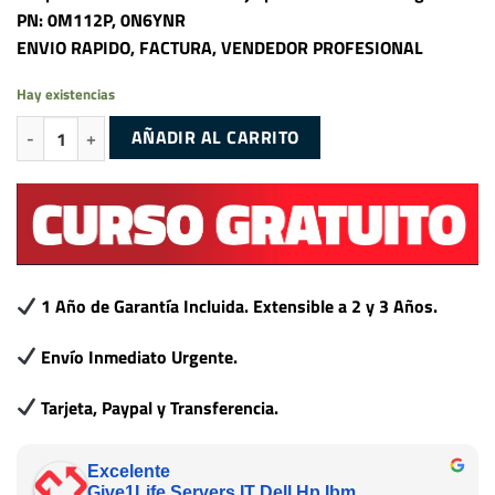
PN: 0M112P, 0N6YNR
ENVIO RAPIDO, FACTURA, VENDEDOR PROFESIONAL
Hay existencias
Disipador / Heatsink Perfil Bajo para DELL PowerEdge R620 PN: 0M11
AÑADIR AL CARRITO
1 Año de Garantía Incluida. Extensible a 2 y 3 Años.
Envío Inmediato Urgente.
Tarjeta, Paypal y Transferencia.
Excelente
Give1Life Servers IT Dell Hp Ibm