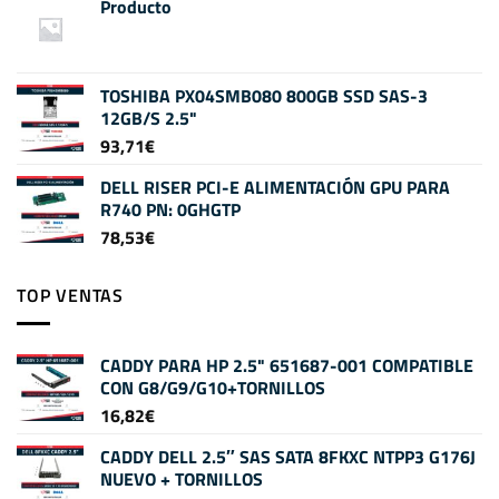
Producto
TOSHIBA PX04SMB080 800GB SSD SAS-3
12GB/S 2.5"
93,71
€
DELL RISER PCI-E ALIMENTACIÓN GPU PARA
R740 PN: 0GHGTP
78,53
€
TOP VENTAS
CADDY PARA HP 2.5" 651687-001 COMPATIBLE
CON G8/G9/G10+TORNILLOS
16,82
€
CADDY DELL 2.5″ SAS SATA 8FKXC NTPP3 G176J
NUEVO + TORNILLOS