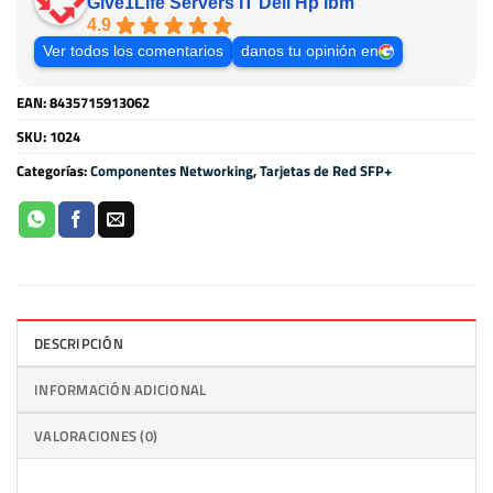
Give1Life Servers IT Dell Hp Ibm
4.9
Ver todos los comentarios
danos tu opinión en
EAN:
8435715913062
SKU:
1024
Categorías:
Componentes Networking
,
Tarjetas de Red SFP+
DESCRIPCIÓN
INFORMACIÓN ADICIONAL
VALORACIONES (0)