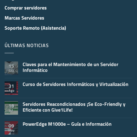
Comprar servidores
Marcas Servidores
Soporte Remoto (Asistencia)
ÚLTIMAS NOTICIAS
Claves para el Mantenimiento de un Servidor
15
Informático
Sep
No
hay
Curso de Servidores Informáticos y Virtualización
comentarios
31
en
Ago
No
Claves
hay
para
comentarios
el
en
Servidores Reacondicionados ¡Se Eco-Friendly y
Mantenimiento
18
Curso
de
Eficiente con Give1Life!
Jul
de
un
Servidores
Servidor
No
Informáticos
Informático
hay
y
PowerEdge M1000e – Guía e Información
comentarios
09
Virtualización
en
May
No
Servidores
hay
Reacondicionados