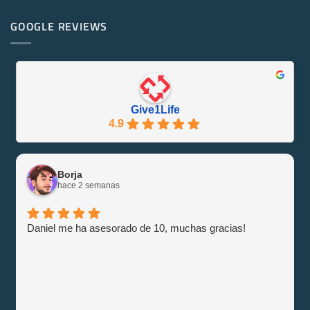
comentarios
¡Se
en
Eco-
PowerEdge
GOOGLE REVIEWS
Friendly
M1000e
y
–
Eficiente
Guía
con
e
Give1Life!
Información
Give1Life
4.9
Borja
hace 2 semanas
Daniel me ha asesorado de 10, muchas gracias!