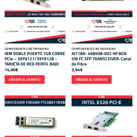
COMPONENTES NETWORKING
COMPONENTES NETWORKING
IBM DOBLE PUERTO 1GB COBRE
AJ718A- 468508-002 HP 8GB
PCIe – 39Y6127/39Y6128 –
SW FC SFP TRANSCEIVER-Canal
TARJETA DE RED PERFIL BAJO
de Fibra
14,00
€
3,94
€
AÑADIR AL CARRITO
AÑADIR AL CARRITO