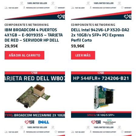
COMPONENTES NETWORKING
COMPONENTES NETWORKING
IBM BROADCOM 4 PUERTOS
DELL Intel 942V6-LP X520-DA2
4X1GB – E-90Y9355 – TARJETA
2x 10GB/s SFP+ PCI Express
DE RED – SERVIDOR HP DELL
Perfil Corto
29,95
€
59,96
€
AÑADIR AL CARRITO
LEER MÁS