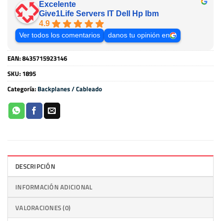
Excelente
Give1Life Servers IT Dell Hp Ibm
4.9
Ver todos los comentarios
danos tu opinión en
EAN:
8435715923146
SKU:
1895
Categoría:
Backplanes / Cableado
DESCRIPCIÓN
INFORMACIÓN ADICIONAL
VALORACIONES (0)