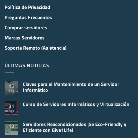
Política de Privacidad
Preguntas Frecuentes
Comprar servidores
Marcas Servidores
Soporte Remoto (Asistencia)
ÚLTIMAS NOTICIAS
Claves para el Mantenimiento de un Servidor
15
Informático
Sep
No
hay
Curso de Servidores Informáticos y Virtualización
comentarios
31
en
Ago
No
Claves
hay
para
comentarios
el
en
Servidores Reacondicionados ¡Se Eco-Friendly y
Mantenimiento
18
Curso
de
Eficiente con Give1Life!
Jul
de
un
Servidores
Servidor
No