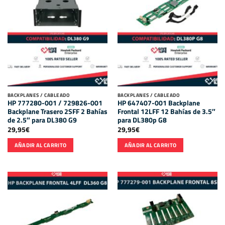
BACKPLANES / CABLEADO
BACKPLANES / CABLEADO
HP 777280-001 / 729826-001
HP 647407-001 Backplane
Backplane Trasero 2SFF 2 Bahías
Frontal 12LFF 12 Bahías de 3.5″
de 2.5″ para DL380 G9
para DL380p G8
29,95
€
29,95
€
AÑADIR AL CARRITO
AÑADIR AL CARRITO