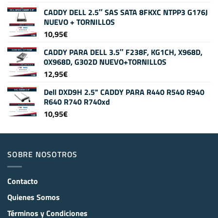
CADDY DELL 2.5″ SAS SATA 8FKXC NTPP3 G176J
NUEVO + TORNILLOS
10,95
€
CADDY PARA DELL 3.5″ F238F, KG1CH, X968D,
0X968D, G302D NUEVO+TORNILLOS
12,95
€
Dell DXD9H 2.5" CADDY PARA R440 R540 R940
R640 R740 R740xd
10,95
€
SOBRE NOSOTROS
Contacto
Quienes Somos
Términos y Condiciones