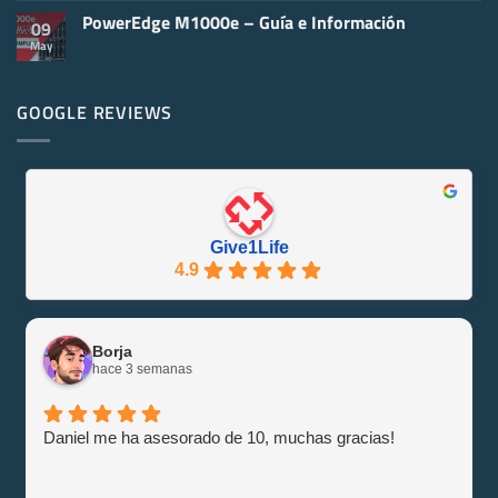
Informáticos
Informático
hay
y
PowerEdge M1000e – Guía e Información
comentarios
09
Virtualización
en
May
No
Servidores
hay
Reacondicionados
comentarios
¡Se
en
Eco-
PowerEdge
GOOGLE REVIEWS
Friendly
M1000e
y
–
Eficiente
Guía
con
e
Give1Life!
Información
Give1Life
4.9
Borja
hace 3 semanas
Daniel me ha asesorado de 10, muchas gracias!