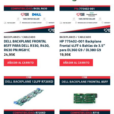
BACKPLANES / CABLEADO
BACKPLANES / CABLEADO
DELL BACKPLANE FRONTAL
HP 775402-001 Backplane
8SFF PARA DELL R330, R430,
Frontal 4LFF 4 Bahías de 3.5″
R630 PN:MG81C
para DL360 G9 / DL380 G9
24,95
€
19,95
€
AÑADIR AL CARRITO
AÑADIR AL CARRITO