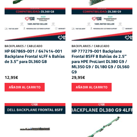
BACKPLANES / CABLEADO
BACKPLANES / CABLEADO
HP 667869-001 / 647414-001
HP 777279-001 Backplane
Backplane Frontal 4LFF 4 Bahías
Frontal 8SFF 8 Bahías de 2.5″
de 3.5″ para DL360 G8
para HPE ProLiant DL380 G9 /
ML350 G9 / DL180 G9 / DL560
G9
12,95
€
29,95
€
AÑADIR AL CARRITO
AÑADIR AL CARRITO