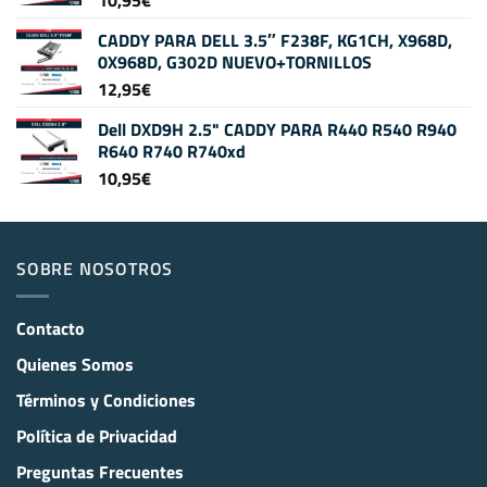
10,95
€
CADDY PARA DELL 3.5″ F238F, KG1CH, X968D,
0X968D, G302D NUEVO+TORNILLOS
12,95
€
Dell DXD9H 2.5" CADDY PARA R440 R540 R940
R640 R740 R740xd
10,95
€
SOBRE NOSOTROS
Contacto
Quienes Somos
Términos y Condiciones
Política de Privacidad
Preguntas Frecuentes