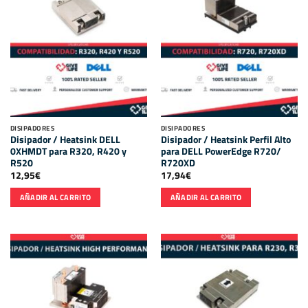
DISIPADORES
DISIPADORES
Disipador / Heatsink DELL
Disipador / Heatsink Perfil Alto
0XHMDT para R320, R420 y
para DELL PowerEdge R720/
R520
R720XD
12,95
€
17,94
€
AÑADIR AL CARRITO
AÑADIR AL CARRITO