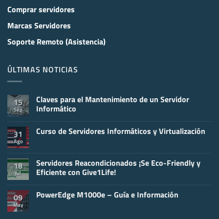
Comprar servidores
Marcas Servidores
Soporte Remoto (Asistencia)
ÚLTIMAS NOTICIAS
Claves para el Mantenimiento de un Servidor
15
Informático
Sep
No
hay
Curso de Servidores Informáticos y Virtualización
comentarios
31
en
Ago
No
Claves
hay
para
comentarios
el
en
Servidores Reacondicionados ¡Se Eco-Friendly y
Mantenimiento
18
Curso
de
Eficiente con Give1Life!
Jul
de
un
Servidores
Servidor
No
Informáticos
Informático
hay
y
PowerEdge M1000e – Guía e Información
comentarios
09
Virtualización
en
May
No
Servidores
hay
Reacondicionados
comentarios