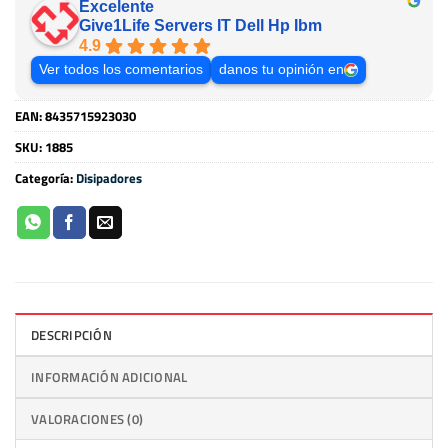
Excelente
Give1Life Servers IT Dell Hp Ibm
4.9
Ver todos los comentarios
danos tu opinión en
EAN:
8435715923030
SKU:
1885
Categoría:
Disipadores
DESCRIPCIÓN
INFORMACIÓN ADICIONAL
VALORACIONES (0)