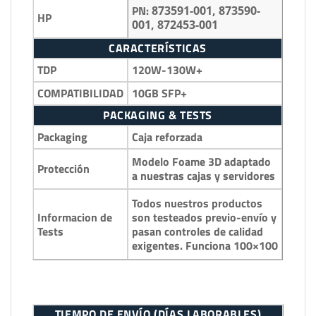
PN:
873591-001, 873590-
HP
001, 872453-001
CARACTERÍSTICAS
TDP
120W-130W+
COMPATIBILIDAD
10GB SFP+
PACKAGING & TESTS
Packaging
Caja reforzada
Modelo Foame 3D adaptado
Protección
a nuestras cajas y servidores
Todos nuestros productos
Informacion de
son testeados previo-envío y
Tests
pasan controles de calidad
exigentes. Funciona 100×100
TIEMPO DE ENVÍO (DÍAS LABORABLES)