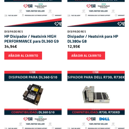
DISIPADORES
DISIPADORES
HP Disipador / Heatsink HIGH
Disipador / Heatsink para HP
PERFORMANCE para DL360 G9
DL380e G8
34,94
€
12,95
€
AÑADIR AL CARRITO
AÑADIR AL CARRITO