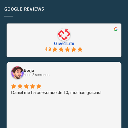
¡Se
en
Eco-
PowerEdge
GOOGLE REVIEWS
Friendly
M1000e
y
–
Eficiente
Guía
con
e
Give1Life!
Información
Give1Life
4.9
Borja
hace 2 semanas
Daniel me ha asesorado de 10, muchas gracias!