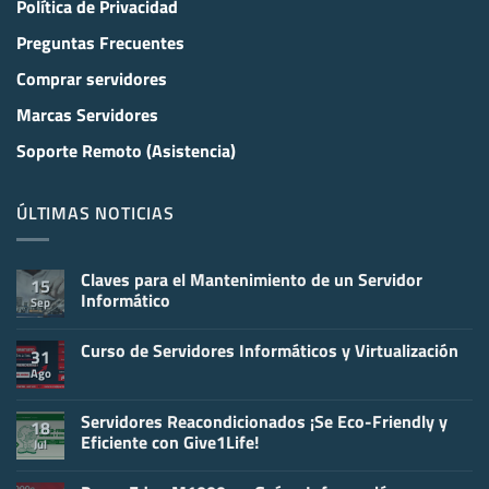
Política de Privacidad
Preguntas Frecuentes
Comprar servidores
Marcas Servidores
Soporte Remoto (Asistencia)
ÚLTIMAS NOTICIAS
Claves para el Mantenimiento de un Servidor
15
Informático
Sep
No
hay
Curso de Servidores Informáticos y Virtualización
comentarios
31
en
Ago
No
Claves
hay
para
comentarios
el
en
Servidores Reacondicionados ¡Se Eco-Friendly y
Mantenimiento
18
Curso
de
Eficiente con Give1Life!
Jul
de
un
Servidores
Servidor
No
Informáticos
Informático
hay
y