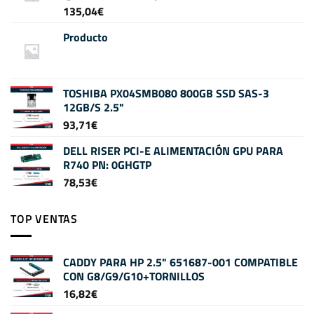
135,04
€
Producto
TOSHIBA PX04SMB080 800GB SSD SAS-3
12GB/S 2.5"
93,71
€
DELL RISER PCI-E ALIMENTACIÓN GPU PARA
R740 PN: 0GHGTP
78,53
€
TOP VENTAS
CADDY PARA HP 2.5" 651687-001 COMPATIBLE
CON G8/G9/G10+TORNILLOS
16,82
€