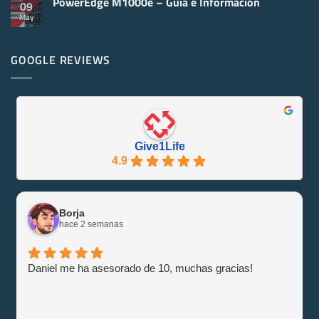
PowerEdge M1000e – Guía e Información
comentarios
09
Virtualización
en
May
No
Servidores
hay
Reacondicionados
comentarios
¡Se
en
Eco-
PowerEdge
GOOGLE REVIEWS
Friendly
M1000e
y
–
Eficiente
Guía
con
e
Give1Life!
Información
Give1Life
4.9
Borja
hace 2 semanas
Daniel me ha asesorado de 10, muchas gracias!