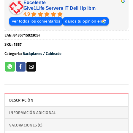
Excelente
Give1Life Servers IT Dell Hp Ibm
4.9
Ver todos los comentarios
danos tu opinión en
EAN:
8435715923054
SKU:
1887
Categoría:
Backplanes / Cableado
DESCRIPCIÓN
INFORMACIÓN ADICIONAL
VALORACIONES (0)