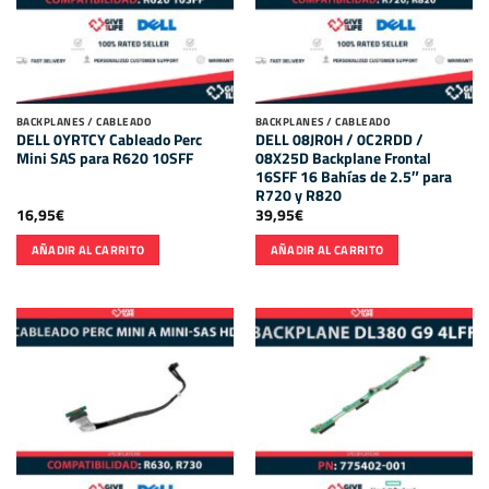
BACKPLANES / CABLEADO
BACKPLANES / CABLEADO
DELL 0YRTCY Cableado Perc
DELL 08JR0H / 0C2RDD /
Mini SAS para R620 10SFF
08X25D Backplane Frontal
16SFF 16 Bahías de 2.5″ para
R720 y R820
16,95
€
39,95
€
AÑADIR AL CARRITO
AÑADIR AL CARRITO