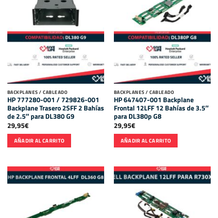
BACKPLANES / CABLEADO
BACKPLANES / CABLEADO
HP 777280-001 / 729826-001
HP 647407-001 Backplane
Backplane Trasero 2SFF 2 Bahías
Frontal 12LFF 12 Bahías de 3.5″
de 2.5″ para DL380 G9
para DL380p G8
29,95
€
29,95
€
AÑADIR AL CARRITO
AÑADIR AL CARRITO