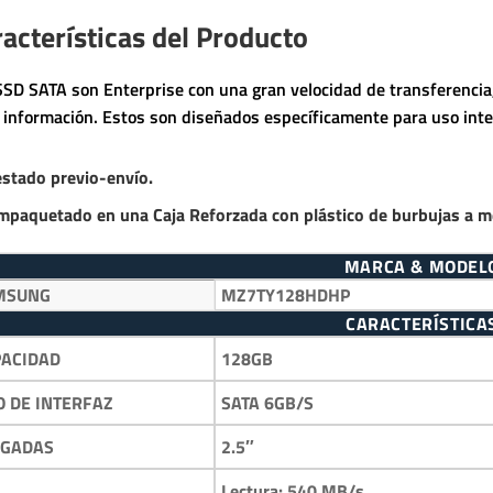
acterísticas del Producto
SSD SATA son Enterprise con una gran velocidad de transferencia,
a información. Estos son diseñados específicamente para uso inte
estado previo-envío.
mpaquetado en una Caja Reforzada con plástico de burbujas a m
MARCA & MODEL
MSUNG
MZ7TY128HDHP
CARACTERÍSTICA
128GB
PACIDAD
SATA 6GB/S
O DE INTERFAZ
2.5″
LGADAS
Lectura: 540 MB/s