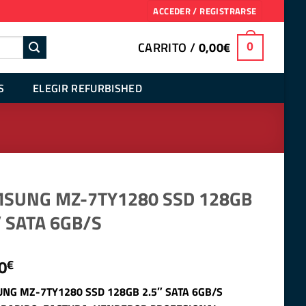
ACCEDER / REGISTRARSE
CARRITO /
0,00
€
0
S
ELEGIR REFURBISHED
SUNG MZ-7TY1280 SSD 128GB
″ SATA 6GB/S
0
€
NG MZ-7TY1280 SSD 128GB 2.5″ SATA 6GB/S