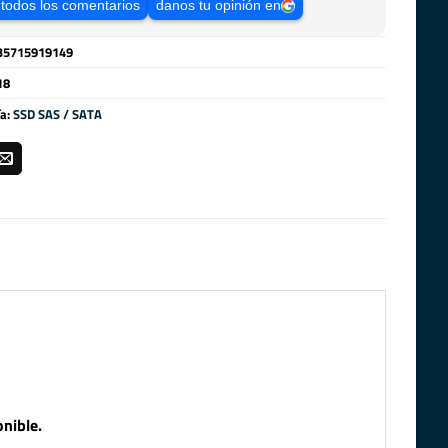
 todos los comentarios
danos tu opinión en
35715919149
18
ía:
SSD SAS / SATA
nible.