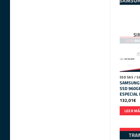
SI
SSD SAS / S
SAMSUNG 
SSD 960GB
ESPECIAL
132,01
€
LEER MÁ