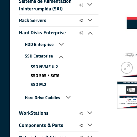
Sistema de Alimentacion
(0)
Ininterrumpida (SAI)
Rack Servers
(0)
Hard Disks Enterprise
(0)
HDD Enterprise
SSD Enterprise
SSD NVME U.2
SSD SAS / SATA
SSD M.2
Hard Drive Caddies
WorkStations
(0)
Components & Parts
(0)