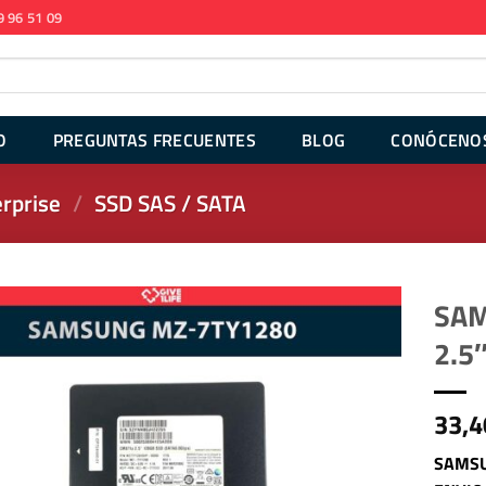
9 96 51 09
O
PREGUNTAS FRECUENTES
BLOG
CONÓCENO
rprise
/
SSD SAS / SATA
SAM
2.5
33,4
SAMSU