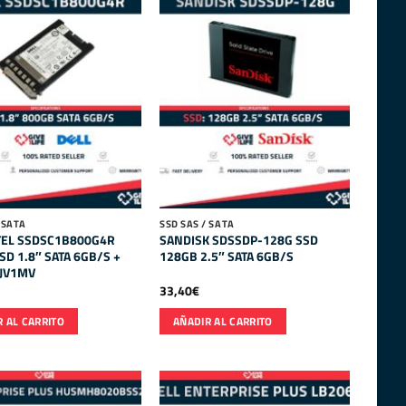
 SATA
SSD SAS / SATA
TEL SSDSC1B800G4R
SANDISK SDSSDP-128G SSD
SD 1.8″ SATA 6GB/S +
128GB 2.5″ SATA 6GB/S
0JV1MV
33,40
€
 AL CARRITO
AÑADIR AL CARRITO