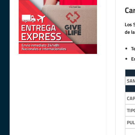
Car
Los 
de l
T
E
SA
CA
TIP
PU