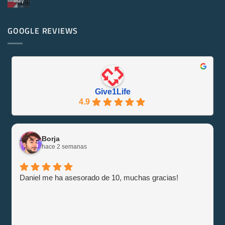
May
No
Servidores
hay
Reacondicionados
comentarios
¡Se
en
Eco-
PowerEdge
GOOGLE REVIEWS
Friendly
M1000e
y
–
Eficiente
Guía
con
e
Give1Life!
Información
Give1Life
4.9
Borja
hace 2 semanas
Daniel me ha asesorado de 10, muchas gracias!