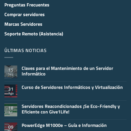
Preguntas Frecuentes
Comprar servidores
Marcas Servidores
Soporte Remoto (Asistencia)
ÚLTIMAS NOTICIAS
Claves para el Mantenimiento de un Servidor
15
Informático
Sep
No
hay
Curso de Servidores Informáticos y Virtualización
comentarios
31
en
Ago
No
Claves
hay
para
comentarios
el
en
Servidores Reacondicionados ¡Se Eco-Friendly y
Mantenimiento
18
Curso
de
Eficiente con Give1Life!
Jul
de
un
Servidores
Servidor
No
Informáticos
Informático
hay
y
PowerEdge M1000e – Guía e Información
comentarios
09
Virtualización
en