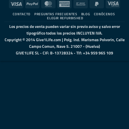
Visa
PayPal
MasterCard
American
Bank
PayPal
Visa
Express
Transfer
2
Elect
CONTACTO
PREGUNTAS FRECUENTES
BLOG
CONÓCENOS
ELEGIR REFURBISHED
Los precios de venta pueden variar sin previo aviso y salvo error
tipográfico todos los precios INCLUYEN IVA.
Copyright © 2014 Give1Life.com | Polg. Ind. Marismas Polvorin, Calle
Campo Comun, Nave 5. 21007 - (Huelva)
GIVE1LIFE SL - CIF: B-13728324 - Tlf: +34 959 965 109