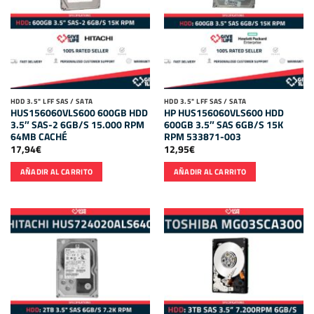
HDD 3.5" LFF SAS / SATA
HDD 3.5" LFF SAS / SATA
HUS156060VLS600 600GB HDD
HP HUS156060VLS600 HDD
3.5″ SAS-2 6GB/S 15.000 RPM
600GB 3.5″ SAS 6GB/S 15K
64MB CACHÉ
RPM 533871-003
17,94
€
12,95
€
AÑADIR AL CARRITO
AÑADIR AL CARRITO