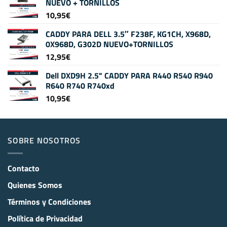
NUEVO + TORNILLOS
10,95
€
CADDY PARA DELL 3.5″ F238F, KG1CH, X968D,
0X968D, G302D NUEVO+TORNILLOS
12,95
€
Dell DXD9H 2.5" CADDY PARA R440 R540 R940
R640 R740 R740xd
10,95
€
SOBRE NOSOTROS
Contacto
Quienes Somos
Términos y Condiciones
Política de Privacidad