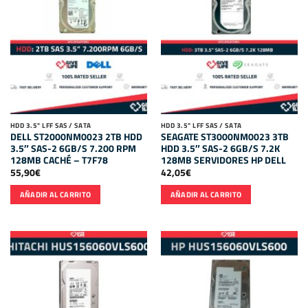
HDD 3.5" LFF SAS / SATA
HDD 3.5" LFF SAS / SATA
DELL ST2000NM0023 2TB HDD
SEAGATE ST3000NM0023 3TB
3.5″ SAS-2 6GB/S 7.200 RPM
HDD 3.5″ SAS-2 6GB/S 7.2K
128MB CACHÉ – T7F78
128MB SERVIDORES HP DELL
55,90
€
42,05
€
AÑADIR AL CARRITO
AÑADIR AL CARRITO