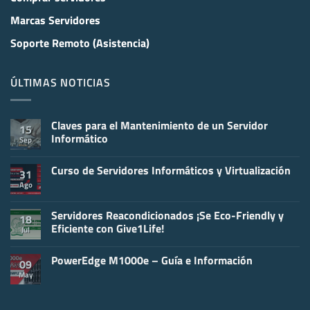
Marcas Servidores
Soporte Remoto (Asistencia)
ÚLTIMAS NOTICIAS
Claves para el Mantenimiento de un Servidor
15
Informático
Sep
No
hay
Curso de Servidores Informáticos y Virtualización
comentarios
31
en
Ago
No
Claves
hay
para
comentarios
el
en
Servidores Reacondicionados ¡Se Eco-Friendly y
Mantenimiento
18
Curso
de
Eficiente con Give1Life!
Jul
de
un
Servidores
Servidor
No
Informáticos
Informático
hay
y
PowerEdge M1000e – Guía e Información
comentarios
09
Virtualización
en
May
No
Servidores
hay
Reacondicionados
comentarios
¡Se
en
Eco-