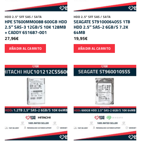
HDD 2.5" SFF SAS / SATA
HDD 2.5" SFF SAS / SATA
HPE ST600MM0088 600GB HDD
SEAGATE ST91000640SS 1TB
2.5″ SAS-3 12GB/S 10K 128MB
HDD 2.5″ SAS-2 6GB/S 7.2K
+ CADDY 651687-001
64MB
27,96
€
19,95
€
AÑADIR AL CARRITO
AÑADIR AL CARRITO