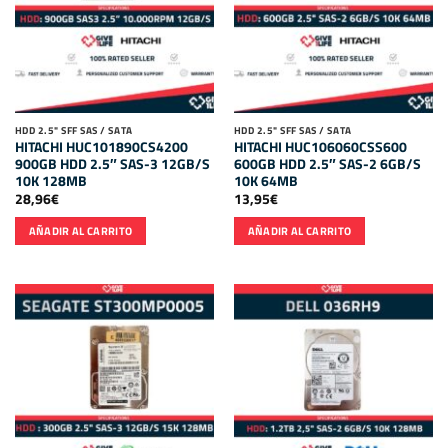
HDD 2.5" SFF SAS / SATA
HDD 2.5" SFF SAS / SATA
HITACHI HUC101890CS4200
HITACHI HUC106060CSS600
900GB HDD 2.5″ SAS-3 12GB/S
600GB HDD 2.5″ SAS-2 6GB/S
10K 128MB
10K 64MB
28,96
€
13,95
€
AÑADIR AL CARRITO
AÑADIR AL CARRITO