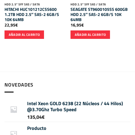
HDD 2.5" SFF SAS / SATA
HDD 2.5" SFF SAS / SATA
HITACHI HUC101212CSS600
SEAGATE ST9600105SS 600GB
1.2TB HDD 2.5″ SAS-2 6GB/S
HDD 2.5″ SAS-2 6GB/S 10K
10K 64MB
64MB
22,95
€
16,95
€
AÑADIR AL CARRITO
AÑADIR AL CARRITO
NOVEDADES
Intel Xeon GOLD 6238 (22 Núcleos / 44 Hilos)
@3.70Ghz Turbo Speed
135,04
€
Producto