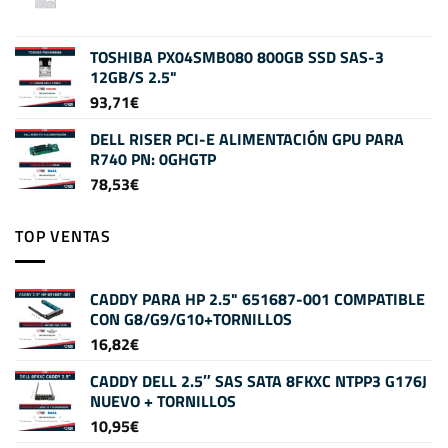
TOSHIBA PX04SMB080 800GB SSD SAS-3
12GB/S 2.5"
93,71
€
DELL RISER PCI-E ALIMENTACIÓN GPU PARA
R740 PN: 0GHGTP
78,53
€
TOP VENTAS
CADDY PARA HP 2.5" 651687-001 COMPATIBLE
CON G8/G9/G10+TORNILLOS
16,82
€
CADDY DELL 2.5″ SAS SATA 8FKXC NTPP3 G176J
NUEVO + TORNILLOS
10,95
€