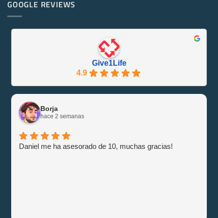
PowerEdge
GOOGLE REVIEWS
Friendly
M1000e
y
–
Eficiente
Guía
con
e
Give1Life!
Información
Give1Life
4.9
Borja
hace 2 semanas
Daniel me ha asesorado de 10, muchas gracias!