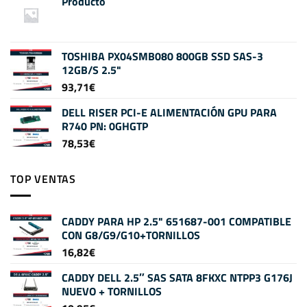
Producto
TOSHIBA PX04SMB080 800GB SSD SAS-3
12GB/S 2.5"
93,71
€
DELL RISER PCI-E ALIMENTACIÓN GPU PARA
R740 PN: 0GHGTP
78,53
€
TOP VENTAS
CADDY PARA HP 2.5" 651687-001 COMPATIBLE
CON G8/G9/G10+TORNILLOS
16,82
€
CADDY DELL 2.5″ SAS SATA 8FKXC NTPP3 G176J
NUEVO + TORNILLOS