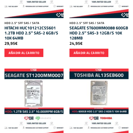
HDD 2.5" SFF SAS / SATA
HDD 2.5" SFF SAS / SATA
HITACHI HUC101212CSS601
SEAGATE ST600MM0088 600GB
1.2TB HDD 2.5″ SAS-2 6GB/S
HDD 2.5″ SAS-3 12GB/S 10K
10K 64MB
128MB
29,95
€
24,95
€
AÑADIR AL CARRITO
AÑADIR AL CARRITO