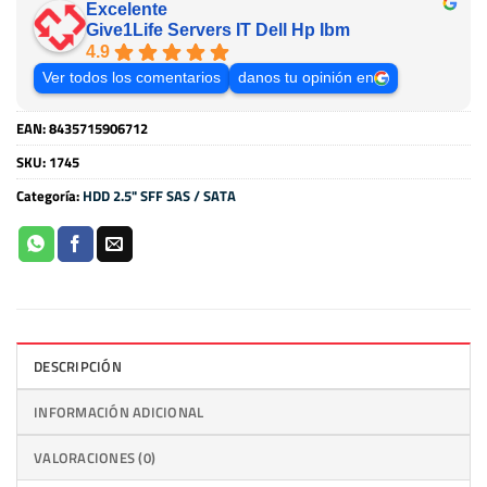
Excelente
Give1Life Servers IT Dell Hp Ibm
4.9
Ver todos los comentarios
danos tu opinión en
EAN:
8435715906712
SKU:
1745
Categoría:
HDD 2.5" SFF SAS / SATA
DESCRIPCIÓN
INFORMACIÓN ADICIONAL
VALORACIONES (0)