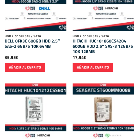
HDD 2.5" SFF SAS / SATA
HDD 2.5" SFF SAS / SATA
DELL 0FK3C 600GB HDD 2.5″
HITACHI HUC101860CS4204
SAS-2 6GB/S 10K 64MB
600GB HDD 2.5″ SAS-3 12GB/S
10K 128MB
35,95
€
17,94
€
AÑADIR AL CARRITO
AÑADIR AL CARRITO