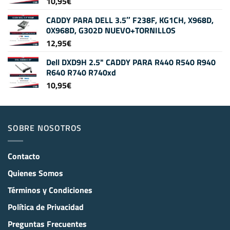
10,95
€
CADDY PARA DELL 3.5″ F238F, KG1CH, X968D,
0X968D, G302D NUEVO+TORNILLOS
12,95
€
Dell DXD9H 2.5" CADDY PARA R440 R540 R940
R640 R740 R740xd
10,95
€
SOBRE NOSOTROS
Contacto
Quienes Somos
Términos y Condiciones
Política de Privacidad
Preguntas Frecuentes