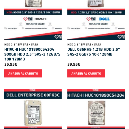
HDD 2.5" SFF SAS / SATA
HDD 2.5" SFF SAS / SATA
HITACHI HUC101890CS4204
DELL 036RH9 1.2TB HDD 2,5″
900GB HDD 2,5″ SAS-3 12GB/S
SAS-2 6GB/S 10K 128MB
10K 128MB
25,95
€
39,95
€
AÑADIR AL CARRITO
AÑADIR AL CARRITO