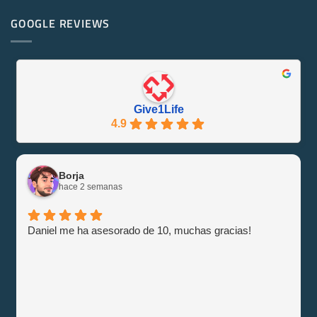
¡Se
en
Eco-
PowerEdge
GOOGLE REVIEWS
Friendly
M1000e
y
–
Eficiente
Guía
con
e
Give1Life!
Información
Give1Life
4.9
Borja
hace 2 semanas
Daniel me ha asesorado de 10, muchas gracias!