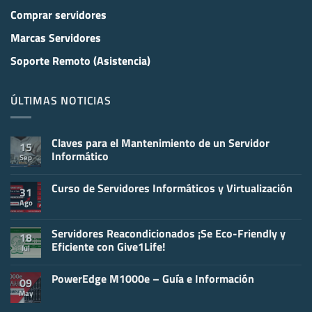
Comprar servidores
Marcas Servidores
Soporte Remoto (Asistencia)
ÚLTIMAS NOTICIAS
Claves para el Mantenimiento de un Servidor
15
Informático
Sep
No
hay
Curso de Servidores Informáticos y Virtualización
comentarios
31
en
Ago
No
Claves
hay
para
comentarios
el
en
Servidores Reacondicionados ¡Se Eco-Friendly y
Mantenimiento
18
Curso
de
Eficiente con Give1Life!
Jul
de
un
Servidores
Servidor
No
Informáticos
Informático
hay
y
PowerEdge M1000e – Guía e Información
comentarios
09
Virtualización
en
May
No
Servidores
hay
Reacondicionados
comentarios