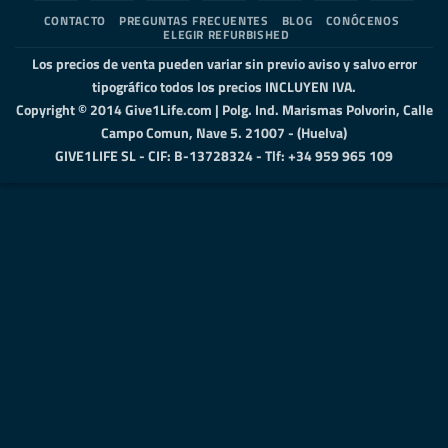
Express
Transfer
2
Elect
CONTACTO
PREGUNTAS FRECUENTES
BLOG
CONÓCENOS
ELEGIR REFURBISHED
Los precios de venta pueden variar sin previo aviso y salvo error
tipográfico todos los precios INCLUYEN IVA.
Copyright © 2014 Give1Life.com | Polg. Ind. Marismas Polvorin, Calle
Campo Comun, Nave 5. 21007 - (Huelva)
GIVE1LIFE SL - CIF: B-13728324 - Tlf: +34 959 965 109