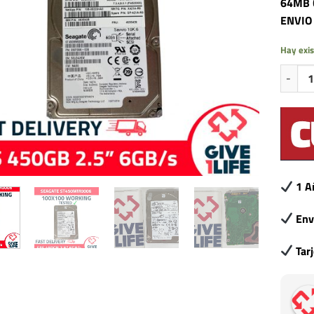
64MB 
ENVIO
Hay exis
SEAGAT
1 A
Env
Tar