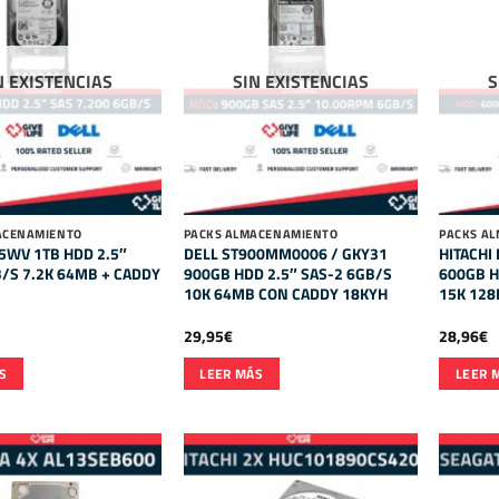
N EXISTENCIAS
SIN EXISTENCIAS
S
ACENAMIENTO
PACKS ALMACENAMIENTO
PACKS A
5WV 1TB HDD 2.5″
DELL ST900MM0006 / GKY31
HITACHI
/S 7.2K 64MB + CADDY
900GB HDD 2.5″ SAS-2 6GB/S
600GB H
10K 64MB CON CADDY 18KYH
15K 12
29,95
€
28,96
€
S
LEER MÁS
LEER 