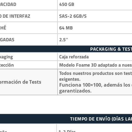
450 GB
PACIDAD
SAS-2 6GB/S
O DE INTERFAZ
64 MB
CHÉ
2.5″
LGADAS
PACKAGING & TES
kaging
Caja reforzada
tección
Modelo Foame 3D adaptado a nuestr
Todos nuestros productos son test
exigentes.
ormación de Tests
Funciona 100×100, además los 
garantizados.
TIEMPO DE ENVÍO (DÍAS L
1-2 Días
aña