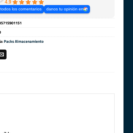
4.9
 todos los comentarios
danos tu opinión en
35715901151
0
ía:
Packs Almacenamiento