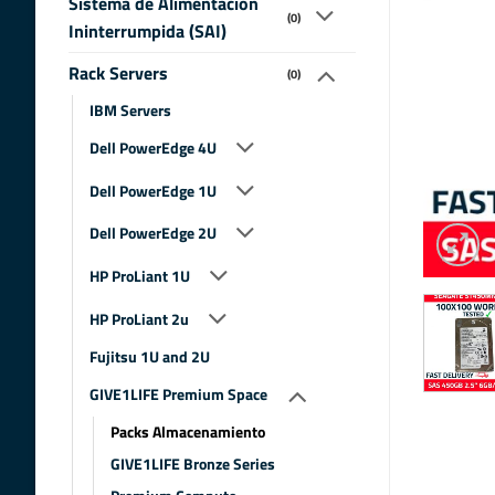
Sistema de Alimentacion
(0)
Ininterrumpida (SAI)
Rack Servers
(0)
IBM Servers
Dell PowerEdge 4U
Dell PowerEdge 1U
Dell PowerEdge 2U
HP ProLiant 1U
HP ProLiant 2u
Fujitsu 1U and 2U
GIVE1LIFE Premium Space
Packs Almacenamiento
GIVE1LIFE Bronze Series