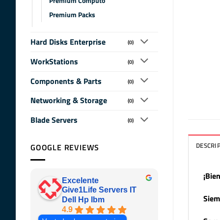
Premium Computo
Premium Packs
Hard Disks Enterprise
(0)
WorkStations
(0)
Components & Parts
(0)
Networking & Storage
(0)
Blade Servers
(0)
DESCRI
GOOGLE REVIEWS
¡Bie
Excelente
Give1Life Servers IT
Siem
Dell Hp Ibm
4.9