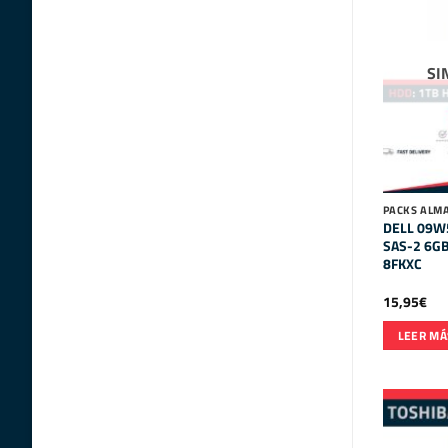
SI
PACKS ALM
DELL 09W
SAS-2 6GB
8FKXC
15,95
€
LEER MÁ