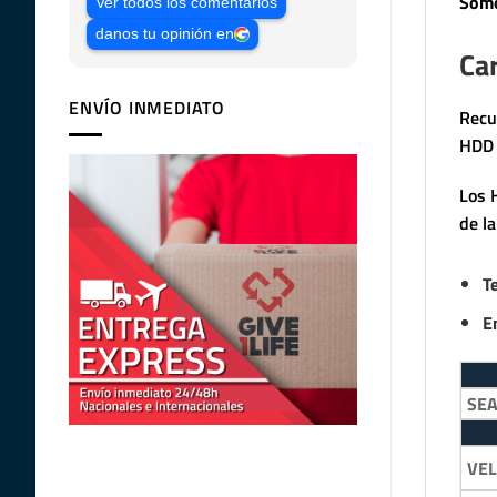
Somo
Ver todos los comentarios
danos tu opinión en
Car
ENVÍO INMEDIATO
Recu
HDD 
Los 
de l
T
E
SE
VEL