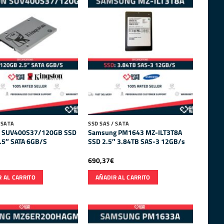
 SATA
SSD SAS / SATA
n SUV400S37/120GB SSD
Samsung PM1643 MZ-ILT3T8A
.5″ SATA 6GB/S
SSD 2.5″ 3.84TB SAS-3 12GB/s
690,37
€
 AL CARRITO
AÑADIR AL CARRITO