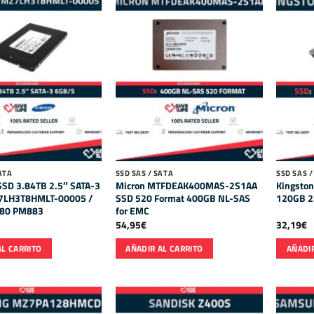
ATA
SSD SAS / SATA
SSD SAS /
SD 3.84TB 2.5″ SATA-3
Micron MTFDEAK400MAS-2S1AA
Kingsto
7LH3T8HMLT-00005 /
SSD 520 Format 400GB NL-SAS
120GB 2
80 PM883
for EMC
54,95
€
32,19
€
AL CARRITO
AÑADIR AL CARRITO
AÑADIR