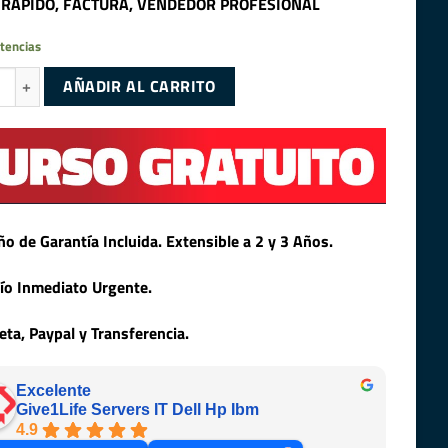
 RAPIDO, FACTURA, VENDEDOR PROFESIONAL
tencias
X SC300 SSD 256GB 2.5″ SATA 6GB/S cantidad
AÑADIR AL CARRITO
ño de Garantía Incluida. Extensible a 2 y 3 Años.
ío Inmediato Urgente.
jeta, Paypal y Transferencia.
Excelente
Give1Life Servers IT Dell Hp Ibm
4.9