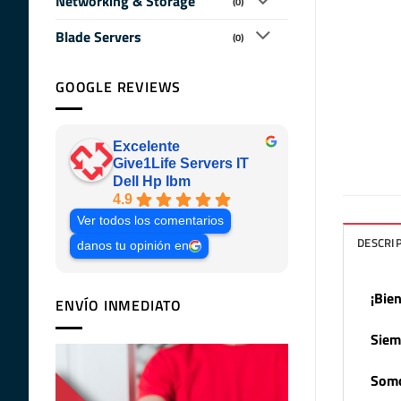
Networking & Storage
(0)
Blade Servers
(0)
GOOGLE REVIEWS
Excelente
Give1Life Servers IT
Dell Hp Ibm
4.9
Ver todos los comentarios
DESCRI
danos tu opinión en
¡Bie
ENVÍO INMEDIATO
Siem
Somo