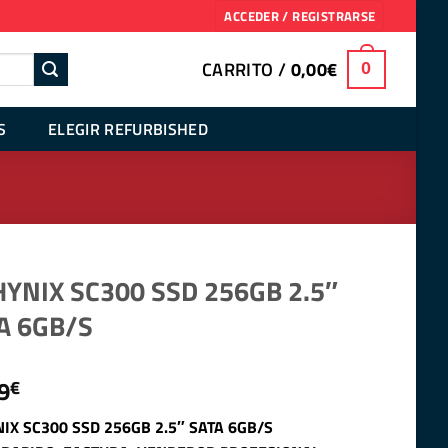
ACCEDER / REGISTRARSE
CARRITO /
0,00
€
0
S
ELEGIR REFURBISHED
HYNIX SC300 SSD 256GB 2.5″
A 6GB/S
9
€
IX SC300 SSD 256GB 2.5″ SATA 6GB/S