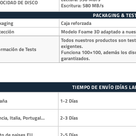
OCIDAD DE DISCO
Escritura: 580 MB/s
PACKAGING & TES
kaging
Caja reforzada
tección
Modelo Foame 3D adaptado a nuestr
Todos nuestros productos son test
exigentes.
ormación de Tests
Funciona 100×100, además los disc
garantizados.
TIEMPO DE ENVÍO (DÍAS L
1-2 Días
aña
2-3 Días
ncia, Italia, Portugal…
2-5 Días
to de paises EU