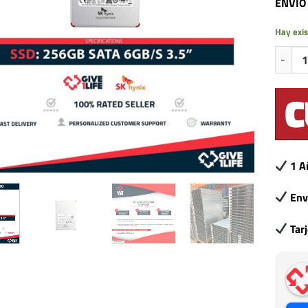
ENVIO
Hay exis
SK HYNI
1 A
Env
Tar