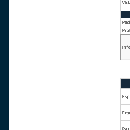
VEL
Pac
Pro
Inf
Esp
Fra
Res