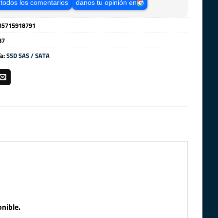
 todos los comentarios
danos tu opinión en
35715918791
87
ía:
SSD SAS / SATA
nible.