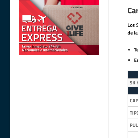
Car
Los 
de l
T
E
SK 
CA
TIP
PU