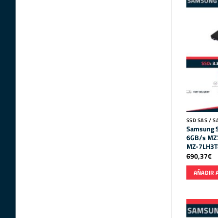
SSD SAS / S
Samsung S
6GB/s MZ
MZ-7LH3T
690,37
€
AÑADIR 