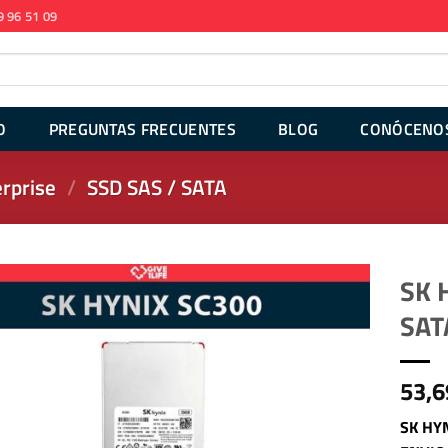
9 96 51 09
O
PREGUNTAS FRECUENTES
BLOG
CONÓCENO
rprise
/
SSD SAS / SATA
SK 
SAT
53,6
SK HYN