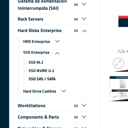
Sistema de Alimentacion
(0)
Ininterrumpida (SAI)
Rack Servers
(0)
Hard Disks Enterprise
(0)
HDD Enterprise
SSD Enterprise
SSD M.2
SSD NVME U.2
SSD SAS / SATA
Hard Drive Caddies
WorkStations
(0)
Components & Parts
(0)