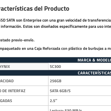
acterísticas del Producto
SSD SATA son Enterprise con una gran velocidad de transferencia,
a información. Estos son diseñados específicamente para uso inte
estado previo-envío.
mpaquetado en una Caja Reforzada con plástico de burbujas a m
MARCA & MODEL
HYNIX
SC300
CARACTERÍSTICA
256GB
PACIDAD
SATA 6GB/S
O DE INTERFAZ
2.5″
LGADAS
Lectura: 530 MB/s