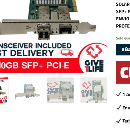
SOLAR
SFP+ 
ENVIO
PROFE
Solo que
AÑA
1 A
Env
Tar