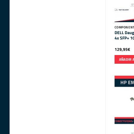
COMPONENT
DELL Daug
4x SFP+ 1
129,95
€
AÑADIR 