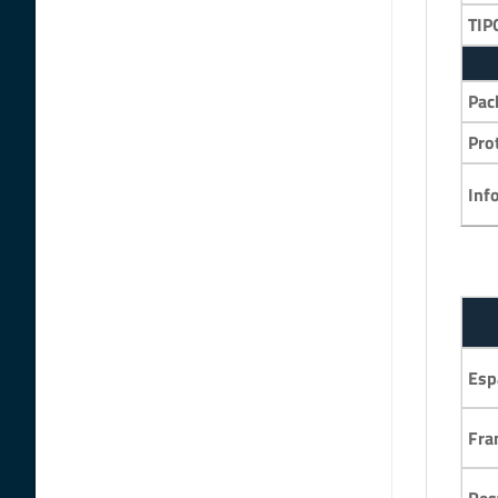
TIP
Pac
Pro
Inf
Esp
Fra
Res