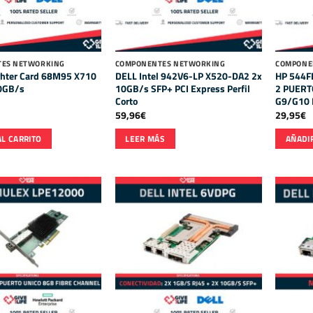
ES NETWORKING
COMPONENTES NETWORKING
COMPONE
hter Card 68M95 X710
DELL Intel 942V6-LP X520-DA2 2x
HP 544F
0GB/s
10GB/s SFP+ PCI Express Perfil
2 PUERT
Corto
G9/G10 
59,96
€
29,95
€
AL CARRITO
LEER MÁS
AÑADIR