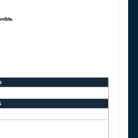
nible.
0
S