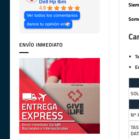
Dell Hp Ibm
Siem
4.9
Ver todos los comentarios
Somo
danos tu opinión en
Car
ENVÍO INMEDIATO
T
E
SO
Nº 
TAS
DA