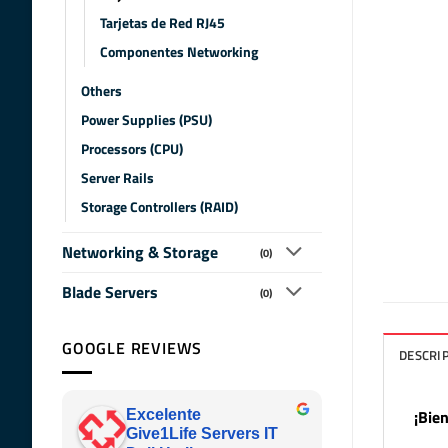
Tarjetas de Red RJ45
Componentes Networking
Others
Power Supplies (PSU)
Processors (CPU)
Server Rails
Storage Controllers (RAID)
Networking & Storage
(0)
Blade Servers
(0)
GOOGLE REVIEWS
DESCRI
¡Bie
Excelente
Give1Life Servers IT