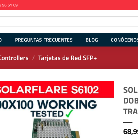
9 96 51 09
O
PREGUNTAS FRECUENTES
BLOG
CONÓCENO
ontrollers
/
Tarjetas de Red SFP+
SOL
DOB
TRA
68,9