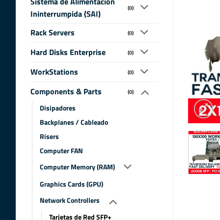
Sistema de Alimentacion
(0)
Ininterrumpida (SAI)
Rack Servers
(0)
Hard Disks Enterprise
(0)
WorkStations
(0)
Components & Parts
(0)
Disipadores
Backplanes / Cableado
Risers
Computer FAN
Computer Memory (RAM)
Graphics Cards (GPU)
Network Controllers
Tarjetas de Red SFP+