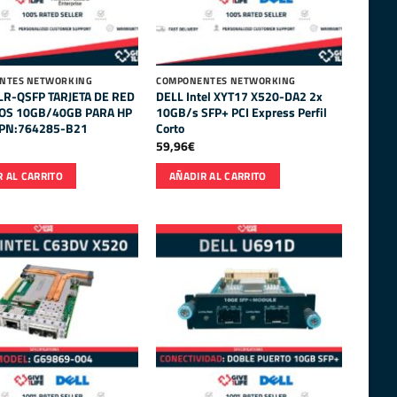
NTES NETWORKING
COMPONENTES NETWORKING
LR-QSFP TARJETA DE RED
DELL Intel XYT17 X520-DA2 2x
OS 10GB/40GB PARA HP
10GB/s SFP+ PCI Express Perfil
PN:764285-B21
Corto
59,96
€
 AL CARRITO
AÑADIR AL CARRITO