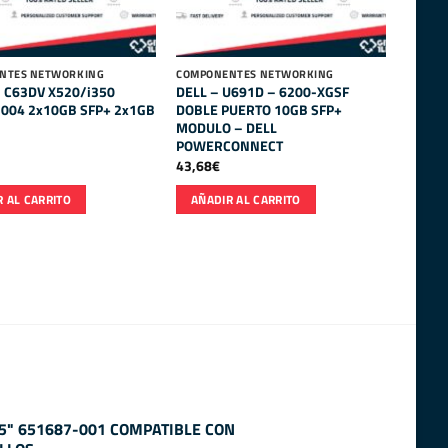
NTES NETWORKING
COMPONENTES NETWORKING
el C63DV X520/i350
DELL – U691D – 6200-XGSF
004 2x10GB SFP+ 2x1GB
DOBLE PUERTO 10GB SFP+
MODULO – DELL
POWERCONNECT
43,68
€
 AL CARRITO
AÑADIR AL CARRITO
.5" 651687-001 COMPATIBLE CON