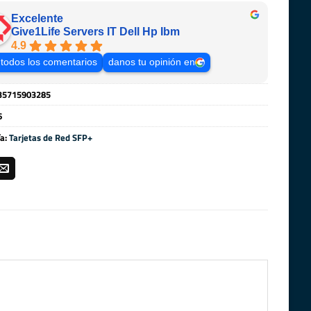
Excelente
Give1Life Servers IT Dell Hp Ibm
4.9
 todos los comentarios
danos tu opinión en
35715903285
6
ía:
Tarjetas de Red SFP+