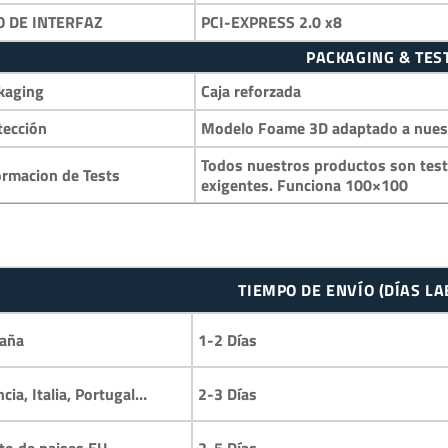
O DE INTERFAZ
PCI-EXPRESS 2.0 x8
PACKAGING & TES
kaging
Caja reforzada
tección
Modelo Foame 3D adaptado a nuestr
Todos nuestros productos son test
ormacion de Tests
exigentes. Funciona 100×100
TIEMPO DE ENVÍO (DÍAS L
aña
1-2 Días
ncia, Italia, Portugal…
2-3 Días
to de paises EU
2-5 Días