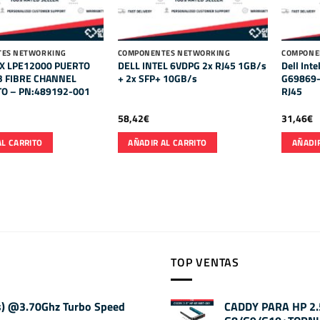
ES NETWORKING
COMPONENTES NETWORKING
COMPONE
X LPE12000 PUERTO
DELL INTEL 6VDPG 2x RJ45 1GB/s
Dell Int
B FIBRE CHANNEL
+ 2x SFP+ 10GB/s
G69869-
TO – PN:489192-001
RJ45
58,42
€
31,46
€
AL CARRITO
AÑADIR AL CARRITO
AÑADIR
TOP VENTAS
os) @3.70Ghz Turbo Speed
CADDY PARA HP 2