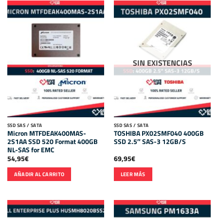
SIN EXISTENCIAS
SSD SAS / SATA
SSD SAS / SATA
Micron MTFDEAK400MAS-
TOSHIBA PX02SMF040 400GB
2S1AA SSD 520 Format 400GB
SSD 2.5″ SAS-3 12GB/S
NL-SAS for EMC
54,95
€
69,95
€
AÑADIR AL CARRITO
LEER MÁS