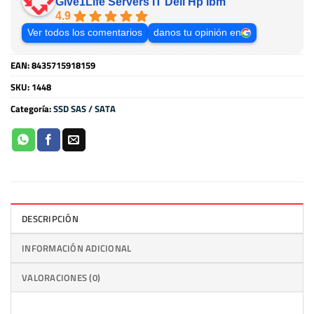
Give1Life Servers IT Dell Hp Ibm
4.9
Ver todos los comentarios
danos tu opinión en
EAN:
8435715918159
SKU:
1448
Categoría:
SSD SAS / SATA
DESCRIPCIÓN
INFORMACIÓN ADICIONAL
VALORACIONES (0)