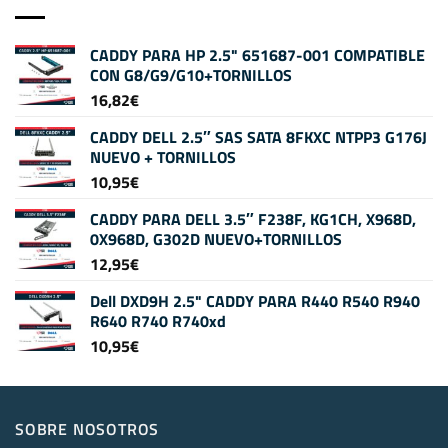
CADDY PARA HP 2.5" 651687-001 COMPATIBLE
CON G8/G9/G10+TORNILLOS
16,82
€
CADDY DELL 2.5″ SAS SATA 8FKXC NTPP3 G176J
NUEVO + TORNILLOS
10,95
€
CADDY PARA DELL 3.5″ F238F, KG1CH, X968D,
0X968D, G302D NUEVO+TORNILLOS
12,95
€
Dell DXD9H 2.5" CADDY PARA R440 R540 R940
R640 R740 R740xd
10,95
€
SOBRE NOSOTROS