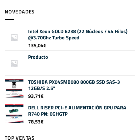
NOVEDADES
Intel Xeon GOLD 6238 (22 Núcleos / 44 Hilos)
@3.70Ghz Turbo Speed
135,04
€
Producto
TOSHIBA PX04SMB080 800GB SSD SAS-3
12GB/S 2.5"
93,71
€
DELL RISER PCI-E ALIMENTACIÓN GPU PARA
R740 PN: 0GHGTP
78,53
€
TOP VENTAS