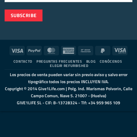
Visa
PayPal
MasterCard
American
Bank
PayPal
Visa
Express
Transfer
2
Elect
CONTACTO
PREGUNTAS FRECUENTES
BLOG
CONÓCENOS
ELEGIR REFURBISHED
Los precios de venta pueden variar sin previo aviso y salvo error
tipográfico todos los precios INCLUYEN IVA.
Copyright © 2014 Give1Life.com | Polg. Ind. Marismas Polvorin, Calle
Campo Comun, Nave 5. 21007 - (Huelva)
GIVE1LIFE SL - CIF: B-13728324 - Tlf: +34 959 965 109