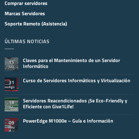
Comprar servidores
Marcas Servidores
Soporte Remoto (Asistencia)
ÚLTIMAS NOTICIAS
Claves para el Mantenimiento de un Servidor
15
Informático
Sep
No
hay
Curso de Servidores Informáticos y Virtualización
comentarios
31
en
Ago
No
Claves
hay
para
comentarios
el
en
Servidores Reacondicionados ¡Se Eco-Friendly y
Mantenimiento
18
Curso
de
Eficiente con Give1Life!
Jul
de
un
Servidores
Servidor
No
Informáticos
Informático
hay
y
PowerEdge M1000e – Guía e Información
comentarios
09
Virtualización
en
May
No
Servidores
hay
Reacondicionados
comentarios
¡Se