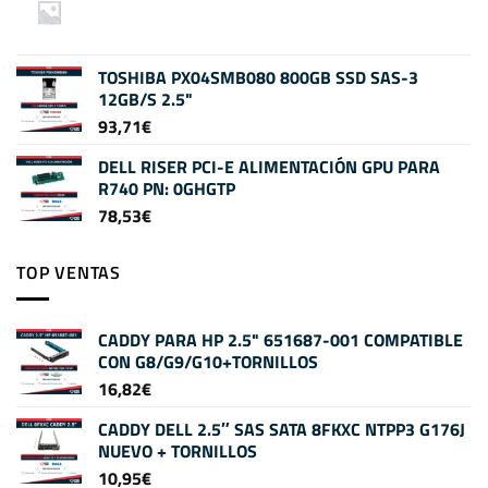
TOSHIBA PX04SMB080 800GB SSD SAS-3
12GB/S 2.5"
93,71
€
DELL RISER PCI-E ALIMENTACIÓN GPU PARA
R740 PN: 0GHGTP
78,53
€
TOP VENTAS
CADDY PARA HP 2.5" 651687-001 COMPATIBLE
CON G8/G9/G10+TORNILLOS
16,82
€
CADDY DELL 2.5″ SAS SATA 8FKXC NTPP3 G176J
NUEVO + TORNILLOS
10,95
€