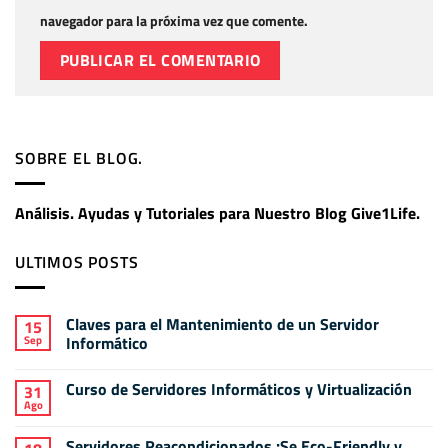
navegador para la próxima vez que comente.
SOBRE EL BLOG.
Análisis. Ayudas y Tutoriales para Nuestro Blog Give1Life.
ULTIMOS POSTS
Claves para el Mantenimiento de un Servidor
15
Sep
Informático
No
hay
Curso de Servidores Informáticos y Virtualización
31
comentarios
en
Ago
No
Claves
hay
para
comentarios
el
Servidores Reacondicionados ¡Se Eco-Friendly y