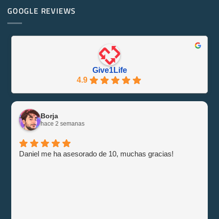
en
Eco-
PowerEdge
GOOGLE REVIEWS
Friendly
M1000e
y
–
Eficiente
Guía
con
e
Give1Life!
Información
Give1Life
4.9
Borja
hace 2 semanas
Daniel me ha asesorado de 10, muchas gracias!