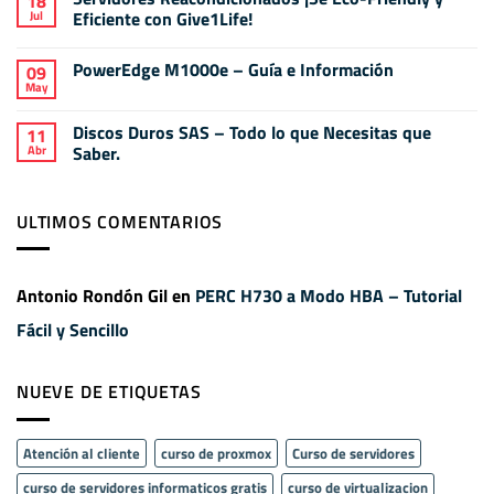
18
en
Mantenimiento
Jul
Curso
Eficiente con Give1Life!
de
de
un
No
Servidores
Servidor
hay
Informáticos
Informático
PowerEdge M1000e – Guía e Información
09
comentarios
y
en
May
Virtualización
No
Servidores
hay
Reacondicionados
comentarios
¡Se
Discos Duros SAS – Todo lo que Necesitas que
11
en
Eco-
Abr
PowerEdge
Saber.
Friendly
M1000e
y
No
–
Eficiente
hay
Guía
con
comentarios
e
Give1Life!
ULTIMOS COMENTARIOS
en
Información
Discos
Duros
SAS
–
Todo
Antonio Rondón Gil
en
PERC H730 a Modo HBA – Tutorial
lo
que
Fácil y Sencillo
Necesitas
que
Saber.
NUEVE DE ETIQUETAS
Atención al cliente
curso de proxmox
Curso de servidores
curso de servidores informaticos gratis
curso de virtualizacion