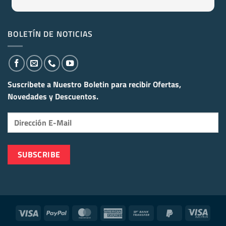
BOLETÍN DE NOTICIAS
Suscribete a Nuestro Boletin para recibir
Ofertas,
Novedades y Descuentos.
Visa
PayPal
MasterCard
American
Bank
PayPal
Visa
Express
Transfer
2
Elect