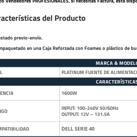
s Vendedores PROFESIONALES, si necesitas Factura, está dispo
acterísticas del Producto
estado previo-envío.
mpaquetado en una Caja Reforzada con Foames o plástico de bu
MARCA & MODEL
L
PLATINUM FUENTE DE ALIMENTAC
CARACTERÍSTICA
1600W
ENCIA
INPUT: 100-240V 50/60Hz
NGO
OUTPUT: 12V – 131.5A
PATIBILIDAD
DELL SERIE 40