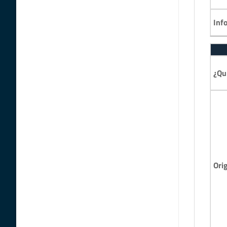
Inf
¿Qu
Ori