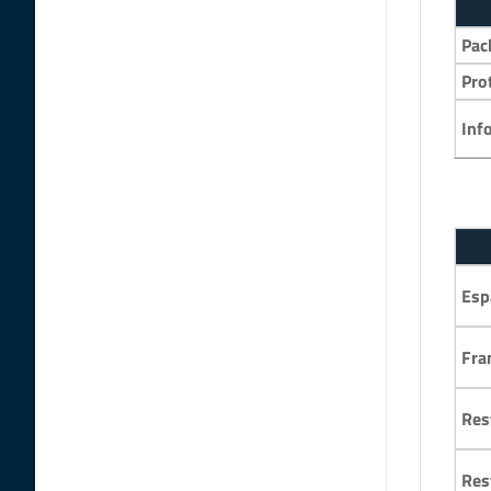
Pac
Pro
Inf
Esp
Fra
Res
Res