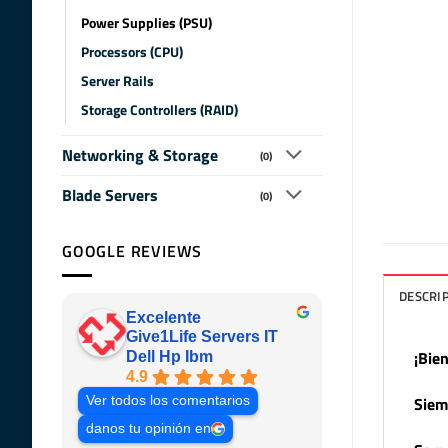
Power Supplies (PSU)
Processors (CPU)
Server Rails
Storage Controllers (RAID)
Networking & Storage
(0)
Blade Servers
(0)
GOOGLE REVIEWS
DESCRI
Excelente
Give1Life Servers IT
¡Bie
Dell Hp Ibm
4.9
Siem
Ver todos los comentarios
danos tu opinión en