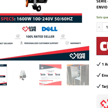
SERIE 
ENVIO
Solo que
DELL 1
1 A
Env
Tar