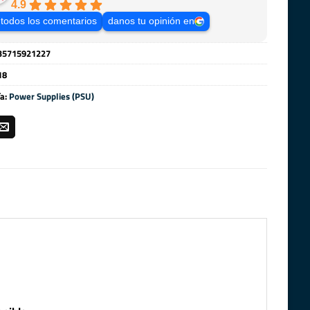
4.9
 todos los comentarios
danos tu opinión en
35715921227
18
ía:
Power Supplies (PSU)