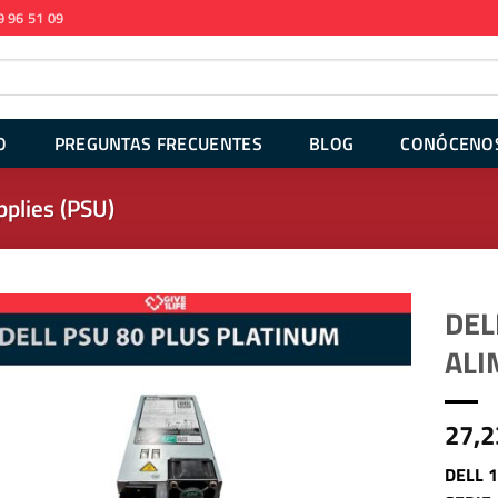
9 96 51 09
O
PREGUNTAS FRECUENTES
BLOG
CONÓCENO
plies (PSU)
DEL
ALI
27,2
DELL 