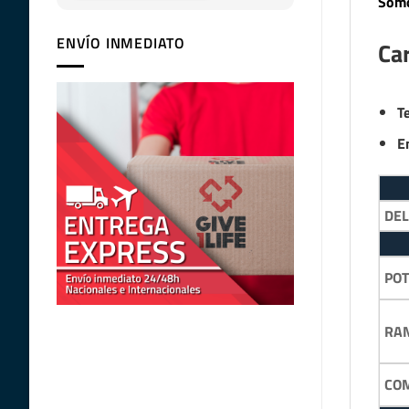
Somo
ENVÍO INMEDIATO
Car
T
E
DEL
POT
RA
COM