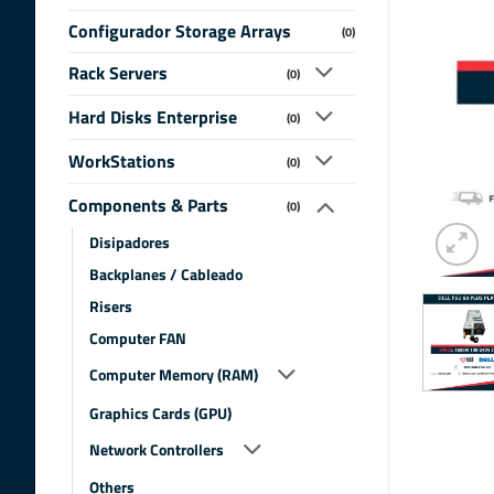
Configurador Storage Arrays
(0)
Rack Servers
(0)
Hard Disks Enterprise
(0)
WorkStations
(0)
Components & Parts
(0)
Disipadores
Backplanes / Cableado
Risers
Computer FAN
Computer Memory (RAM)
Graphics Cards (GPU)
Network Controllers
Others