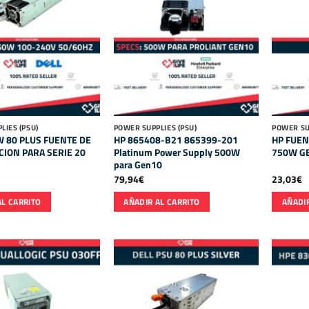
LIES (PSU)
POWER SUPPLIES (PSU)
POWER SU
W 80 PLUS FUENTE DE
HP 865408-B21 865399-201
HP FUEN
CION PARA SERIE 20
Platinum Power Supply 500W
750W GE
para Gen10
79,94
€
23,03
€
AL CARRITO
AÑADIR AL CARRITO
AÑADIR