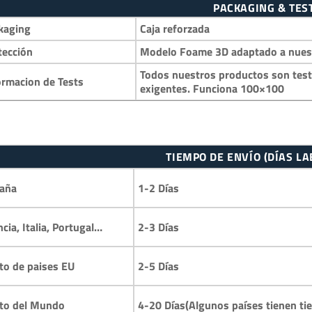
PACKAGING & TES
kaging
Caja reforzada
tección
Modelo Foame 3D adaptado a nuestr
Todos nuestros productos son test
ormacion de Tests
exigentes. Funciona 100×100
TIEMPO DE ENVÍO (DÍAS L
1-2 Días
aña
2-3 Días
ncia, Italia, Portugal…
2-5 Días
to de paises EU
4-20 Días(Algunos países tienen ti
to del Mundo