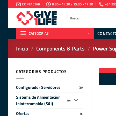
Saltar
CONTACTAR
8:30 - 14:30 / 15:30 - 17:30
+34 95
al
contenido
Buscar
por:
CONTACT
CATEGORIAS
Inicio
/
Components & Parts
/
Power Sup
CATEGORIAS PRODUCTOS
Configurador Servidores
(20)
Sistema de Alimentacion
(0)
Ininterrumpida (SAI)
Ofertas
(5)