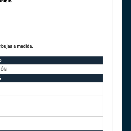
nible.
rbujas a medida.
0
IÓN
S