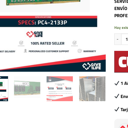
SERVI
ENVÍO
PROFE
Hay exis
8GB 2R
1 A
Env
Tar