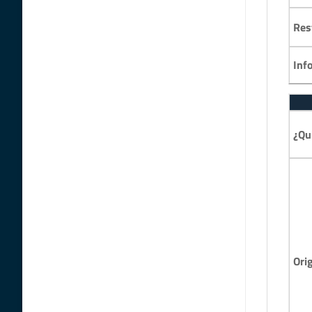
Res
Inf
¿Qu
Ori