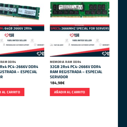
 RAM DDR4
MEMORIA RAM DDR4
Rx4 PC4-2666V DDR4
32GB 2Rx4 PC4-2666V DDR4
ISTRADA – ESPECIAL
RAM REGISTRADA – ESPECIAL
OR
SERVIDOR
184,98
€
 AL CARRITO
AÑADIR AL CARRITO