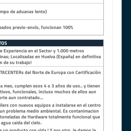
empo de aduanas lento)
eados previo-envío, funcionan 100%
TOS
 Experiencia en el Sector y 1.000 metros
inas; Localizadas en Huelva (España) en definitiva
n de su trabajo!
TACENTERs del Norte de Europa con Certificación
a mes, cumplen esos 4 o 3 años de uso.. y tienen
tivos, funcionales, incluso muchos de ellos aun
porte aun contratado…
lers con nuevos equipos a instalarse en el centro
n un problema medio ambiental. Es contanimacion
y toneladas de Hardware totalmente funcional que
 agua caida del cielo.
 un producto con vida ! Y por otro, le damos la