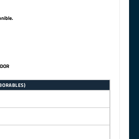
nible.
IDOR
ABORABLES)