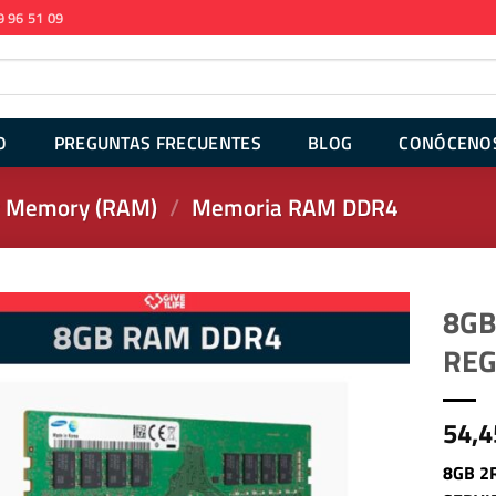
9 96 51 09
O
PREGUNTAS FRECUENTES
BLOG
CONÓCENO
 Memory (RAM)
/
Memoria RAM DDR4
8GB
REG
54,4
8GB 2