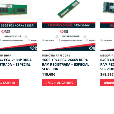
AM DDR4
MEMORIA RAM DDR4
MEMORIA
x4 PC4-2133P DDR4
16GB 1Rx4 PC4-2666V DDR4
64GB 4D
STRADA – ESPECIAL
RAM REGISTRADA – ESPECIAL
RAM REG
SERVIDOR
SERVID
115,68
€
348,58
€
AL CARRITO
AÑADIR AL CARRITO
AÑADIR