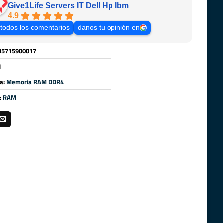
Give1Life Servers IT Dell Hp Ibm
4.9
 todos los comentarios
danos tu opinión en
35715900017
1
ía:
Memoria RAM DDR4
:
RAM