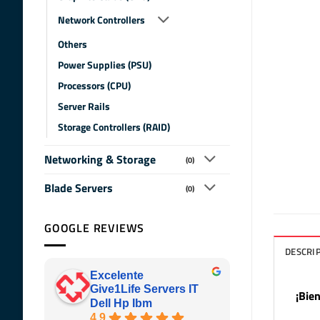
Network Controllers
Others
Power Supplies (PSU)
Processors (CPU)
Server Rails
Storage Controllers (RAID)
Networking & Storage
(0)
Blade Servers
(0)
GOOGLE REVIEWS
DESCRI
Excelente
Give1Life Servers IT
¡Bie
Dell Hp Ibm
4.9