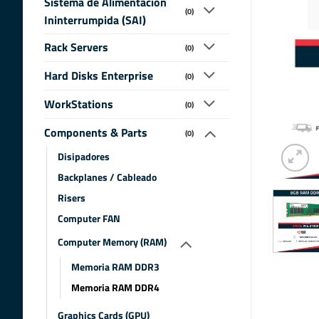
Sistema de Alimentacion
(0)
Ininterrumpida (SAI)
Rack Servers
(0)
Hard Disks Enterprise
(0)
WorkStations
(0)
Components & Parts
(0)
Disipadores
Backplanes / Cableado
Risers
Computer FAN
Computer Memory (RAM)
Memoria RAM DDR3
Memoria RAM DDR4
Graphics Cards (GPU)