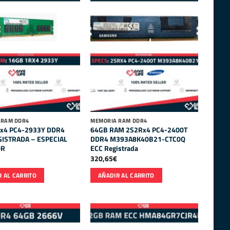
 RAM DDR4
MEMORIA RAM DDR4
x4 PC4-2933Y DDR4
64GB RAM 2S2Rx4 PC4-2400T
ISTRADA – ESPECIAL
DDR4 M393A8K40B21-CTC0Q
OR
ECC Registrada
320,65
€
 AL CARRITO
AÑADIR AL CARRITO