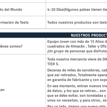
4-20 Días(Algunos países tienen ti
to del Mundo
Todos nuestros productos son test
ormacion de Tests
NUESTROS PRODUC
Equipo Joven con más de 15 Años de
iénes somos?
cuadrados de Almacén , Taller y Ofic
¡Un grupo de personas que disfruta
Toda nuestra mercancia viene de DA
TIER 5.
Decenas de miles de servidores, cad
que ser retirados. Totalmente opera
en garantia de fabricante y con so
En ese momento, entran nuevos trai
gen
de datos, y los que se retiran… so
que se debe evitar, son toneladas 
unos no necesitan, y para otros.. es
Por un lado, damos una nueva vida a