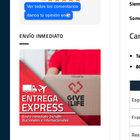
Siem
Ver todos los comentarios
danos tu opinión en
Somo
Car
ENVÍO INMEDIATO
T
8
Esp
Fra
Res