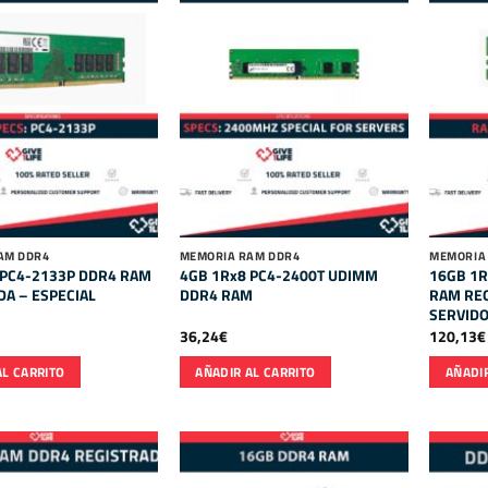
AM DDR4
MEMORIA RAM DDR4
MEMORIA
 PC4-2133P DDR4 RAM
4GB 1Rx8 PC4-2400T UDIMM
16GB 1R
DA – ESPECIAL
DDR4 RAM
RAM REG
SERVID
36,24
€
120,13
€
AL CARRITO
AÑADIR AL CARRITO
AÑADIR