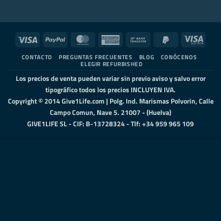
Visa
PayPal
MasterCard
American
Bank
PayPal
Visa
Express
Transfer
2
Elect
CONTACTO
PREGUNTAS FRECUENTES
BLOG
CONÓCENOS
ELEGIR REFURBISHED
Los precios de venta pueden variar sin previo aviso y salvo error
tipográfico todos los precios INCLUYEN IVA.
Copyright © 2014 Give1Life.com | Polg. Ind. Marismas Polvorin, Calle
Campo Comun, Nave 5. 21007 - (Huelva)
GIVE1LIFE SL - CIF: B-13728324 - Tlf: +34 959 965 109