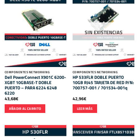
SIN EXISTENCIAS
COMPONENTES NETWORKING
COMPONENTES NETWORKING
Dell PowerConnect X901C 6200-
HP 533FLR DOBLE PUERTO
XGBT 10GBASE-T DOBLE
10GB RJ45 TARJETA DE RED P/N:
PUERTO – PARA 6224 6248
700757-001 / 701534-001q
6220
43,68
€
42,96
€
AÑADIR AL CARRITO
LEER MÁS