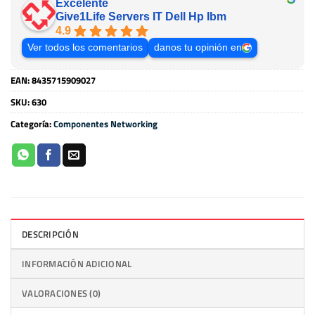
Excelente
Give1Life Servers IT Dell Hp Ibm
4.9
Ver todos los comentarios
danos tu opinión en
EAN:
8435715909027
SKU:
630
Categoría:
Componentes Networking
DESCRIPCIÓN
INFORMACIÓN ADICIONAL
VALORACIONES (0)