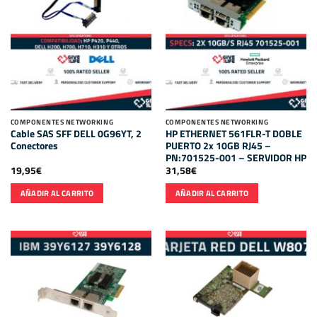
COMPONENTES NETWORKING
COMPONENTES NETWORKING
Cable SAS SFF DELL 0G96YT, 2
HP ETHERNET 561FLR-T DOBLE
Conectores
PUERTO 2x 10GB RJ45 –
PN:701525-001 – SERVIDOR HP
19,95
€
31,58
€
AÑADIR AL CARRITO
AÑADIR AL CARRITO