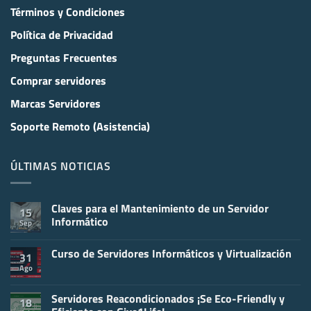
Términos y Condiciones
Política de Privacidad
Preguntas Frecuentes
Comprar servidores
Marcas Servidores
Soporte Remoto (Asistencia)
ÚLTIMAS NOTICIAS
Claves para el Mantenimiento de un Servidor
15
Informático
Sep
No
hay
Curso de Servidores Informáticos y Virtualización
comentarios
31
en
Ago
No
Claves
hay
para
comentarios
el
en
Servidores Reacondicionados ¡Se Eco-Friendly y
Mantenimiento
18
Curso
de