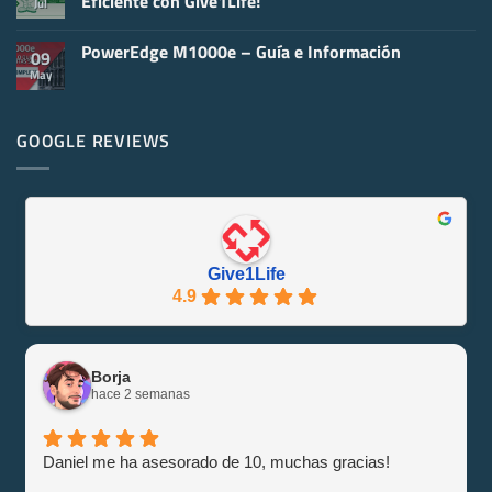
Eficiente con Give1Life!
Jul
de
un
Servidores
Servidor
No
Informáticos
Informático
hay
y
PowerEdge M1000e – Guía e Información
comentarios
09
Virtualización
en
May
No
Servidores
hay
Reacondicionados
comentarios
¡Se
en
Eco-
PowerEdge
GOOGLE REVIEWS
Friendly
M1000e
y
–
Eficiente
Guía
con
e
Give1Life!
Información
Give1Life
4.9
Borja
hace 2 semanas
Daniel me ha asesorado de 10, muchas gracias!