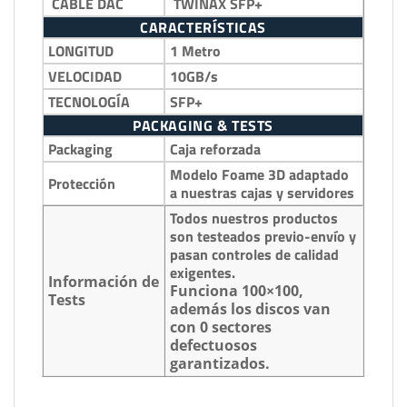
CABLE DAC
TWINAX SFP+
CARACTERÍSTICAS
LONGITUD
1 Metro
VELOCIDAD
10GB/s
TECNOLOGÍA
SFP+
PACKAGING & TESTS
Packaging
Caja reforzada
Modelo Foame 3D adaptado
Protección
a nuestras cajas y servidores
Todos nuestros productos
son testeados previo-envío y
pasan controles de calidad
exigentes.
Información de
Funciona 100×100,
Tests
además los discos van
con 0 sectores
defectuosos
garantizados.