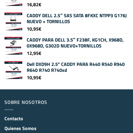
16,82
€
CADDY DELL 2.5″ SAS SATA 8FKXC NTPP3 G176J
NUEVO + TORNILLOS
10,95
€
CADDY PARA DELL 3.5″ F238F, KG1CH, X968D,
0X968D, G302D NUEVO+TORNILLOS
12,95
€
Dell DXD9H 2.5" CADDY PARA R440 R540 R940
R640 R740 R740xd
10,95
€
SOBRE NOSOTROS
Contacto
Quienes Somos